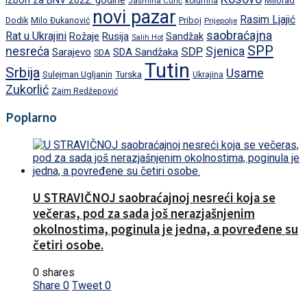
izbori za BNV 2022. godine
Milorad
Jasmina Curić
kolumna
novi pazar
Rasim Ljajić
Dodik
Priboj
Milo Đukanović
Prijepolje
saobraćajna
Rat u Ukrajini
Rožaje
Rusija
Sandžak
Salih Hot
SPP
nesreća
SDP
Sjenica
Sarajevo
SDA Sandžaka
SDA
Tutin
Srbija
Usame
Turska
Sulejman Ugljanin
Ukrajina
Zukorlić
Zaim Redžepović
Poplarno
U STRAVIČNOJ saobraćajnoj nesreći koja se
večeras, pod za sada još nerazjašnjenim
okolnostima, poginula je jedna, a povređene su
četiri osobe.
0 shares
Share
0
Tweet
0