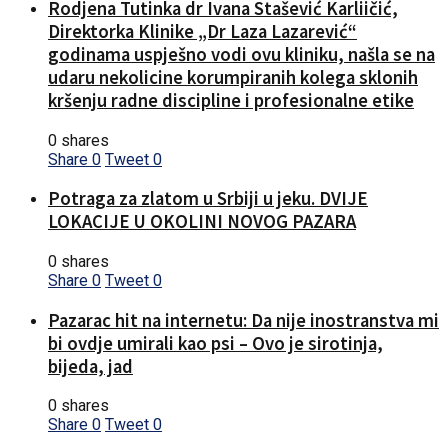
Rodjena Tutinka dr Ivana Stašević Karliičić,
Direktorka Klinike „Dr Laza Lazarević“
godinama uspješno vodi ovu kliniku, našla se na
udaru nekolicine korumpiranih kolega sklonih
kršenju radne discipline i profesionalne etike
0 shares
Share
0
Tweet
0
Potraga za zlatom u Srbiji u jeku. DVIJE
LOKACIJE U OKOLINI NOVOG PAZARA
0 shares
Share
0
Tweet
0
Pazarac hit na internetu: Da nije inostranstva mi
bi ovdje umirali kao psi – Ovo je sirotinja,
bijeda, jad
0 shares
Share
0
Tweet
0