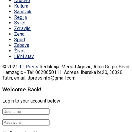
Društvo
Kultura
Sandžak
Regija
Svijet
Zdravlje
Žena
Sport
Zabava
Život
Lični stav
© 2021
TT Press
Redakcija: Mersid Agovic, Albin Gegic, Sead
Hamzagic - Tel: 0628650111. Adresa: Ibarska br.20, 36320
Tutin, email: ttpressinfo@gmail.com
.
Welcome Back!
Login to your account below