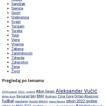
Sandžak
Sjenica
Sport
Srebrenica
Svijet
Turizam
Turska
Tutin
Vjera
Vrijeme
Zabava
Zanimljivosti
Zdravlje
Zdravstvo
Žena
Život
Pregledaj po temama
Aleksandar Vučić
Albin Gegić
2022. godina
2018 League
BNV
BiH
Crna Gora
Beograd
Dritan Abazović
Aljbin Kurti
Bošnjaci
fudbal
izbori 2022.godine
Hapšenje
Husein Memić
Istana Negara
Kosovo