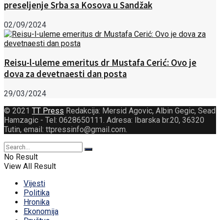
preseljenje Srba sa Kosova u Sandžak
02/09/2024
Reisu-l-uleme emeritus dr Mustafa Cerić: Ovo je
dova za devetnaesti dan posta
29/03/2024
© 2021
TT Press
Redakcija: Mersid Agovic, Albin Gegic, Sead
Hamzagic - Tel: 0628650111. Adresa: Ibarska br.20, 36320
Tutin, email: ttpressinfo@gmail.com
.
No Result
View All Result
Vijesti
Politika
Hronika
Ekonomija