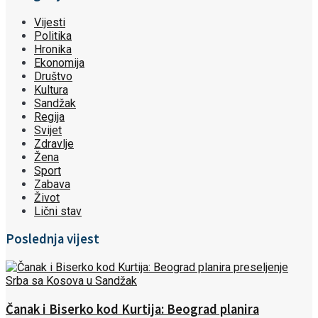
Vijesti
Politika
Hronika
Ekonomija
Društvo
Kultura
Sandžak
Regija
Svijet
Zdravlje
Žena
Sport
Zabava
Život
Lični stav
Poslednja vijest
Čanak i Biserko kod Kurtija: Beograd planira