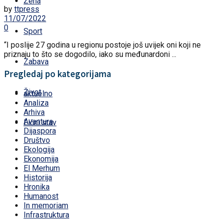
Žena
by
ttpress
11/07/2022
0
Sport
“I poslije 27 godina u regionu postoje još uvijek oni koji ne
priznaju to što se dogodilo, iako su međunardoni ...
Zabava
Pregledaj po kategorijama
Život
aktuelno
Analiza
Arhiva
Avantura
Lični stav
Dijaspora
Društvo
Ekologija
Ekonomija
El Merhum
Historija
Hronika
Humanost
In memoriam
Infrastruktura