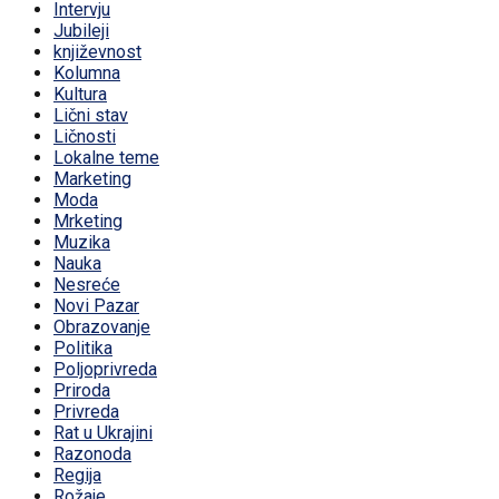
Intervju
Jubileji
književnost
Kolumna
Kultura
Lični stav
Ličnosti
Lokalne teme
Marketing
Moda
Mrketing
Muzika
Nauka
Nesreće
Novi Pazar
Obrazovanje
Politika
Poljoprivreda
Priroda
Privreda
Rat u Ukrajini
Razonoda
Regija
Rožaje