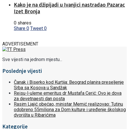
Kako je na džipijadi u Ivanjici nastradao Pazarac
Izet Bronja
0 shares
Share
0
Tweet
0
ADVERTISEMENT
Sve vijesti na jednom mjestu...
Poslednje vijesti
Čanak i Biserko kod Kurtija: Beograd planira preseljenje
Srba sa Kosova u Sandžak
Reisu-l-uleme emeritus dr Mustafa Cerić: Ovo je dova
za devetnaesti dan posta
Rasim Ljajić obećao, ministar Memić realizovao: Tutinu
odobreno 55miliona za Dom kulture i uređenje školskog
dvorišta u Ribarićima
Kategorije