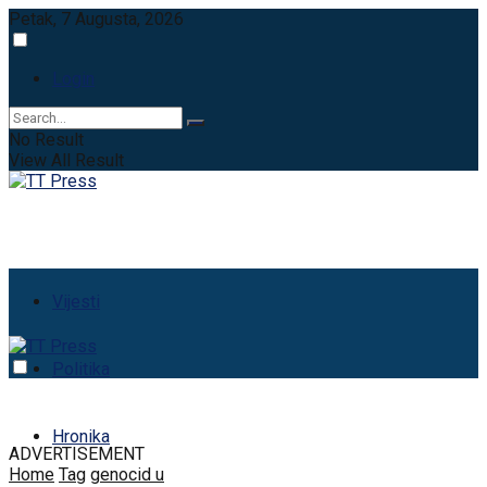
Petak, 7 Augusta, 2026
Login
No Result
View All Result
Vijesti
Politika
Hronika
ADVERTISEMENT
Home
Tag
genocid u