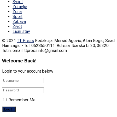
Svijet
Zdravlje
Žena
Sport
Zabava
Život
Lični stav
© 2021
TT Press
Redakcija: Mersid Agovic, Albin Gegic, Sead
Hamzagic - Tel: 0628650111. Adresa: Ibarska br.20, 36320
Tutin, email: ttpressinfo@gmail.com
.
Welcome Back!
Login to your account below
Remember Me