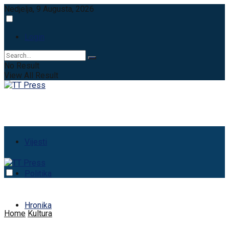
Nedjelja, 9 Augusta, 2026
Login
No Result
View All Result
Vijesti
Politika
Hronika
Home
Kultura