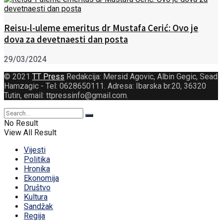
Reisu-l-uleme emeritus dr Mustafa Cerić: Ovo je
dova za devetnaesti dan posta
29/03/2024
© 2021
TT Press
Redakcija: Mersid Agovic, Albin Gegic, Sead
Hamzagic - Tel: 0628650111. Adresa: Ibarska br.20, 36320
Tutin, email: ttpressinfo@gmail.com
.
No Result
View All Result
Vijesti
Politika
Hronika
Ekonomija
Društvo
Kultura
Sandžak
Regija