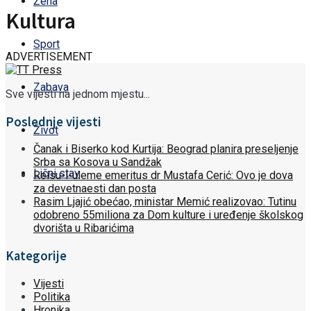
Žena
Kultura
Sport
ADVERTISEMENT
Zabava
Sve vijesti na jednom mjestu...
Poslednje vijesti
Život
Čanak i Biserko kod Kurtija: Beograd planira preseljenje
Srba sa Kosova u Sandžak
Lični stav
Reisu-l-uleme emeritus dr Mustafa Cerić: Ovo je dova
za devetnaesti dan posta
Rasim Ljajić obećao, ministar Memić realizovao: Tutinu
odobreno 55miliona za Dom kulture i uređenje školskog
dvorišta u Ribarićima
Kategorije
Vijesti
Politika
Hronika