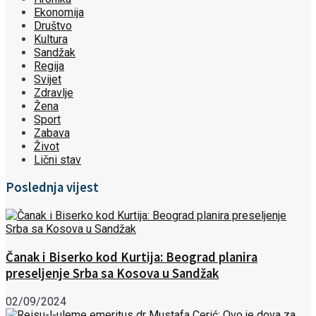
Ekonomija
Društvo
Kultura
Sandžak
Regija
Svijet
Zdravlje
Žena
Sport
Zabava
Život
Lični stav
Poslednja vijest
Čanak i Biserko kod Kurtija: Beograd planira
preseljenje Srba sa Kosova u Sandžak
02/09/2024