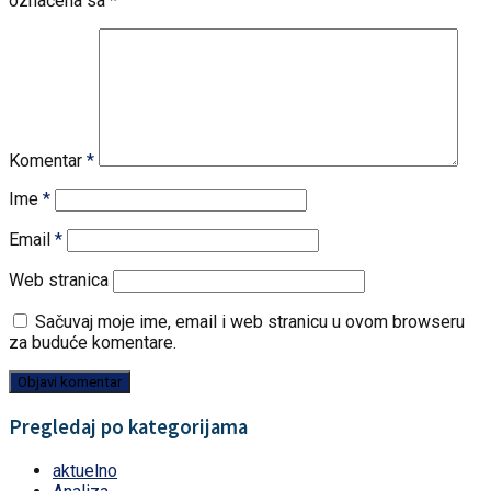
označena sa
*
Komentar
*
Ime
*
Email
*
Web stranica
Sačuvaj moje ime, email i web stranicu u ovom browseru
za buduće komentare.
Pregledaj po kategorijama
aktuelno