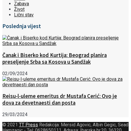
Zabava
Život
Lični stav
Poslednja vijest
Čanak i Biserko kod Kurtija: Beograd planira
preseljenje Srba sa Kosova u Sandžak
02/09/2024
Reisu-l-uleme emeritus dr Mustafa Cerić: Ovo je
dova za devetnaesti dan posta
29/03/2024
© 2021
TT Press
Redakcija: Mersid Agovic, Albin Gegic, Sead
Hamzagic - Tel: 0628650111. Adresa: Ibarska br.20, 36320