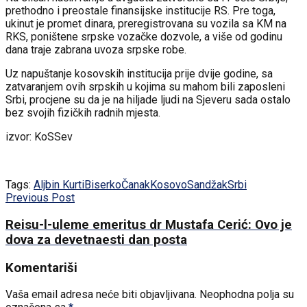
prethodno i preostale finansijske institucije RS. Pre toga,
ukinut je promet dinara, preregistrovana su vozila sa KM na
RKS, poništene srpske vozačke dozvole, a više od godinu
dana traje zabrana uvoza srpske robe.
Uz napuštanje kosovskih institucija prije dvije godine, sa
zatvaranjem ovih srpskih u kojima su mahom bili zaposleni
Srbi, procjene su da je na hiljade ljudi na Sjeveru sada ostalo
bez svojih fizičkih radnih mjesta.
izvor: KoSSev
Tags:
Aljbin Kurti
Biserko
Čanak
Kosovo
Sandžak
Srbi
Previous Post
Reisu-l-uleme emeritus dr Mustafa Cerić: Ovo je
dova za devetnaesti dan posta
Komentariši
Vaša email adresa neće biti objavljivana.
Neophodna polja su