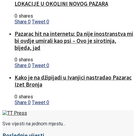
LOKACIJE U OKOLINI NOVOG PAZARA
0 shares
Share
0
Tweet
0
Pazarac hit na internetu: Da nije inostranstva mi
bi ovdje umirali kao psi – Ovo je sirotinja,
bijeda, jad
0 shares
Share
0
Tweet
0
Kako je na džipijadi u Ivanjici nastradao Pazarac
Izet Bronja
0 shares
Share
0
Tweet
0
Sve vijesti na jednom mjestu...
Poslednje vijesti