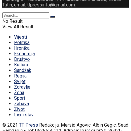
Tutin, email: ttpressinfo@gmail.com
.
No Result
View All Result
Vijesti
Politika
Hronika
Ekonomija
Društvo
Kultura
Sandžak
Regija
Svijet
Zdravlje
Žena
Sport
Zabava
Život
Lični stav
© 2021
TT Press
Redakcija: Mersid Agovic, Albin Gegic, Sead
Hamzagic - Tel: 0628650111. Adresa: Ibarska br.20, 36320