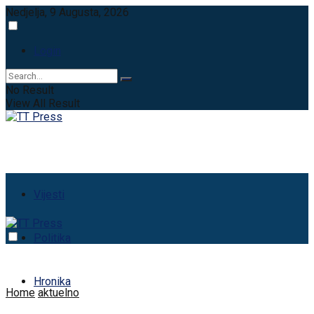
Nedjelja, 9 Augusta, 2026
Login
No Result
View All Result
Vijesti
Politika
Hronika
Home
aktuelno