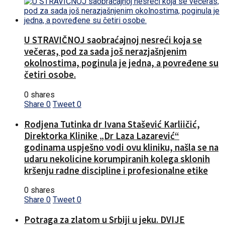
U STRAVIČNOJ saobraćajnoj nesreći koja se
večeras, pod za sada još nerazjašnjenim
okolnostima, poginula je jedna, a povređene su
četiri osobe.
0 shares
Share
0
Tweet
0
Rodjena Tutinka dr Ivana Stašević Karliičić,
Direktorka Klinike „Dr Laza Lazarević“
godinama uspješno vodi ovu kliniku, našla se na
udaru nekolicine korumpiranih kolega sklonih
kršenju radne discipline i profesionalne etike
0 shares
Share
0
Tweet
0
Potraga za zlatom u Srbiji u jeku. DVIJE