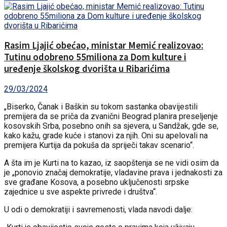
Rasim Ljajić obećao, ministar Memić realizovao:
Tutinu odobreno 55miliona za Dom kulture i
uređenje školskog dvorišta u Ribarićima
29/03/2024
„Biserko, Čanak i Baškin su tokom sastanka obavijestili
premijera da se priča da zvanični Beograd planira preseljenje
kosovskih Srba, posebno onih sa sjevera, u Sandžak, gde se,
kako kažu, grade kuće i stanovi za njih. Oni su apelovali na
premijera Kurtija da pokuša da spriječi takav scenario“.
A šta im je Kurti na to kazao, iz saopštenja se ne vidi osim da
je „ponovio značaj demokratije, vladavine prava i jednakosti za
sve građane Kosova, a posebno uključenosti srpske
zajednice u sve aspekte privrede i društva“.
U odi o demokratiji i savremenosti, vlada navodi dalje: