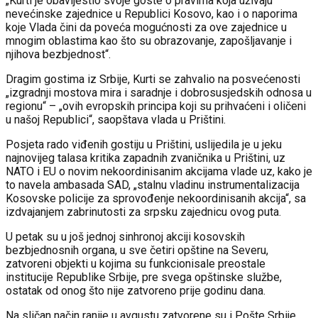
„Kurti je obavijestio svoje goste o pravima koja uživaju
nevećinske zajednice u Republici Kosovo, kao i o naporima
koje Vlada čini da poveća mogućnosti za ove zajednice u
mnogim oblastima kao što su obrazovanje, zapošljavanje i
njihova bezbjednost“.
Dragim gostima iz Srbije, Kurti se zahvalio na posvećenosti
„izgradnji mostova mira i saradnje i dobrosusjedskih odnosa u
regionu“ – „ovih evropskih principa koji su prihvaćeni i oličeni
u našoj Republici“, saopštava vlada u Prištini.
Posjeta rado viđenih gostiju u Prištini, uslijedila je u jeku
najnovijeg talasa kritika zapadnih zvaničnika u Prištini, uz
NATO i EU o novim nekoordinisanim akcijama vlade uz, kako je
to navela ambasada SAD, „stalnu vladinu instrumentalizacija
Kosovske policije za sprovođenje nekoordinisanih akcija“, sa
izdvajanjem zabrinutosti za srpsku zajednicu ovog puta.
U petak su u još jednoj sinhronoj akciji kosovskih
bezbjednosnih organa, u sve četiri opštine na Severu,
zatvoreni objekti u kojima su funkcionisale preostale
institucije Republike Srbije, pre svega opštinske službe,
ostatak od onog što nije zatvoreno prije godinu dana.
Na sličan način ranije u avgustu zatvorene su i Pošte Srbije,