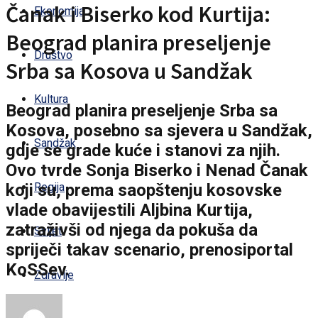
Čanak i Biserko kod Kurtija:
Ekonomija
Beograd planira preseljenje
Društvo
Srba sa Kosova u Sandžak
Kultura
Beograd planira preseljenje Srba sa
Kosova, posebno sa sjevera u Sandžak,
Sandžak
gdje se grade kuće i stanovi za njih.
Ovo tvrde Sonja Biserko i Nenad Čanak
koji su, prema saopštenju kosovske
Regija
vlade obavijestili Aljbina Kurtija,
zatraživši od njega da pokuša da
Svijet
spriječi takav scenario, prenosiportal
KoSSev.
Zdravlje