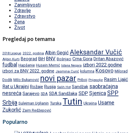
Zanimljivosti
Zdravlje
Zdravstvo
Žena
Život
Pregledaj po temama
Aleksandar Vučić
Albin Gegić
2022. godina
2018 League
BNV
BiH
Crna Gora
Beograd
Dritan Abazović
Aljbin Kurti
Bošnjaci
fudbal
izbori 2022.godine
Hapšenje
Husein Memić
Istana Negara
Kosovo
izbori za BNV 2022. godine
Milorad
Jasmina Curić
kolumna
novi pazar
Rasim Ljajić
Dodik
Priboj
Milo Đukanović
Prijepolje
saobraćajna
Rat u Ukrajini
Rožaje
Rusija
Sandžak
Salih Hot
SPP
nesreća
SDP
Sjenica
Sarajevo
SDA Sandžaka
SDA
Tutin
Srbija
Usame
Turska
Sulejman Ugljanin
Ukrajina
Zukorlić
Zaim Redžepović
Popularno