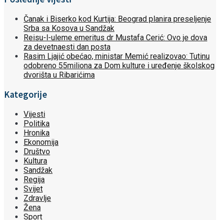
Čanak i Biserko kod Kurtija: Beograd planira preseljenje
Srba sa Kosova u Sandžak
Reisu-l-uleme emeritus dr Mustafa Cerić: Ovo je dova
za devetnaesti dan posta
Rasim Ljajić obećao, ministar Memić realizovao: Tutinu
odobreno 55miliona za Dom kulture i uređenje školskog
dvorišta u Ribarićima
Kategorije
Vijesti
Politika
Hronika
Ekonomija
Društvo
Kultura
Sandžak
Regija
Svijet
Zdravlje
Žena
Sport