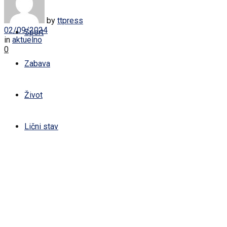
Žena
by
ttpress
02/09/2024
Sport
in
aktuelno
0
Zabava
Život
Lični stav