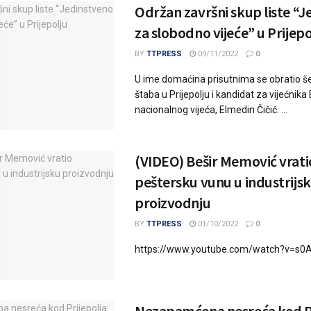
Održan završni skup liste “
za slobodno vijeće” u Prijepo
BY
TTPRESS
09/11/2022
0
U ime domaćina prisutnima se obratio š
štaba u Prijepolju i kandidat za vijećnik
nacionalnog vijeća, Elmedin Čičić. ...
(VIDEO) Bešir Memović vrati
peštersku vunu u industrijs
proizvodnju
BY
TTPRESS
01/10/2022
0
https://www.youtube.com/watch?v=s