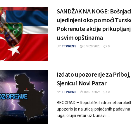
SANDŽAK NA NOGE: Bošnjac
ujedinjeni oko pomoći Tursko
Pokrenute akcije prikupljan
u svim opštinama
BY
TTPRESS
07/02/2023
0
Izdato upozorenje za Priboj, 
Sjenicu i Novi Pazar
BY
TTPRESS
16/01/2023
0
BEOGRAD – Republički hidrometeorološ
upozorio je na uticaj pojačanih padavina 
juga, olujni vetar uz Dunav i ...