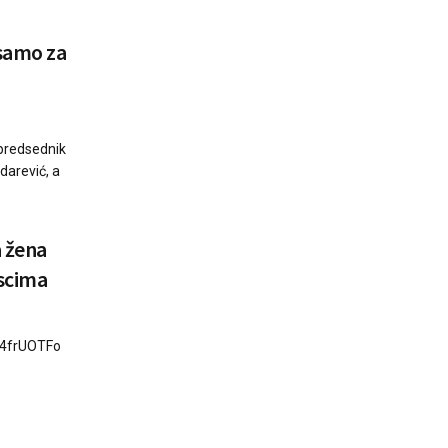
 samo za
e predsednik
arević, a
a žena
scima
N4frUOTFo