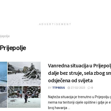
ADVERTISEMENT
ijepolje
Prijepolje
Vanredna situacija u Prijepolj
dalje bez struje, sela zbog 
odsječena od svijeta
BY
TTPRESS
27/02/2023
0
Najteža situacija je trenutno u Prijepolju 
nema na teritoriji cijele opštine i gdje je 
broj havarija ...