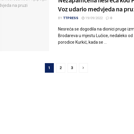
Nezapamćena nesreća kod Pr
Voz udario medvjeda na pru
BY
TTPRESS
19/09/2022
0
Nesreća se dogodila na dionici pruge izm
Brodareva u mjestu Lučice, nedaleko o
porodice Kurkić, kada se ...
1
2
3