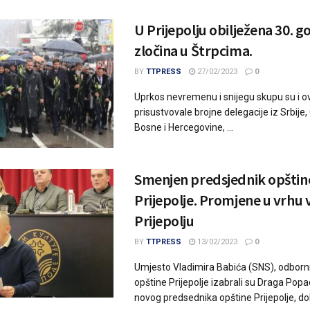
U Prijepolju obilježena 30. g
zločina u Štrpcima.
BY
TTPRESS
27/02/2023
0
Uprkos nevremenu i snijegu skupu su i o
prisustvovale brojne delegacije iz Srbije,
Bosne i Hercegovine, ...
Smenjen predsjednik opštin
Prijepolje. Promjene u vrhu v
Prijepolju
BY
TTPRESS
13/02/2023
0
Umjesto Vladimira Babića (SNS), odborni
opštine Prijepolje izabrali su Draga Pop
novog predsednika opštine Prijepolje, dok 