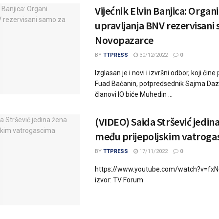
Vijećnik Elvin Banjica: Organi
upravljanja BNV rezervisani
Novopazarce
BY
TTPRESS
30/12/2022
0
Izglasan je i novi i izvršni odbor, koji čin
Fuad Baćanin, potpredsednik Sajma Dazd
članovi IO biće Muhedin ...
(VIDEO) Saida Stršević jedin
među prijepoljskim vatroga
BY
TTPRESS
17/11/2022
0
https://www.youtube.com/watch?v=fx
izvor: TV Forum