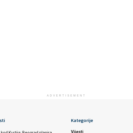
ADVERTISEMENT
sti
Kategorije
Vijesti
 kod Kurtija: Beograd planira