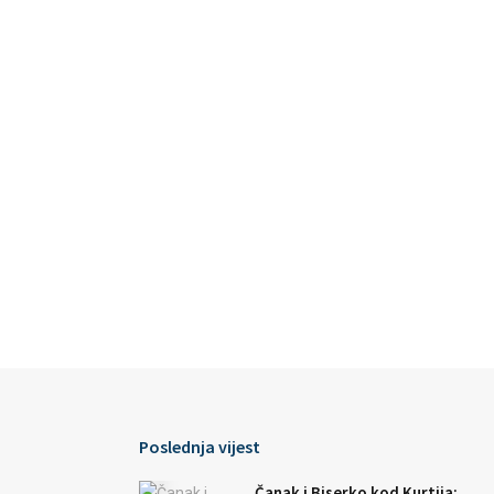
Poslednja vijest
Čanak i Biserko kod Kurtija: