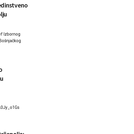
Jedinstveno
lju
ef Izbornog
a Bošnjačkog
o
ku
0A0Jy_o1Gs