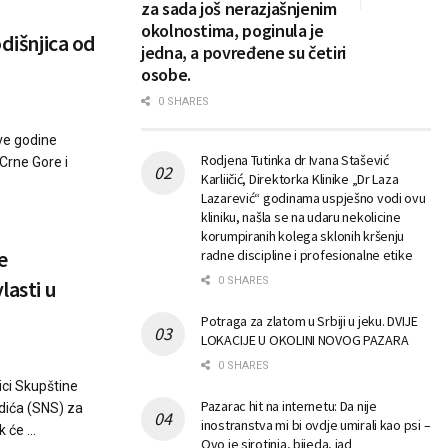
za sada još nerazjašnjenim
okolnostima, poginula je
odišnjica od
jedna, a povređene su četiri
osobe.
0 SHARES
ve godine
Rodjena Tutinka dr Ivana Stašević
 Crne Gore i
Karliičić, Direktorka Klinike „Dr Laza
Lazarević“ godinama uspješno vodi ovu
kliniku, našla se na udaru nekolicine
korumpiranih kolega sklonih kršenju
e
radne discipline i profesionalne etike
0 SHARES
lasti u
Potraga za zlatom u Srbiji u jeku. DVIJE
LOKACIJE U OKOLINI NOVOG PAZARA
0 SHARES
ci Skupštine
Pazarac hit na internetu: Da nije
adića (SNS) za
inostranstva mi bi ovdje umirali kao psi –
će ...
Ovo je sirotinja, bijeda, jad