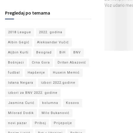
Pregledaj po temama
2018 League
2022. godina
Albin Gegić
Aleksandar Vučić
Aljbin Kurti
Beograd
BiH
BNV
Bošnjaci
Crna Gora
Dritan Abazović
fudbal
Hapšenje
Husein Memić
Istana Negara
izbori 2022.godine
izbori za BNV 2022. godine
Jasmina Curić
kolumna
Kosovo
Milorad Dodik
Milo Đukanović
novi pazar
Priboj
Prijepolje