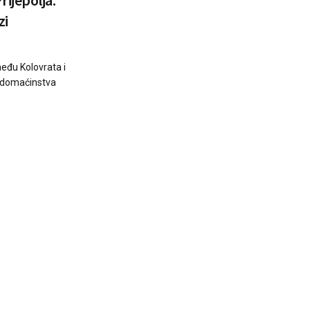
ijepolja:
zi
eđu Kolovrata i
d domaćinstva