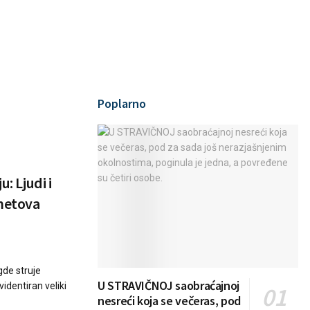
Poplarno
u: Ljudi i
smetova
gde struje
U STRAVIČNOJ saobraćajnoj
evidentiran veliki
nesreći koja se večeras, pod