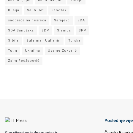
Rasim Ljajić
Rat u Ukrajini
Rožaje
Rusija
Salih Hot
Sandžak
saobraćajna nesreća
Sarajevo
SDA
SDA Sandžaka
SDP
Sjenica
SPP
Srbija
Sulejman Ugljanin
Turska
Tutin
Ukrajina
Usame Zukorlić
Zaim Redžepović
Poslednje vije
Čanak i Biserko