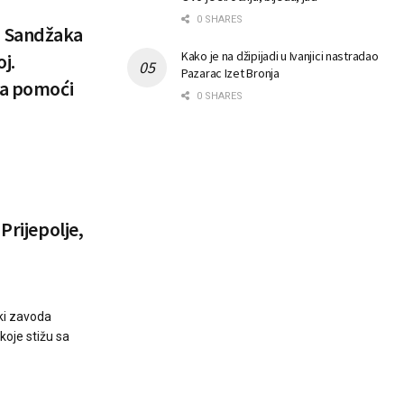
0 SHARES
i Sandžaka
Kako je na džipijadi u Ivanjici nastradao
j.
Pazarac Izet Bronja
ja pomoći
0 SHARES
Prijepolje,
ki zavoda
koje stižu sa