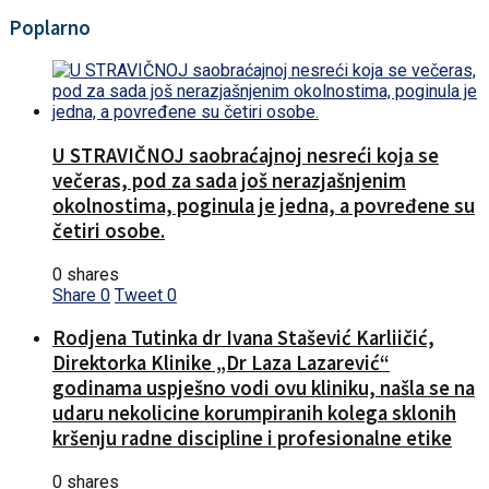
Poplarno
U STRAVIČNOJ saobraćajnoj nesreći koja se
večeras, pod za sada još nerazjašnjenim
okolnostima, poginula je jedna, a povređene su
četiri osobe.
0 shares
Share
0
Tweet
0
Rodjena Tutinka dr Ivana Stašević Karliičić,
Direktorka Klinike „Dr Laza Lazarević“
godinama uspješno vodi ovu kliniku, našla se na
udaru nekolicine korumpiranih kolega sklonih
kršenju radne discipline i profesionalne etike
0 shares