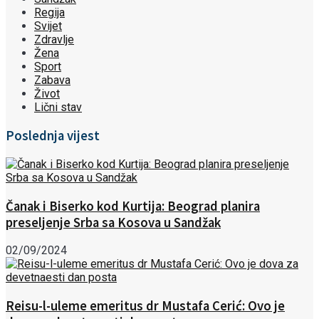
Regija
Svijet
Zdravlje
Žena
Sport
Zabava
Život
Lični stav
Poslednja vijest
Čanak i Biserko kod Kurtija: Beograd planira
preseljenje Srba sa Kosova u Sandžak
02/09/2024
Reisu-l-uleme emeritus dr Mustafa Cerić: Ovo je