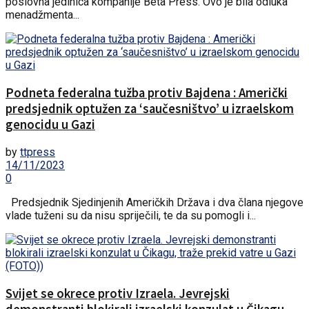
poslovna jedinica kompanije Beta Press. Ovo je bila odluka
menadžmenta...
Podneta federalna tužba protiv Bajdena : Američki
predsjednik optužen za ‘saučesništvo’ u izraelskom
genocidu u Gazi
by
ttpress
14/11/2023
0
Predsjednik Sjedinjenih Američkih Država i dva člana njegove
vlade tuženi su da nisu spriječili, te da su pomogli i...
Svijet se okrece protiv Izraela. Jevrejski