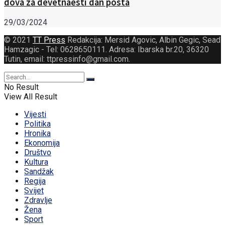
dova za devetnaesti dan posta
29/03/2024
© 2021
TT Press
Redakcija: Mersid Agovic, Albin Gegic, Sead
Hamzagic - Tel: 0628650111. Adresa: Ibarska br.20, 36320
Tutin, email: ttpressinfo@gmail.com
.
No Result
View All Result
Vijesti
Politika
Hronika
Ekonomija
Društvo
Kultura
Sandžak
Regija
Svijet
Zdravlje
Žena
Sport