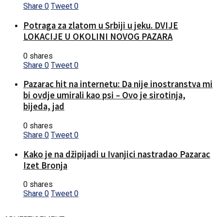
Share
0
Tweet
0
Potraga za zlatom u Srbiji u jeku. DVIJE
LOKACIJE U OKOLINI NOVOG PAZARA
0 shares
Share
0
Tweet
0
Pazarac hit na internetu: Da nije inostranstva mi
bi ovdje umirali kao psi – Ovo je sirotinja,
bijeda, jad
0 shares
Share
0
Tweet
0
Kako je na džipijadi u Ivanjici nastradao Pazarac
Izet Bronja
0 shares
Share
0
Tweet
0