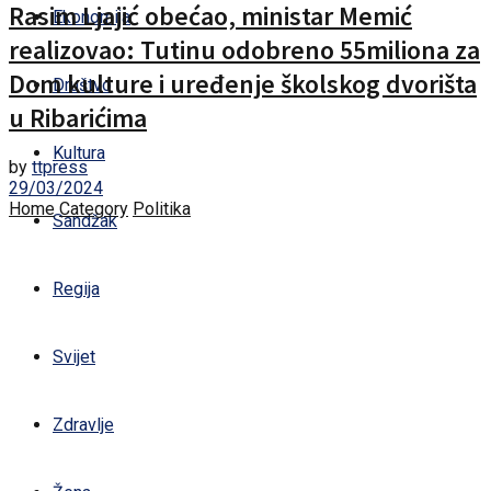
Rasim Ljajić obećao, ministar Memić
Ekonomija
realizovao: Tutinu odobreno 55miliona za
Dom kulture i uređenje školskog dvorišta
Društvo
u Ribarićima
Kultura
by
ttpress
29/03/2024
Home
Category
Politika
Sandžak
Regija
Svijet
Zdravlje