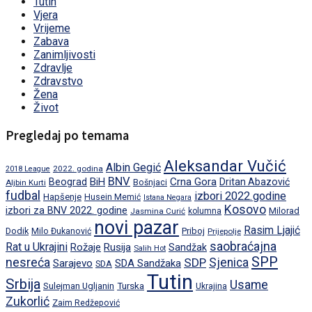
Tutin
Vjera
Vrijeme
Zabava
Zanimljivosti
Zdravlje
Zdravstvo
Žena
Život
Pregledaj po temama
Aleksandar Vučić
Albin Gegić
2022. godina
2018 League
BNV
BiH
Crna Gora
Beograd
Dritan Abazović
Aljbin Kurti
Bošnjaci
fudbal
izbori 2022.godine
Hapšenje
Husein Memić
Istana Negara
Kosovo
izbori za BNV 2022. godine
Milorad
Jasmina Curić
kolumna
novi pazar
Rasim Ljajić
Dodik
Priboj
Milo Đukanović
Prijepolje
saobraćajna
Rat u Ukrajini
Rožaje
Rusija
Sandžak
Salih Hot
SPP
nesreća
SDP
Sjenica
Sarajevo
SDA Sandžaka
SDA
Tutin
Srbija
Usame
Turska
Sulejman Ugljanin
Ukrajina
Zukorlić
Zaim Redžepović