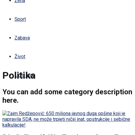
Žena
Sport
Zabava
Život
Politika
Lični stav
You can add some category description
here.