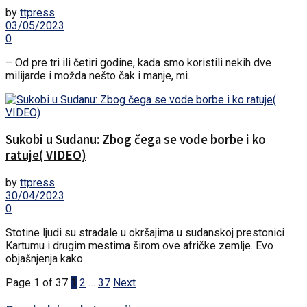
by
ttpress
03/05/2023
0
– Od pre tri ili četiri godine, kada smo koristili nekih dve
milijarde i možda nešto čak i manje, mi...
Sukobi u Sudanu: Zbog čega se vode borbe i ko
ratuje( VIDEO)
by
ttpress
30/04/2023
0
Stotine ljudi su stradale u okršajima u sudanskoj prestonici
Kartumu i drugim mestima širom ove afričke zemlje. Evo
objašnjenja kako...
Page 1 of 37
1
2
…
37
Next