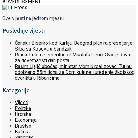
ADVERTISEMENT
Sve vijesti na jednom mjestu...
Poslednje vijesti
Čanak i Biserko kod Kurtija: Beograd planira preseljenje
Srba sa Kosova u Sandžak
Reisu-l-uleme emeritus dr Mustafa Cerić: Ovo je dova
za devetnaesti dan posta
Rasim Ljajić obećao, ministar Memić realizovao: Tutinu
odobreno 55miliona za Dom kulture i uređenje školskog
dvorišta u Ribarićima
Kategorije
Vijesti
Politika
Hronika
Ekonomija
Društvo
Kultura
Sandžak