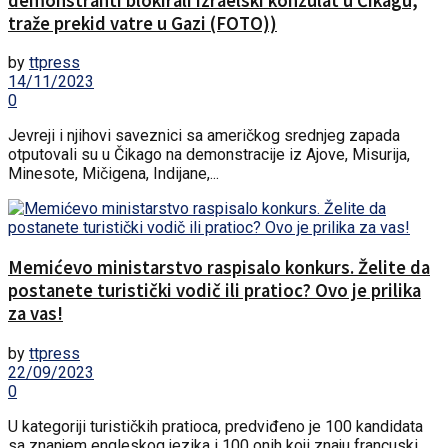
demonstranti blokirali izraelski konzulat u Čikagu,
traže prekid vatre u Gazi (FOTO))
by
ttpress
14/11/2023
0
Jevreji i njihovi saveznici sa američkog srednjeg zapada
otputovali su u Čikago na demonstracije iz Ajove, Misurija,
Minesote, Mičigena, Indijane,...
Memićevo ministarstvo raspisalo konkurs. Želite da
postanete turistički vodič ili pratioc? Ovo je prilika
za vas!
by
ttpress
22/09/2023
0
U kategoriji turističkih pratioca, predviđeno je 100 kandidata
sa znanjem engleskog jezika i 100 onih koji znaju francuski,