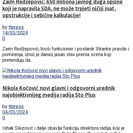
Zaim Redžepović: 650 miliona javnog duga opšine
koji je napravila SDA, ne može trpjeti ničiji inat,
opstrukcije i sebične kalkulacije!
by
ttpress
14/03/2024
0
Zaim Redžepović, bivši funkcioner i poslanik Stranke pravde i
pomirenja, iznio je danas jasan stav prema svima koji
pretenduju da...
Nikola Kočović novi glavni i odgovorni urednik
najobjektivnijeg medija radija Sto Plus
by
ttpress
04/03/2024
0
Ishak Slezović i dalje obavlja funkciju direktora radija, koji je