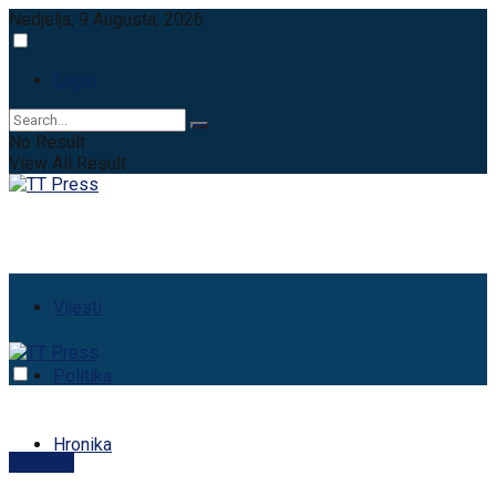
Nedjelja, 9 Augusta, 2026
Login
No Result
View All Result
Vijesti
Politika
Hronika
aktuelno