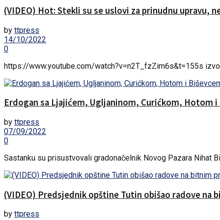
(VIDEO) Hot: Stekli su se uslovi za prinudnu upravu, n
by
ttpress
14/10/2022
0
https://www.youtube.com/watch?v=n2T_fzZim6s&t=155s izvor:
Erdogan sa Ljajićem, Ugljaninom, Curićkom, Hotom i 
by
ttpress
07/09/2022
0
Sastanku su prisustvovali gradonačelnik Novog Pazara Nihat Biše
(VIDEO) Predsjednik opštine Tutin obišao radove na b
by
ttpress