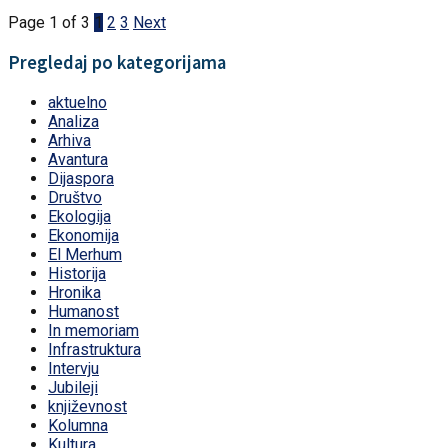
Page 1 of 3
1
2
3
Next
Pregledaj po kategorijama
aktuelno
Analiza
Arhiva
Avantura
Dijaspora
Društvo
Ekologija
Ekonomija
El Merhum
Historija
Hronika
Humanost
In memoriam
Infrastruktura
Intervju
Jubileji
književnost
Kolumna
Kultura