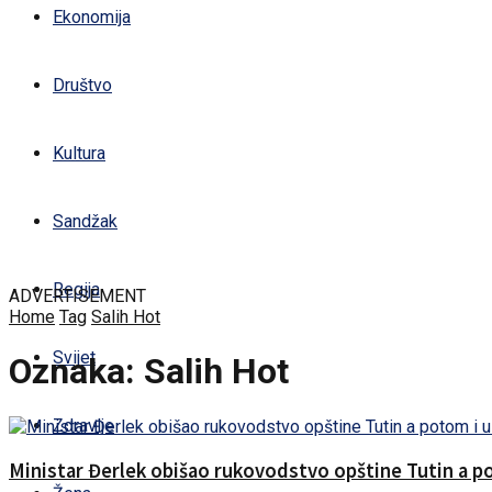
Ekonomija
Društvo
Kultura
Sandžak
Regija
ADVERTISEMENT
Home
Tag
Salih Hot
Svijet
Oznaka:
Salih Hot
Zdravlje
Ministar Đerlek obišao rukovodstvo opštine Tutin a p