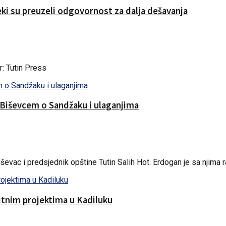
eki su preuzeli odgovornost za dalja dešavanja
 Tutin Press
Biševcem o Sandžaku i ulaganjima
vac i predsjednik opštine Tutin Salih Hot. Erdogan je sa njima ra
itnim projektima u Kadiluku