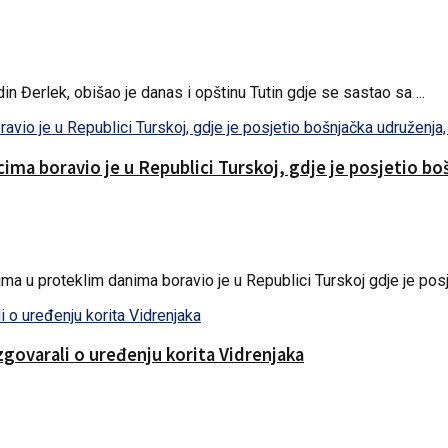
in Đerlek, obišao je danas i opštinu Tutin gdje se sastao sa ...
cima boravio je u Republici Turskoj, gdje je posjetio b
a u proteklim danima boravio je u Republici Turskoj gdje je posje
zgovarali o uređenju korita Vidrenjaka