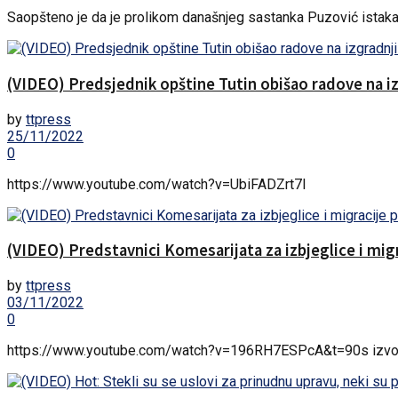
Saopšteno je da je prolikom današnjeg sastanka Puzović istakao da
(VIDEO) Predsjednik opštine Tutin obišao radove na iz
by
ttpress
25/11/2022
0
https://www.youtube.com/watch?v=UbiFADZrt7I
(VIDEO) Predstavnici Komesarijata za izbjeglice i migr
by
ttpress
03/11/2022
0
https://www.youtube.com/watch?v=196RH7ESPcA&t=90s izvor: