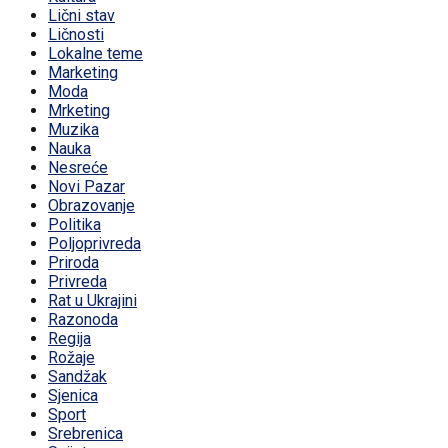
Lični stav
Ličnosti
Lokalne teme
Marketing
Moda
Mrketing
Muzika
Nauka
Nesreće
Novi Pazar
Obrazovanje
Politika
Poljoprivreda
Priroda
Privreda
Rat u Ukrajini
Razonoda
Regija
Rožaje
Sandžak
Sjenica
Sport
Srebrenica