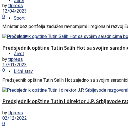
Žena
by
ttpress
12/04/2023
0
Sport
Ministar bez portfelja zadužen ravnomjerni i regionalni razvoj Ed
Zabava
Predsjednik opštine Tutin Salih Hot sa svojim saradni
Život
by
ttpress
17/01/2023
0
Lični stav
Predsjednik opštine Tutin Salih Hot zajedno sa svojim saradnicim
Predsjednik opštine Tutin i direktor J.P. Srbijavode ra
by
ttpress
02/12/2022
0