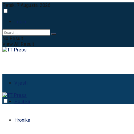
Petak, 7 Augusta, 2026
Login
No Result
View All Result
Vijesti
Politika
Hronika