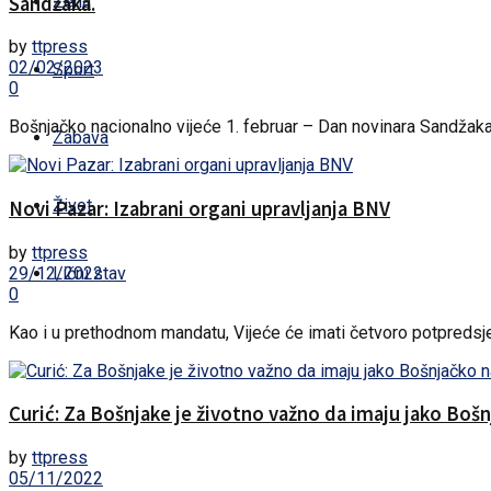
Sandžaka.
Žena
by
ttpress
02/02/2023
Sport
0
Bošnjačko nacionalno vijeće 1. februar – Dan novinara Sandžaka ob
Zabava
Život
Novi Pazar: Izabrani organi upravljanja BNV
by
ttpress
29/12/2022
Lični stav
0
Kao i u prethodnom mandatu, Vijeće će imati četvoro potpredsjed
Curić: Za Bošnjake je životno važno da imaju jako Boš
by
ttpress
05/11/2022