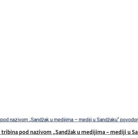
na tribina pod nazivom „Sandžak u medijima – mediji u 