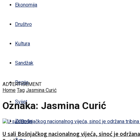
Ekonomija
Društvo
Kultura
Sandžak
Regija
ADVERTISEMENT
Home
Tag
Jasmina Curić
Svijet
Oznaka:
Jasmina Curić
Zdravlje
U sali Bošnjačkog nacionalnog vijeća, sinoć je održa