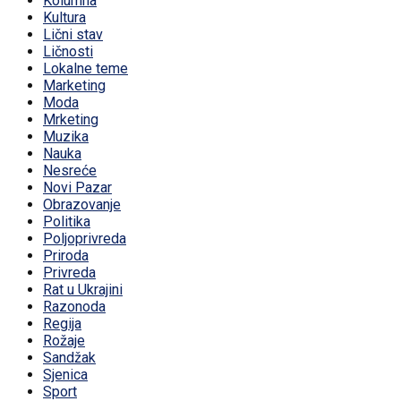
Kolumna
Kultura
Lični stav
Ličnosti
Lokalne teme
Marketing
Moda
Mrketing
Muzika
Nauka
Nesreće
Novi Pazar
Obrazovanje
Politika
Poljoprivreda
Priroda
Privreda
Rat u Ukrajini
Razonoda
Regija
Rožaje
Sandžak
Sjenica
Sport