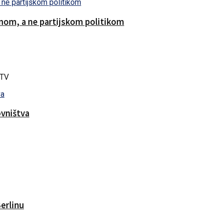
lnom, a ne partijskom politikom
r TV
ovništva
Berlinu