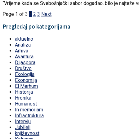
“Vrijeme kada se Svebošnjački sabor događao, bilo je najteže vr
Page 1 of 3
1
2
3
Next
Pregledaj po kategorijama
aktuelno
Analiza
Arhiva
Avantura
Dijaspora
Društvo
Ekologija
Ekonomija
El Merhum
Historija
Hronika
Humanost
In memoriam
Infrastruktura
Intervju
Jubileji
književnost