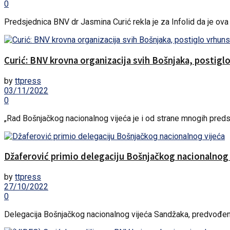
0
Predsjednica BNV dr Jasmina Curić rekla je za Infolid da je ova in
Curić: BNV krovna organizacija svih Bošnjaka, postigl
by
ttpress
03/11/2022
0
„Rad Bošnjačkog nacionalnog vijeća je i od strane mnogih preds
Džaferović primio delegaciju Bošnjačkog nacionalnog 
by
ttpress
27/10/2022
0
Delegacija Bošnjačkog nacionalnog vijeća Sandžaka, predvođena C