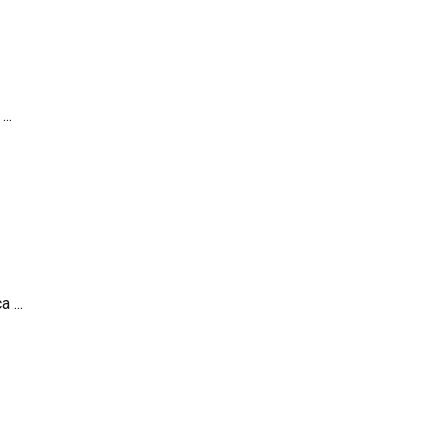
..
 ...