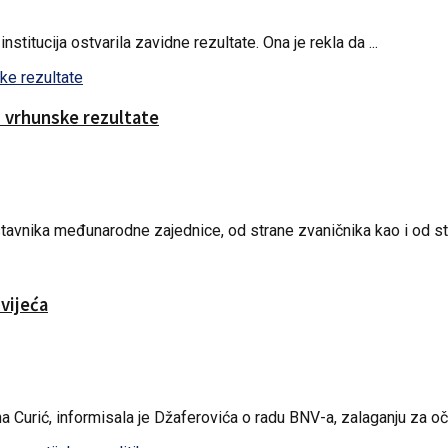
stitucija ostvarila zavidne rezultate. Ona je rekla da ...
o vrhunske rezultate
tavnika međunarodne zajednice, od strane zvaničnika kao i od str
vijeća
urić, informisala je Džaferovića o radu BNV-a, zalaganju za očuva