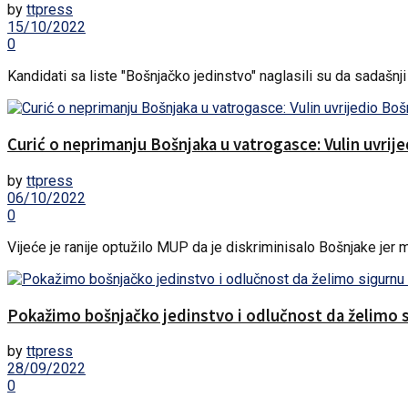
by
ttpress
15/10/2022
0
Kandidati sa liste "Bošnjačko jedinstvo" naglasili su da sadašnji s
Curić o neprimanju Bošnjaka u vatrogasce: Vulin uvrij
by
ttpress
06/10/2022
0
Vijeće je ranije optužilo MUP da je diskriminisalo Bošnjake jer
Pokažimo bošnjačko jedinstvo i odlučnost da želimo 
by
ttpress
28/09/2022
0