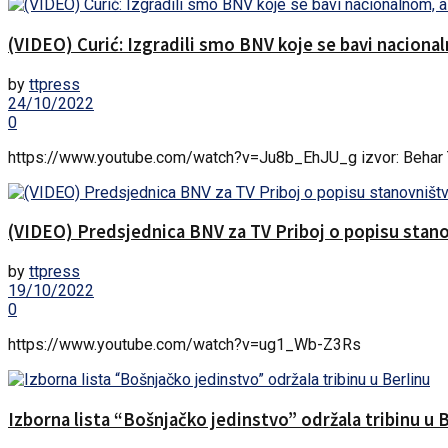
(VIDEO) Curić: Izgradili smo BNV koje se bavi naciona
by
ttpress
24/10/2022
0
https://www.youtube.com/watch?v=Ju8b_EhJU_g izvor: Beha
(VIDEO) Predsjednica BNV za TV Priboj o popisu stan
by
ttpress
19/10/2022
0
https://www.youtube.com/watch?v=ug1_Wb-Z3Rs
Izborna lista “Bošnjačko jedinstvo” održala tribinu u 