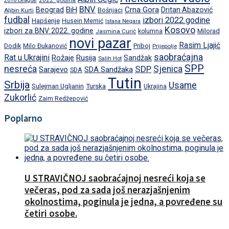
2018 League
BNV
BiH
Crna Gora
Beograd
Dritan Abazović
Aljbin Kurti
Bošnjaci
fudbal
izbori 2022.godine
Hapšenje
Husein Memić
Istana Negara
Kosovo
izbori za BNV 2022. godine
Milorad
Jasmina Curić
kolumna
novi pazar
Rasim Ljajić
Dodik
Priboj
Milo Đukanović
Prijepolje
saobraćajna
Rat u Ukrajini
Rožaje
Rusija
Sandžak
Salih Hot
SPP
nesreća
SDP
Sjenica
Sarajevo
SDA Sandžaka
SDA
Tutin
Srbija
Usame
Turska
Sulejman Ugljanin
Ukrajina
Zukorlić
Zaim Redžepović
Poplarno
U STRAVIČNOJ saobraćajnoj nesreći koja se
večeras, pod za sada još nerazjašnjenim
okolnostima, poginula je jedna, a povređene su
četiri osobe.