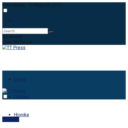
Ponedjeljak, 10 Augusta, 2026
Login
No Result
View All Result
Vijesti
Politika
Hronika
aktuelno