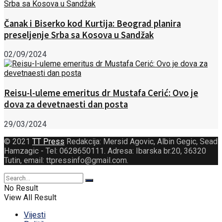
Čanak i Biserko kod Kurtija: Beograd planira
preseljenje Srba sa Kosova u Sandžak
02/09/2024
Reisu-l-uleme emeritus dr Mustafa Cerić: Ovo je
dova za devetnaesti dan posta
29/03/2024
© 2021
TT Press
Redakcija: Mersid Agovic, Albin Gegic, Sead
Hamzagic - Tel: 0628650111. Adresa: Ibarska br.20, 36320
Tutin, email: ttpressinfo@gmail.com
.
No Result
View All Result
Vijesti