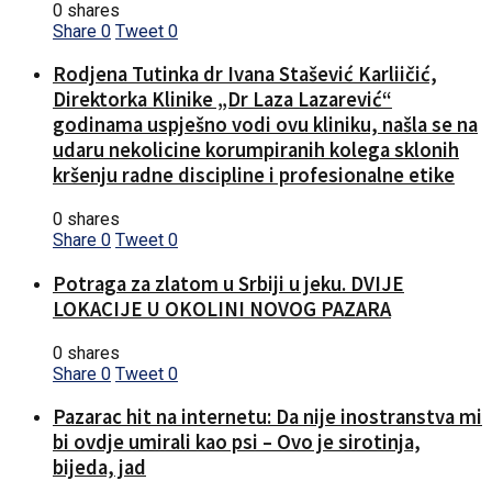
0 shares
Share
0
Tweet
0
Rodjena Tutinka dr Ivana Stašević Karliičić,
Direktorka Klinike „Dr Laza Lazarević“
godinama uspješno vodi ovu kliniku, našla se na
udaru nekolicine korumpiranih kolega sklonih
kršenju radne discipline i profesionalne etike
0 shares
Share
0
Tweet
0
Potraga za zlatom u Srbiji u jeku. DVIJE
LOKACIJE U OKOLINI NOVOG PAZARA
0 shares
Share
0
Tweet
0
Pazarac hit na internetu: Da nije inostranstva mi
bi ovdje umirali kao psi – Ovo je sirotinja,
bijeda, jad