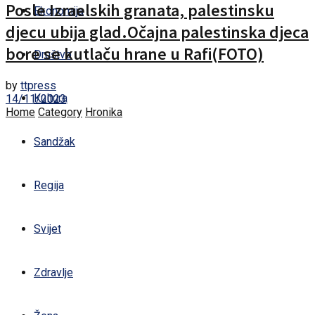
Posle Izraelskih granata, palestinsku
Ekonomija
djecu ubija glad.Očajna palestinska djeca
bore se kutlaču hrane u Rafi(FOTO)
Društvo
by
ttpress
Kultura
14/11/2023
Home
Category
Hronika
Sandžak
Regija
Svijet
Zdravlje