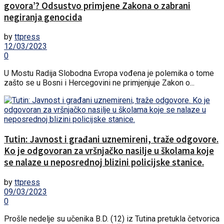
govora’? Odsustvo primjene Zakona o zabrani
negiranja genocida
by
ttpress
12/03/2023
0
U Mostu Radija Slobodna Evropa vođena je polemika o tome
zašto se u Bosni i Hercegovini ne primjenjuje Zakon o...
Tutin: Javnost i građani uznemireni, traže odgovore.
Ko je odgovoran za vršnjačko nasilje u školama koje
se nalaze u neposrednoj blizini policijske stanice.
by
ttpress
09/03/2023
0
Prošle nedelje su učenika B.D. (12) iz Tutina pretukla četvorica