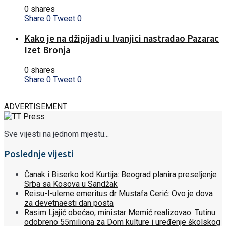
0 shares
Share
0
Tweet
0
Kako je na džipijadi u Ivanjici nastradao Pazarac
Izet Bronja
0 shares
Share
0
Tweet
0
ADVERTISEMENT
Sve vijesti na jednom mjestu...
Poslednje vijesti
Čanak i Biserko kod Kurtija: Beograd planira preseljenje
Srba sa Kosova u Sandžak
Reisu-l-uleme emeritus dr Mustafa Cerić: Ovo je dova
za devetnaesti dan posta
Rasim Ljajić obećao, ministar Memić realizovao: Tutinu
odobreno 55miliona za Dom kulture i uređenje školskog