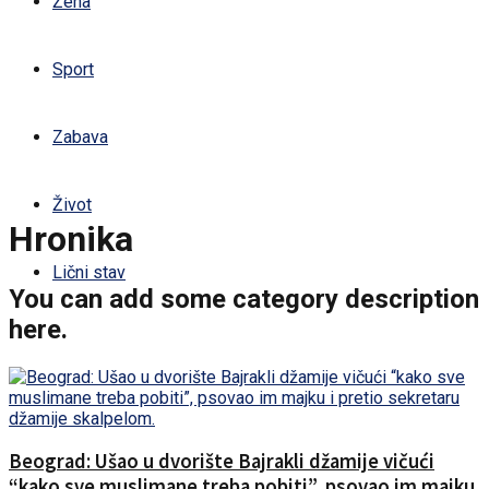
Žena
Sport
Zabava
Život
Hronika
Lični stav
You can add some category description
here.
Beograd: Ušao u dvorište Bajrakli džamije vičući
“kako sve muslimane treba pobiti”, psovao im majku