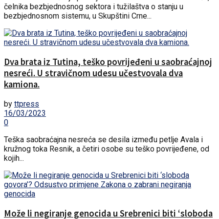
čelnika bezbjednosnog sektora i tužilaštva o stanju u
bezbjednosnom sistemu, u Skupštini Crne...
Dva brata iz Tutina, teško povrijeđeni u saobraćajnoj
nesreći. U stravičnom udesu učestvovala dva
kamiona.
by
ttpress
16/03/2023
0
Teška saobraćajna nesreća se desila između petlje Avala i
kružnog toka Resnik, a četiri osobe su teško povrijeđene, od
kojih...
Može li negiranje genocida u Srebrenici biti ‘sloboda