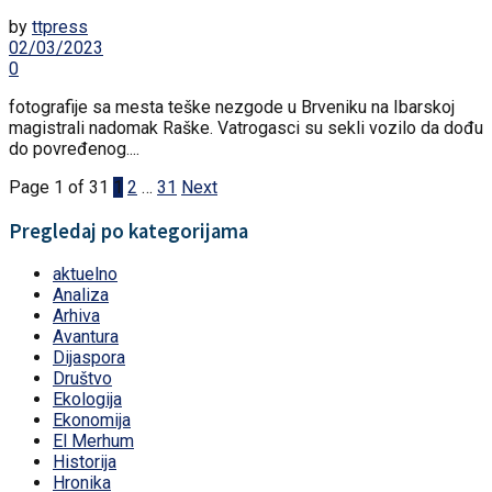
by
ttpress
02/03/2023
0
fotografije sa mesta teške nezgode u Brveniku na Ibarskoj
magistrali nadomak Raške. Vatrogasci su sekli vozilo da dođu
do povređenog....
Page 1 of 31
1
2
…
31
Next
Pregledaj po kategorijama
aktuelno
Analiza
Arhiva
Avantura
Dijaspora
Društvo
Ekologija
Ekonomija
El Merhum
Historija
Hronika