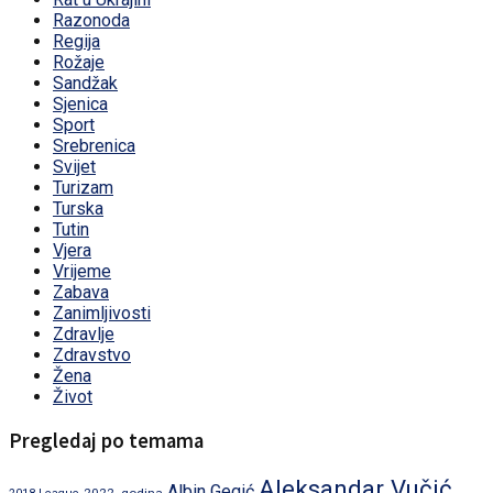
Razonoda
Regija
Rožaje
Sandžak
Sjenica
Sport
Srebrenica
Svijet
Turizam
Turska
Tutin
Vjera
Vrijeme
Zabava
Zanimljivosti
Zdravlje
Zdravstvo
Žena
Život
Pregledaj po temama
Aleksandar Vučić
Albin Gegić
2022. godina