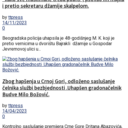
i pretio sekretaru džamije skalpelom.
by
ttpress
14/11/2023
0
Beogradska policija uhapsila je 48-godišnjeg M. K. koji je
pretio vernicima u dvorištu Bajrakli džamije u Gospodar
Jevremovoj ulici u...
Zbog hapšenja u Crnoj Gori, odloženo saslušanje
čelnika službi bezbjednosti .Uhapšen gradonačelnik
Budve Milo Božović.
by
ttpress
14/04/2023
0
Kontrolno saslušanje premijera Crne Gore Dritana Abazovića,