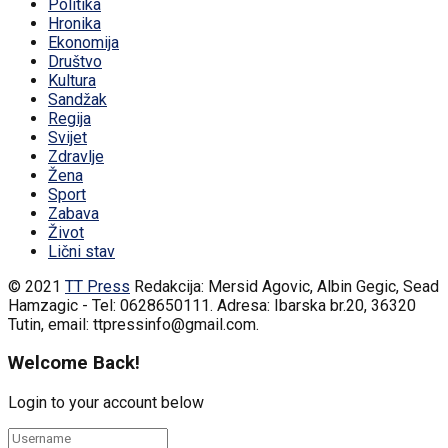
Politika
Hronika
Ekonomija
Društvo
Kultura
Sandžak
Regija
Svijet
Zdravlje
Žena
Sport
Zabava
Život
Lični stav
© 2021
TT Press
Redakcija: Mersid Agovic, Albin Gegic, Sead
Hamzagic - Tel: 0628650111. Adresa: Ibarska br.20, 36320
Tutin, email: ttpressinfo@gmail.com
.
Welcome Back!
Login to your account below