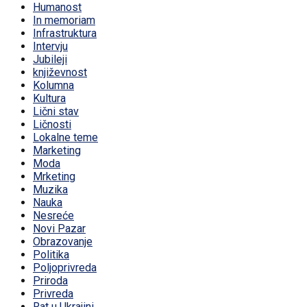
Humanost
In memoriam
Infrastruktura
Intervju
Jubileji
književnost
Kolumna
Kultura
Lični stav
Ličnosti
Lokalne teme
Marketing
Moda
Mrketing
Muzika
Nauka
Nesreće
Novi Pazar
Obrazovanje
Politika
Poljoprivreda
Priroda
Privreda
Rat u Ukrajini