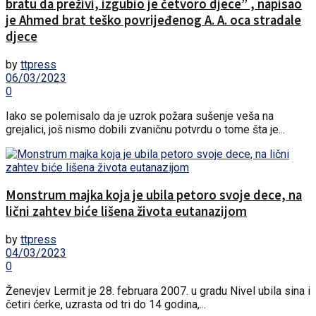
bratu da preživi, izgubio je četvoro djece” , napisao
je Ahmed brat teško povrijeđenog A. A. oca stradale
djece
by
ttpress
06/03/2023
0
Iako se polemisalo da je uzrok požara sušenje veša na
grejalici, još nismo dobili zvaničnu potvrdu o tome šta je...
Monstrum majka koja je ubila petoro svoje dece, na
lični zahtev biće lišena života eutanazijom
by
ttpress
04/03/2023
0
Ženevjev Lermit je 28. februara 2007. u gradu Nivel ubila sina i
četiri ćerke, uzrasta od tri do 14 godina,...