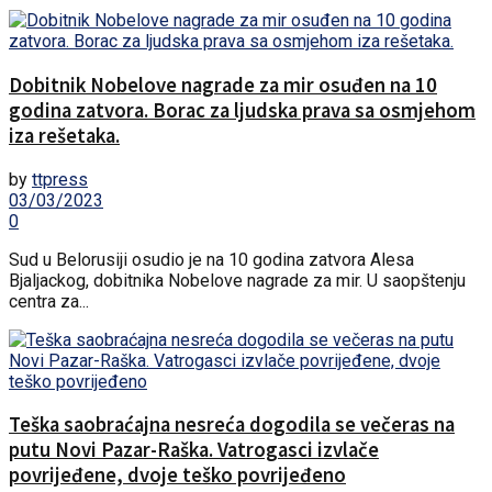
Dobitnik Nobelove nagrade za mir osuđen na 10
godina zatvora. Borac za ljudska prava sa osmjehom
iza rešetaka.
by
ttpress
03/03/2023
0
Sud u Belorusiji osudio je na 10 godina zatvora Alesa
Bjaljackog, dobitnika Nobelove nagrade za mir. U saopštenju
centra za...
Teška saobraćajna nesreća dogodila se večeras na
putu Novi Pazar-Raška. Vatrogasci izvlače
povrijeđene, dvoje teško povrijeđeno