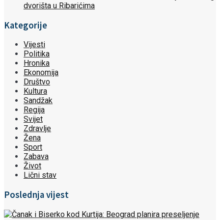
dvorišta u Ribarićima
Kategorije
Vijesti
Politika
Hronika
Ekonomija
Društvo
Kultura
Sandžak
Regija
Svijet
Zdravlje
Žena
Sport
Zabava
Život
Lični stav
Poslednja vijest