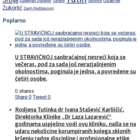
Srbija
Usame
Turska
Sulejman Ugljanin
Ukrajina
Zukorlić
Zaim Redžepović
Poplarno
U STRAVIČNOJ saobraćajnoj nesreći koja se
večeras, pod za sada još nerazjašnjenim
okolnostima, poginula je jedna, a povređene su
četiri osobe.
0 shares
Share
0
Tweet
0
Rodjena Tutinka dr Ivana Stašević Karliičić,
Direktorka Klinike „Dr Laza Lazarević“
godinama uspješno vodi ovu kliniku, našla se na
udaru nekolicine korumpiranih kolega sklonih
kršenju radne discipline i profesionalne etike