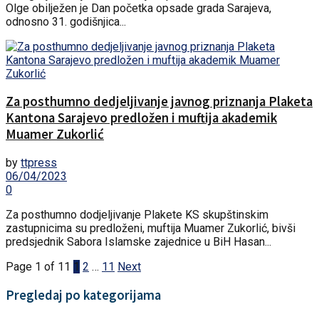
Olge obilježen je Dan početka opsade grada Sarajeva,
odnosno 31. godišnjica...
Za posthumno dedjeljivanje javnog priznanja Plaketa
Kantona Sarajevo predložen i muftija akademik
Muamer Zukorlić
by
ttpress
06/04/2023
0
Za posthumno dodjeljivanje Plakete KS skupštinskim
zastupnicima su predloženi, muftija Muamer Zukorlić, bivši
predsjednik Sabora Islamske zajednice u BiH Hasan...
Page 1 of 11
1
2
…
11
Next
Pregledaj po kategorijama