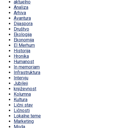
aktuelno
Analiza
Arhiva
Avantura
Dijaspora
Društvo
Ekologija
Ekonomija
El Merhum
Historija
Hronika
Humanost
In memoriam
Infrastruktura
Intervju
Jubileji
književnost
Kolumna
Kultura
Lični stav
Ličnosti
Lokalne teme
Marketing
Moda