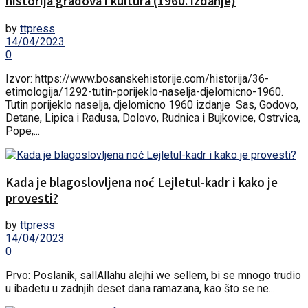
historija gradova i kultura (1960. izdanje)
by
ttpress
14/04/2023
0
Izvor: https://www.bosanskehistorije.com/historija/36-
etimologija/1292-tutin-porijeklo-naselja-djelomicno-1960.
Tutin porijeklo naselja, djelomicno 1960 izdanje Sas, Godovo,
Detane, Lipica i Radusa, Dolovo, Rudnica i Bujkovice, Ostrvica,
Pope,...
Kada je blagoslovljena noć Lejletul-kadr i kako je
provesti?
by
ttpress
14/04/2023
0
Prvo: Poslanik, sallAllahu alejhi we sellem, bi se mnogo trudio
u ibadetu u zadnjih deset dana ramazana, kao što se ne...