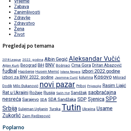
Vrijeme
Zabava
Zanimljivosti
Zdravlje
Zdravstvo
Žena
Život
Pregledaj po temama
Aleksandar Vučić
Albin Gegić
2022. godina
2018 League
BNV
BiH
Crna Gora
Beograd
Dritan Abazović
Aljbin Kurti
Bošnjaci
fudbal
izbori 2022.godine
Hapšenje
Husein Memić
Istana Negara
Kosovo
izbori za BNV 2022. godine
Milorad
Jasmina Curić
kolumna
novi pazar
Rasim Ljajić
Dodik
Priboj
Milo Đukanović
Prijepolje
saobraćajna
Rat u Ukrajini
Rožaje
Rusija
Sandžak
Salih Hot
SPP
nesreća
SDP
Sjenica
Sarajevo
SDA Sandžaka
SDA
Tutin
Srbija
Usame
Turska
Sulejman Ugljanin
Ukrajina
Zukorlić
Zaim Redžepović
Poplarno