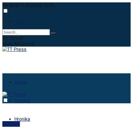
Nedjelja, 9 Augusta, 2026
Login
No Result
View All Result
Vijesti
Politika
Hronika
aktuelno