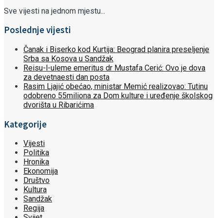
Sve vijesti na jednom mjestu...
Poslednje vijesti
Čanak i Biserko kod Kurtija: Beograd planira preseljenje
Srba sa Kosova u Sandžak
Reisu-l-uleme emeritus dr Mustafa Cerić: Ovo je dova
za devetnaesti dan posta
Rasim Ljajić obećao, ministar Memić realizovao: Tutinu
odobreno 55miliona za Dom kulture i uređenje školskog
dvorišta u Ribarićima
Kategorije
Vijesti
Politika
Hronika
Ekonomija
Društvo
Kultura
Sandžak
Regija
Svijet