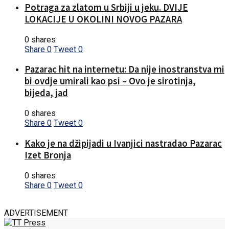
Potraga za zlatom u Srbiji u jeku. DVIJE
LOKACIJE U OKOLINI NOVOG PAZARA
0 shares
Share
0
Tweet
0
Pazarac hit na internetu: Da nije inostranstva mi
bi ovdje umirali kao psi – Ovo je sirotinja,
bijeda, jad
0 shares
Share
0
Tweet
0
Kako je na džipijadi u Ivanjici nastradao Pazarac
Izet Bronja
0 shares
Share
0
Tweet
0
ADVERTISEMENT