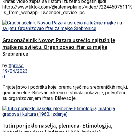
Kratak video zapis sa listom izuzetno bogatih ljudi
https://www.tiktok.com/@ratemyplanet/video/72244607511
is_from_webapp=1&sender_device=pc
Gradonačelnik Novog Pazara usrećio najtužnije
majke na svijetu. Organizovao iftar za majke
Srebrenice
by
ttpress
19/04/2023
0
Prijateljstvo i podrška koje, prema riječima srebreničkih majki,
gradonačelnik Biševac iskreno i istinski pokazuje, potvrđeni
su organizovanjem iftara. Biševac je...
Tutin porijeklo naselja, plemena- Etimologija,