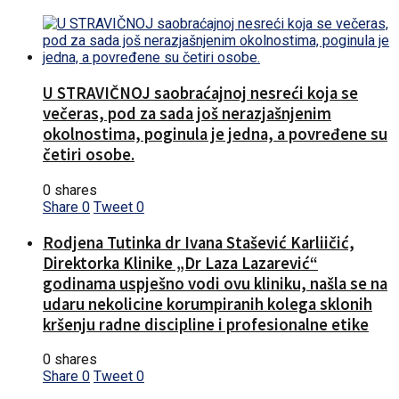
U STRAVIČNOJ saobraćajnoj nesreći koja se
večeras, pod za sada još nerazjašnjenim
okolnostima, poginula je jedna, a povređene su
četiri osobe.
0 shares
Share
0
Tweet
0
Rodjena Tutinka dr Ivana Stašević Karliičić,
Direktorka Klinike „Dr Laza Lazarević“
godinama uspješno vodi ovu kliniku, našla se na
udaru nekolicine korumpiranih kolega sklonih
kršenju radne discipline i profesionalne etike
0 shares
Share
0
Tweet
0