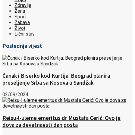
Zdravlje
Žena
Sport
Zabava
Život
Lični stav
Poslednja vijest
Čanak i Biserko kod Kurtija: Beograd planira
preseljenje Srba sa Kosova u Sandžak
02/09/2024
Reisu-l-uleme emeritus dr Mustafa Cerić: Ovo je
dova za devetnaesti dan posta