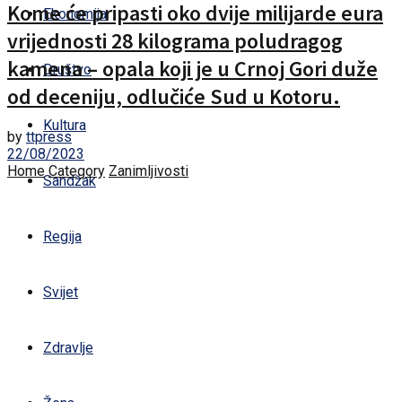
Kome će pripasti oko dvije milijarde eura
Ekonomija
vrijednosti 28 kilograma poludragog
kamena – opala koji je u Crnoj Gori duže
Društvo
od deceniju, odlučiće Sud u Kotoru.
Kultura
by
ttpress
22/08/2023
Home
Category
Zanimljivosti
Sandžak
Regija
Svijet
Zdravlje