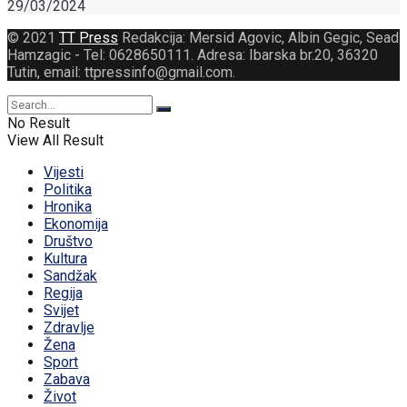
29/03/2024
© 2021
TT Press
Redakcija: Mersid Agovic, Albin Gegic, Sead
Hamzagic - Tel: 0628650111. Adresa: Ibarska br.20, 36320
Tutin, email: ttpressinfo@gmail.com
.
No Result
View All Result
Vijesti
Politika
Hronika
Ekonomija
Društvo
Kultura
Sandžak
Regija
Svijet
Zdravlje
Žena
Sport
Zabava
Život