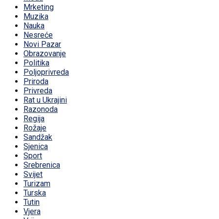
Mrketing
Muzika
Nauka
Nesreće
Novi Pazar
Obrazovanje
Politika
Poljoprivreda
Priroda
Privreda
Rat u Ukrajini
Razonoda
Regija
Rožaje
Sandžak
Sjenica
Sport
Srebrenica
Svijet
Turizam
Turska
Tutin
Vjera