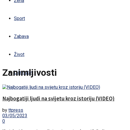
Žena
Sport
Zabava
Život
Zanimljivosti
Lični stav
Najbogatiji ljudi na svijetu kroz istoriju (VIDEO)
by
ttpress
03/05/2023
0