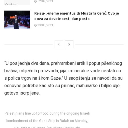
02/09/2024
Reisu-l-uleme emeritus dr Mustafa Cerić: Ovo je
dova za devetnaesti dan posta
29/03/2024
“U posljednja dva dana, prehrambeni artikli poput pšeničnog
brašna, mliječnih proizvoda, jaja i mineralne vode nestali su
s polica trgovina širom Gaze.”
U saopštenju se navodi da su
osnovne potrebe kao što su pirinač, mahunarke i biljno ulje
gotovo iscrpljene.
Palestinians line up for food during the ongoing Israeli
bombardment of the Gaza Strip in Rafah on Monday,