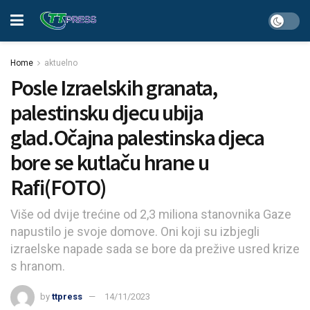
Home
aktuelno
Posle Izraelskih granata,
palestinsku djecu ubija
glad.Očajna palestinska djeca
bore se kutlaču hrane u
Rafi(FOTO)
Više od dvije trećine od 2,3 miliona stanovnika Gaze
napustilo je svoje domove. Oni koji su izbjegli
izraelske napade sada se bore da prežive usred krize
s hranom.
by
ttpress
14/11/2023