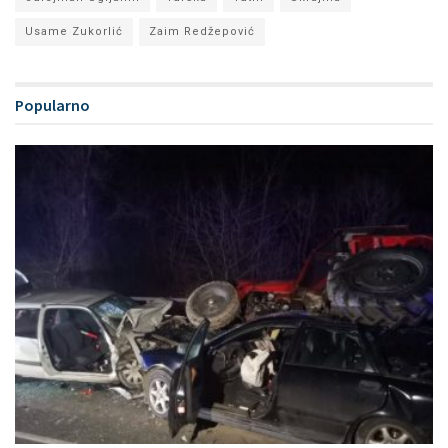
Usame Zukorlić
Zaim Redžepović
Popularno