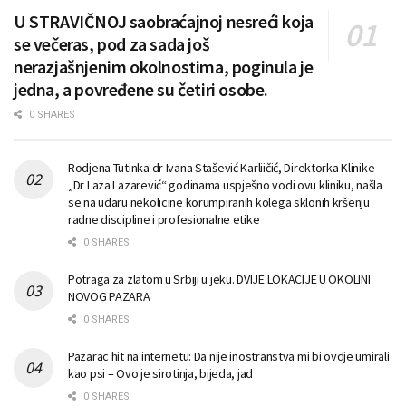
U STRAVIČNOJ saobraćajnoj nesreći koja
se večeras, pod za sada još
nerazjašnjenim okolnostima, poginula je
jedna, a povređene su četiri osobe.
0 SHARES
Rodjena Tutinka dr Ivana Stašević Karliičić, Direktorka Klinike
„Dr Laza Lazarević“ godinama uspješno vodi ovu kliniku, našla
se na udaru nekolicine korumpiranih kolega sklonih kršenju
radne discipline i profesionalne etike
0 SHARES
Potraga za zlatom u Srbiji u jeku. DVIJE LOKACIJE U OKOLINI
NOVOG PAZARA
0 SHARES
Pazarac hit na internetu: Da nije inostranstva mi bi ovdje umirali
kao psi – Ovo je sirotinja, bijeda, jad
0 SHARES