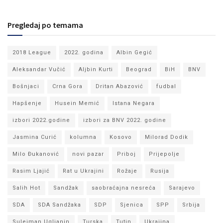
Pregledaj po temama
2018 League
2022. godina
Albin Gegić
Aleksandar Vučić
Aljbin Kurti
Beograd
BiH
BNV
Bošnjaci
Crna Gora
Dritan Abazović
fudbal
Hapšenje
Husein Memić
Istana Negara
izbori 2022.godine
izbori za BNV 2022. godine
Jasmina Curić
kolumna
Kosovo
Milorad Dodik
Milo Đukanović
novi pazar
Priboj
Prijepolje
Rasim Ljajić
Rat u Ukrajini
Rožaje
Rusija
Salih Hot
Sandžak
saobraćajna nesreća
Sarajevo
SDA
SDA Sandžaka
SDP
Sjenica
SPP
Srbija
Sulejman Ugljanin
Turska
Tutin
Ukrajina