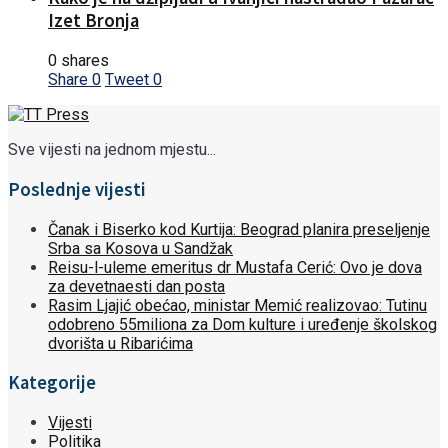
Izet Bronja
0 shares
Share
0
Tweet
0
Sve vijesti na jednom mjestu...
Poslednje vijesti
Čanak i Biserko kod Kurtija: Beograd planira preseljenje
Srba sa Kosova u Sandžak
Reisu-l-uleme emeritus dr Mustafa Cerić: Ovo je dova
za devetnaesti dan posta
Rasim Ljajić obećao, ministar Memić realizovao: Tutinu
odobreno 55miliona za Dom kulture i uređenje školskog
dvorišta u Ribarićima
Kategorije
Vijesti
Politika