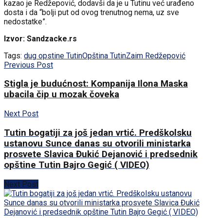
kazao je Redžepović, dodavši da je u Tutinu već urađeno
dosta i da “bolji put od ovog trenutnog nema, uz sve
nedostatke”.
Izvor: Sandzacke.rs
Tags:
dug opstine Tutin
Opština Tutin
Zaim Redžepović
Previous Post
Stigla je budućnost: Kompanija Ilona Maska
ubacila čip u mozak čoveka
Next Post
Tutin bogatiji za još jedan vrtić. Predškolsku
ustanovu Sunce danas su otvorili ministarka
prosvete Slavica Đukić Dejanović i predsednik
opštine Tutin Bajro Gegić ( VIDEO)
Next Post