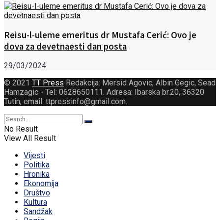
Reisu-l-uleme emeritus dr Mustafa Cerić: Ovo je
dova za devetnaesti dan posta
29/03/2024
© 2021
TT Press
Redakcija: Mersid Agovic, Albin Gegic, Sead
Hamzagic - Tel: 0628650111. Adresa: Ibarska br.20, 36320
Tutin, email: ttpressinfo@gmail.com
.
No Result
View All Result
Vijesti
Politika
Hronika
Ekonomija
Društvo
Kultura
Sandžak