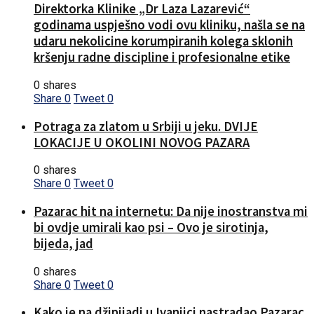
Direktorka Klinike „Dr Laza Lazarević“
godinama uspješno vodi ovu kliniku, našla se na
udaru nekolicine korumpiranih kolega sklonih
kršenju radne discipline i profesionalne etike
0 shares
Share
0
Tweet
0
Potraga za zlatom u Srbiji u jeku. DVIJE
LOKACIJE U OKOLINI NOVOG PAZARA
0 shares
Share
0
Tweet
0
Pazarac hit na internetu: Da nije inostranstva mi
bi ovdje umirali kao psi – Ovo je sirotinja,
bijeda, jad
0 shares
Share
0
Tweet
0
Kako je na džipijadi u Ivanjici nastradao Pazarac