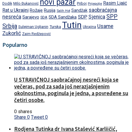
novi pazar
Rasim Ljajić
Dodik
Priboj
Milo Đukanović
Prijepolje
saobraćajna
Rat u Ukrajini
Rožaje
Rusija
Sandžak
Salih Hot
SPP
nesreća
SDP
Sjenica
Sarajevo
SDA Sandžaka
SDA
Tutin
Srbija
Usame
Turska
Sulejman Ugljanin
Ukrajina
Zukorlić
Zaim Redžepović
Popularno
U STRAVIČNOJ saobraćajnoj nesreći koja se
večeras, pod za sada još nerazjašnjenim
okolnostima, poginula je jedna, a povređene su
četiri osobe.
0 shares
Share
0
Tweet
0
Rodjena Tutinka dr Ivana Stašević Karliičić,