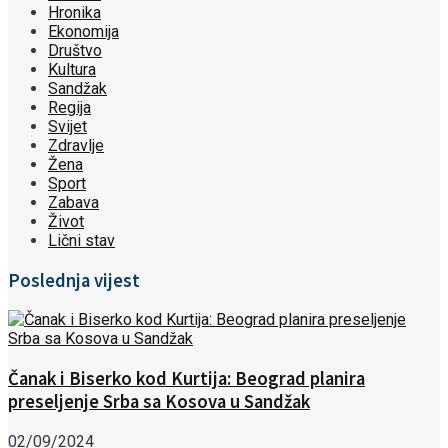
Hronika
Ekonomija
Društvo
Kultura
Sandžak
Regija
Svijet
Zdravlje
Žena
Sport
Zabava
Život
Lični stav
Poslednja vijest
Čanak i Biserko kod Kurtija: Beograd planira
preseljenje Srba sa Kosova u Sandžak
02/09/2024