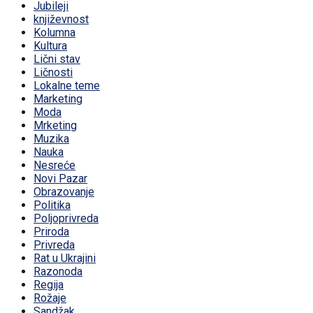
Jubileji
književnost
Kolumna
Kultura
Lični stav
Ličnosti
Lokalne teme
Marketing
Moda
Mrketing
Muzika
Nauka
Nesreće
Novi Pazar
Obrazovanje
Politika
Poljoprivreda
Priroda
Privreda
Rat u Ukrajini
Razonoda
Regija
Rožaje
Sandžak