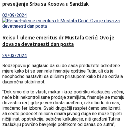
preseljenje Srba sa Kosova u Sandžak
02/09/2024
Reisu-l-uleme emeritus dr Mustafa Cerić: Ovo je
dova za devetnaesti dan posta
29/03/2024
Redžepović je naglasio da su do sada preduzete određene
mjere kako bi se sanirale finansije opštine Tutin, ali da je
neophodno nastaviti sa sličnim pristupom kako bi se održala
dugoročna stabilnost.
“Dok smo dio te vlasti, makar i kroz podršku vladajućoj većini,
neće biti nekontrolisane prodaje zemljišta, finansije se moraju
dovesti u red, gdje je već dosta urađeno, i ako bude do nas,
imaćemo fer izbore. Svaki drugačiji rasplet ćemo analizirati,
ali šesto pedeset miliona dinara javnog duga ne može trpjeti
ničiji inat, opstrukcije, sebične kalkulacije, niti građani Tutina
zaslužuju površno bavljenje politikom od danas do sutra”,