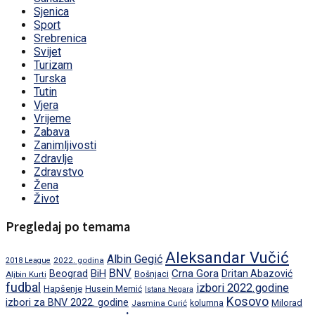
Sjenica
Sport
Srebrenica
Svijet
Turizam
Turska
Tutin
Vjera
Vrijeme
Zabava
Zanimljivosti
Zdravlje
Zdravstvo
Žena
Život
Pregledaj po temama
Aleksandar Vučić
Albin Gegić
2022. godina
2018 League
BNV
BiH
Crna Gora
Beograd
Dritan Abazović
Aljbin Kurti
Bošnjaci
fudbal
izbori 2022.godine
Hapšenje
Husein Memić
Istana Negara
Kosovo
izbori za BNV 2022. godine
Milorad
Jasmina Curić
kolumna