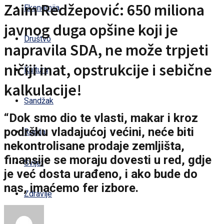
Zaim Redžepović: 650 miliona
Ekonomija
javnog duga opšine koji je
Društvo
napravila SDA, ne može trpjeti
ničiji inat, opstrukcije i sebične
Kultura
kalkulacije!
Sandžak
“Dok smo dio te vlasti, makar i kroz
podršku vladajućoj većini, neće biti
Regija
nekontrolisane prodaje zemljišta,
finansije se moraju dovesti u red, gdje
Svijet
je već dosta urađeno, i ako bude do
nas, imaćemo fer izbore.
Zdravlje