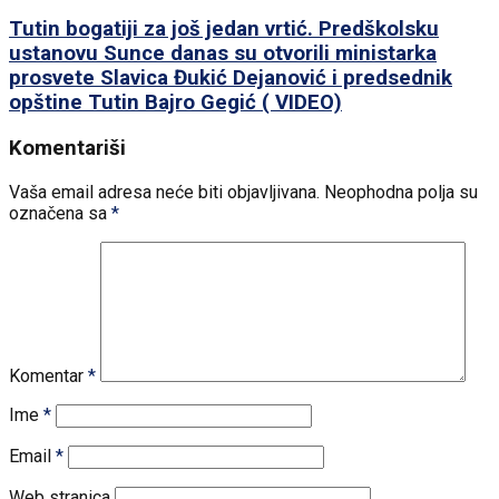
Tutin bogatiji za još jedan vrtić. Predškolsku
ustanovu Sunce danas su otvorili ministarka
prosvete Slavica Đukić Dejanović i predsednik
opštine Tutin Bajro Gegić ( VIDEO)
Komentariši
Vaša email adresa neće biti objavljivana.
Neophodna polja su
označena sa
*
Komentar
*
Ime
*
Email
*
Web stranica