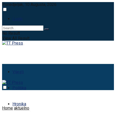
Ponedjeljak, 10 Augusta, 2026
Login
No Result
View All Result
Vijesti
Politika
Hronika
Home
aktuelno