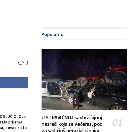
Popularno
0
 ODLUČIO: Ove
U STRAVIČNOJ saobraćajnoj
gala prijema
nesreći koja se večeras, pod
a, novac za tu
za sada još nerazjašnjenim