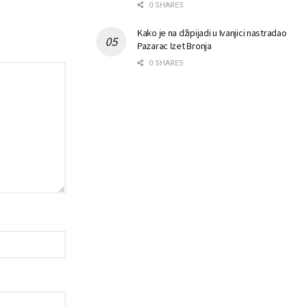
0 SHARES
Kako je na džipijadi u Ivanjici nastradao
Pazarac Izet Bronja
0 SHARES