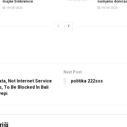
majke Srebrenice
namjenu donira
19/04/2023
19/04/2023
Next Post
ta, Not Internet Service
politika 222sss
, To Be Blocked In Bali
yepi
iši