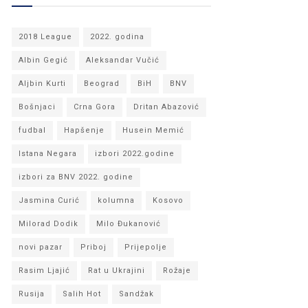
2018 League
2022. godina
Albin Gegić
Aleksandar Vučić
Aljbin Kurti
Beograd
BiH
BNV
Bošnjaci
Crna Gora
Dritan Abazović
fudbal
Hapšenje
Husein Memić
Istana Negara
izbori 2022.godine
izbori za BNV 2022. godine
Jasmina Curić
kolumna
Kosovo
Milorad Dodik
Milo Đukanović
novi pazar
Priboj
Prijepolje
Rasim Ljajić
Rat u Ukrajini
Rožaje
Rusija
Salih Hot
Sandžak