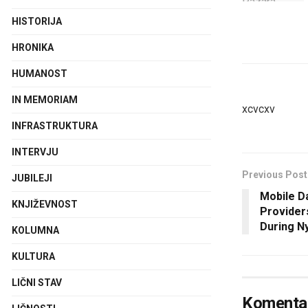
HISTORIJA
HRONIKA
HUMANOST
IN MEMORIAM
xcvcxv
INFRASTRUKTURA
INTERVJU
Previous Post
JUBILEJI
Mobile Da
KNJIŽEVNOST
Providers
During N
KOLUMNA
KULTURA
LIČNI STAV
Komentar