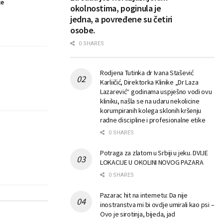
će
okolnostima, poginula je
jedna, a povređene su četiri
osobe.
0 SHARES
Rodjena Tutinka dr Ivana Stašević
Karliičić, Direktorka Klinike „Dr Laza
Lazarević“ godinama uspješno vodi ovu
kliniku, našla se na udaru nekolicine
korumpiranih kolega sklonih kršenju
radne discipline i profesionalne etike
0 SHARES
Potraga za zlatom u Srbiji u jeku. DVIJE
LOKACIJE U OKOLINI NOVOG PAZARA
0 SHARES
Pazarac hit na internetu: Da nije
inostranstva mi bi ovdje umirali kao psi –
Ovo je sirotinja, bijeda, jad