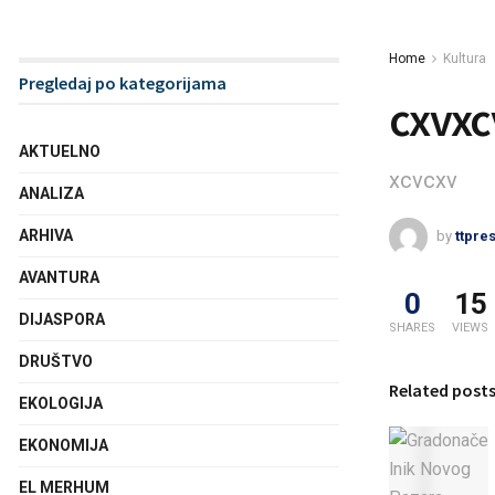
Home
Kultura
Pregledaj po kategorijama
cxvxc
AKTUELNO
xcvcxv
ANALIZA
ARHIVA
by
ttpre
AVANTURA
0
15
DIJASPORA
SHARES
VIEWS
DRUŠTVO
Related post
EKOLOGIJA
EKONOMIJA
EL MERHUM