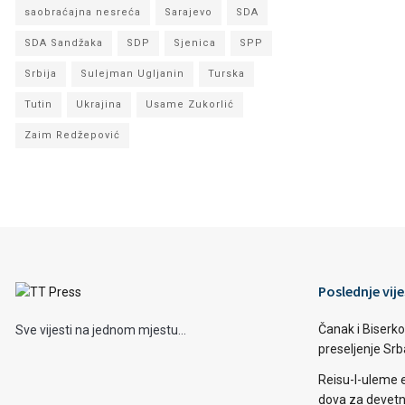
saobraćajna nesreća
Sarajevo
SDA
SDA Sandžaka
SDP
Sjenica
SPP
Srbija
Sulejman Ugljanin
Turska
Tutin
Ukrajina
Usame Zukorlić
Zaim Redžepović
Poslednje vije
Čanak i Biserko
Sve vijesti na jednom mjestu...
preseljenje Sr
Reisu-l-uleme 
dova za devetn