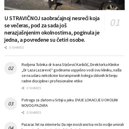
U STRAVIČNOJ saobraćajnoj nesreći koja
se večeras, pod za sada još
nerazjašnjenim okolnostima, poginula je
jedna, a povređene su četiri osobe.
0 SHARES
Rodjena Tutinka dr Ivana Stašević Karliičić, Direktorka Klinike
„Dr Laza Lazarević“ godinama uspješno vodi ovu kliniku, našla
se na udaru nekolicine korumpiranih kolega sklonih kršenju
radne discipline i profesionalne etike
0 SHARES
Potraga za zlatom u Srbiji u jeku. DVIJE LOKACIJE U OKOLINI
NOVOG PAZARA
0 SHARES
Pazarac hit na internetu: Da nije inostranstva mi bi ovdje umirali