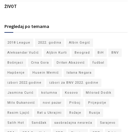
ŽIVOT
Pregledaj po temama
2018 League
2022. godina
Albin Gegić
Aleksandar Vučić
Aljbin Kurti
Beograd
BiH
BNV
Bošnjaci
Crna Gora
Dritan Abazović
fudbal
Hapšenje
Husein Memić
Istana Negara
izbori 2022.godine
izbori za BNV 2022. godine
Jasmina Curić
kolumna
Kosovo
Milorad Dodik
Milo Đukanović
novi pazar
Priboj
Prijepolje
Rasim Ljajić
Rat u Ukrajini
Rožaje
Rusija
Salih Hot
Sandžak
saobraćajna nesreća
Sarajevo