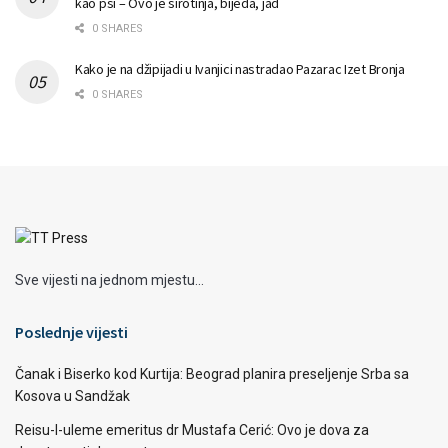
kao psi – Ovo je sirotinja, bijeda, jad
0 SHARES
Kako je na džipijadi u Ivanjici nastradao Pazarac Izet Bronja
0 SHARES
Sve vijesti na jednom mjestu...
Poslednje vijesti
Čanak i Biserko kod Kurtija: Beograd planira preseljenje Srba sa
Kosova u Sandžak
Reisu-l-uleme emeritus dr Mustafa Cerić: Ovo je dova za