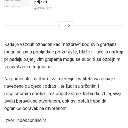
prijaviti
13/02/2023
Kada je vazduh označen kao “nezdrav” kod svih gradjana
mogu se javiti posljedice po zdravlje, blaže ili jače, a oni koji
pripadaju osjetljivim grupama mogu se suočiti sa ozbiljnim
zdravstvenim tegobama.
Na pomenutuj platformi za mjerenje kvaliteta vazduha je
navedeno da djeca i odrasli, te ljudi sa srčanim i
respiratornim oboljenjima poput astme, treba da izbjegavaju
svaki boravak na otvorenom, dok svi ostali treba da
ograniče boravak na otvorenom.
izvor: indeksonline.rs