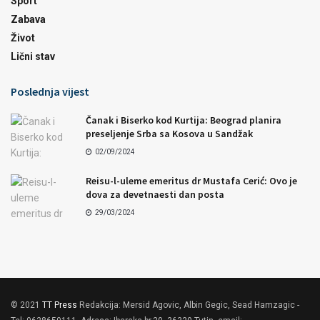
Sport
Zabava
Život
Lični stav
Poslednja vijest
Čanak i Biserko kod Kurtija: Beograd planira
preseljenje Srba sa Kosova u Sandžak
02/09/2024
Reisu-l-uleme emeritus dr Mustafa Cerić: Ovo je
dova za devetnaesti dan posta
29/03/2024
© 2021
TT Press
Redakcija: Mersid Agovic, Albin Gegic, Sead Hamzagic -