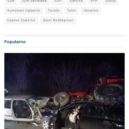
SDA
SDA Sandžaka
SDP
Sjenica
SPP
Srbija
Sulejman Ugljanin
Turska
Tutin
Ukrajina
Usame Zukorlić
Zaim Redžepović
Popularno