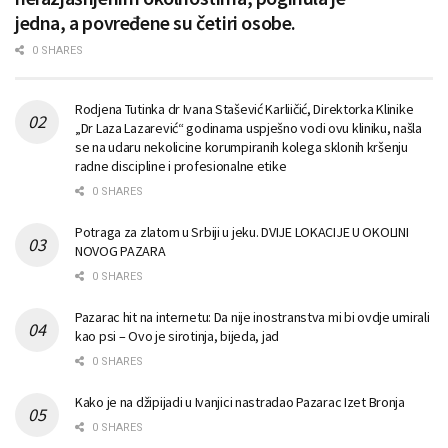
jedna, a povređene su četiri osobe.
0 SHARES
Rodjena Tutinka dr Ivana Stašević Karliičić, Direktorka Klinike
„Dr Laza Lazarević“ godinama uspješno vodi ovu kliniku, našla
se na udaru nekolicine korumpiranih kolega sklonih kršenju
radne discipline i profesionalne etike
0 SHARES
Potraga za zlatom u Srbiji u jeku. DVIJE LOKACIJE U OKOLINI
NOVOG PAZARA
0 SHARES
Pazarac hit na internetu: Da nije inostranstva mi bi ovdje umirali
kao psi – Ovo je sirotinja, bijeda, jad
0 SHARES
Kako je na džipijadi u Ivanjici nastradao Pazarac Izet Bronja
0 SHARES