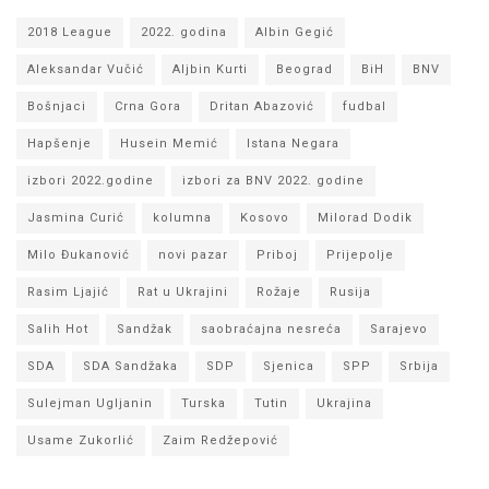
2018 League
2022. godina
Albin Gegić
Aleksandar Vučić
Aljbin Kurti
Beograd
BiH
BNV
Bošnjaci
Crna Gora
Dritan Abazović
fudbal
Hapšenje
Husein Memić
Istana Negara
izbori 2022.godine
izbori za BNV 2022. godine
Jasmina Curić
kolumna
Kosovo
Milorad Dodik
Milo Đukanović
novi pazar
Priboj
Prijepolje
Rasim Ljajić
Rat u Ukrajini
Rožaje
Rusija
Salih Hot
Sandžak
saobraćajna nesreća
Sarajevo
SDA
SDA Sandžaka
SDP
Sjenica
SPP
Srbija
Sulejman Ugljanin
Turska
Tutin
Ukrajina
Usame Zukorlić
Zaim Redžepović