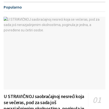
Popularno
U STRAVIČNOJ saobraćajnoj nesreći koja
se večeras, pod za sada još
nerazjašnjenim okolnostima, poginula je