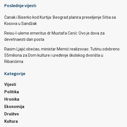
Poslednje vijesti
Čanak i Biserko kod Kurtija: Beograd planira preseljenje Srba sa
Kosova u Sandžak
Reisu-l-uleme emeritus dr Mustafa Cerić: Ovo je dova za
devetnaesti dan posta
Rasim Ljajić obećao, ministar Memić realizovao: Tutinu odobreno
55miliona za Dom kulture i uređenje školskog dvorišta u
Ribarićima
Kategorije
Vijesti
Politika
Hronika
Ekonomija
Društvo
Kultura