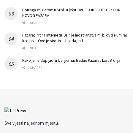
Potraga za zlatom u Srbiji u jeku. DVIJE LOKACIJE U OKOLINI
NOVOG PAZARA
0 SHARES
Pazarac hit na internetu: Da nije inostranstva mi bi ovdje umirali
kao psi – Ovo je sirotinja, bijeda, jad
0 SHARES
Kako je na džipijadi u Ivanjici nastradao Pazarac Izet Bronja
0 SHARES
Sve vijesti na jednom mjestu...