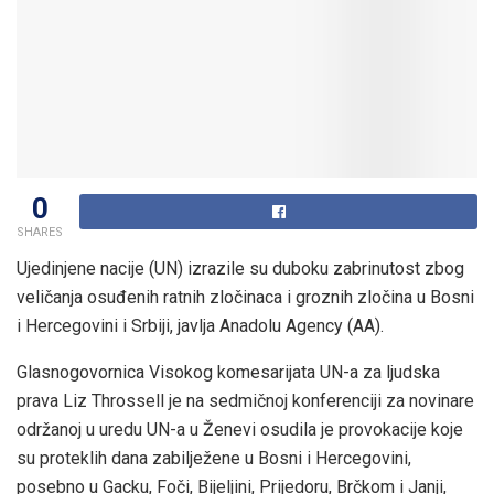
0
SHARES
Ujedinjene nacije (UN) izrazile su duboku zabrinutost zbog
veličanja osuđenih ratnih zločinaca i groznih zločina u Bosni
i Hercegovini i Srbiji, javlja Anadolu Agency (AA).
Glasnogovornica Visokog komesarijata UN-a za ljudska
prava Liz Throssell je na sedmičnoj konferenciji za novinare
održanoj u uredu UN-a u Ženevi osudila je provokacije koje
su proteklih dana zabilježene u Bosni i Hercegovini,
posebno u Gacku, Foči, Bijeljini, Prijedoru, Brčkom i Janji,