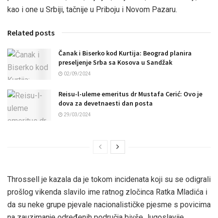
kao i one u Srbiji, tačnije u Priboju i Novom Pazaru.
Related posts
Čanak i Biserko kod Kurtija: Beograd planira
preseljenje Srba sa Kosova u Sandžak
02/09/2024
Reisu-l-uleme emeritus dr Mustafa Cerić: Ovo je
dova za devetnaesti dan posta
29/03/2024
Throssell je kazala da je tokom incidenata koji su se odigrali
prošlog vikenda slavilo ime ratnog zločinca Ratka Mladića i
da su neke grupe pjevale nacionalističke pjesme s povicima
na zauzimanje određenih područja bivše Jugoslavije.