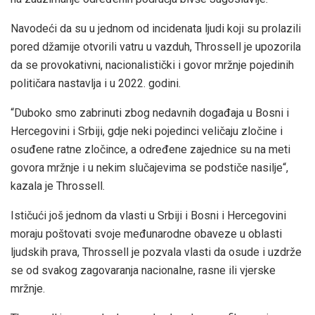
Navodeći da su u jednom od incidenata ljudi koji su prolazili
pored džamije otvorili vatru u vazduh, Throssell je upozorila
da se provokativni, nacionalistički i govor mržnje pojedinih
političara nastavlja i u 2022. godini.
“Duboko smo zabrinuti zbog nedavnih događaja u Bosni i
Hercegovini i Srbiji, gdje neki pojedinci veličaju zločine i
osuđene ratne zločince, a određene zajednice su na meti
govora mržnje i u nekim slučajevima se podstiče nasilje“,
kazala je Throssell.
Ističući još jednom da vlasti u Srbiji i Bosni i Hercegovini
moraju poštovati svoje međunarodne obaveze u oblasti
ljudskih prava, Throssell je pozvala vlasti da osude i uzdrže
se od svakog zagovaranja nacionalne, rasne ili vjerske
mržnje.