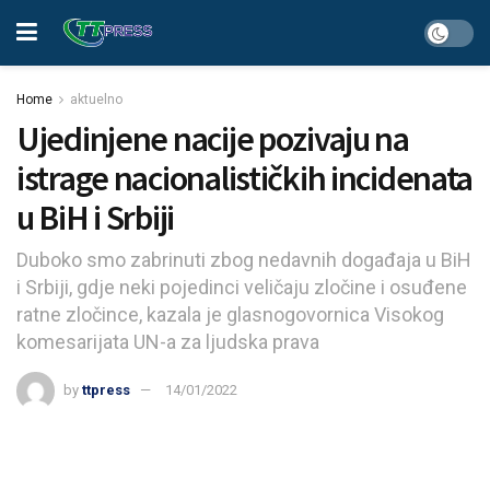
Home
aktuelno
Ujedinjene nacije pozivaju na
istrage nacionalističkih incidenata
u BiH i Srbiji
Duboko smo zabrinuti zbog nedavnih događaja u BiH
i Srbiji, gdje neki pojedinci veličaju zločine i osuđene
ratne zločince, kazala je glasnogovornica Visokog
komesarijata UN-a za ljudska prava
by
ttpress
14/01/2022