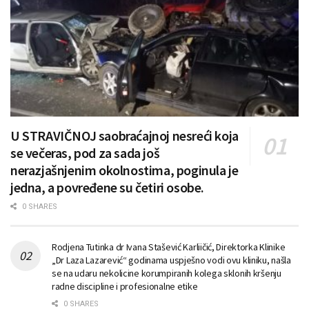
U STRAVIČNOJ saobraćajnoj nesreći koja
se večeras, pod za sada još
nerazjašnjenim okolnostima, poginula je
jedna, a povređene su četiri osobe.
0 SHARES
Rodjena Tutinka dr Ivana Stašević Karliičić, Direktorka Klinike
„Dr Laza Lazarević“ godinama uspješno vodi ovu kliniku, našla
se na udaru nekolicine korumpiranih kolega sklonih kršenju
radne discipline i profesionalne etike
0 SHARES