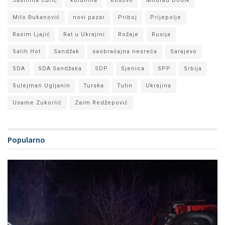
Jasmina Curić
kolumna
Kosovo
Milorad Dodik
Milo Đukanović
novi pazar
Priboj
Prijepolje
Rasim Ljajić
Rat u Ukrajini
Rožaje
Rusija
Salih Hot
Sandžak
saobraćajna nesreća
Sarajevo
SDA
SDA Sandžaka
SDP
Sjenica
SPP
Srbija
Sulejman Ugljanin
Turska
Tutin
Ukrajina
Usame Zukorlić
Zaim Redžepović
Popularno