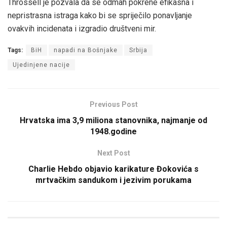
Throssell je pozvala da se odmah pokrene efikasna i
nepristrasna istraga kako bi se spriječilo ponavljanje
ovakvih incidenata i izgradio društveni mir.
Tags:
BiH
napadi na Bošnjake
Srbija
Ujedinjene nacije
Previous Post
Hrvatska ima 3,9 miliona stanovnika, najmanje od
1948.godine
Next Post
Charlie Hebdo objavio karikature Đokovića s
mrtvačkim sandukom i jezivim porukama