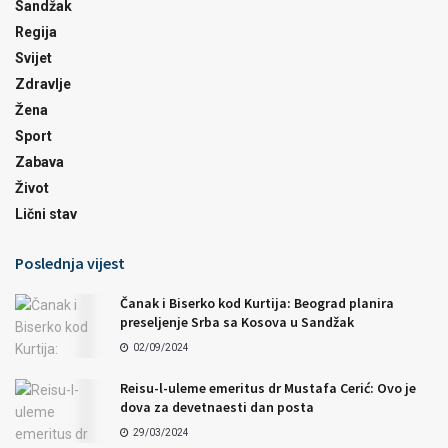
Sandžak
Regija
Svijet
Zdravlje
Žena
Sport
Zabava
Život
Lični stav
Poslednja vijest
Čanak i Biserko kod Kurtija: Beograd planira
preseljenje Srba sa Kosova u Sandžak
02/09/2024
Reisu-l-uleme emeritus dr Mustafa Cerić: Ovo je
dova za devetnaesti dan posta
29/03/2024