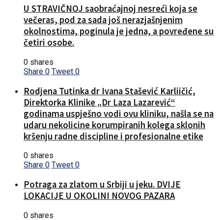
U STRAVIČNOJ saobraćajnoj nesreći koja se
večeras, pod za sada još nerazjašnjenim
okolnostima, poginula je jedna, a povređene su
četiri osobe.
0 shares
Share
0
Tweet
0
Rodjena Tutinka dr Ivana Stašević Karliičić,
Direktorka Klinike „Dr Laza Lazarević“
godinama uspješno vodi ovu kliniku, našla se na
udaru nekolicine korumpiranih kolega sklonih
kršenju radne discipline i profesionalne etike
0 shares
Share
0
Tweet
0
Potraga za zlatom u Srbiji u jeku. DVIJE
LOKACIJE U OKOLINI NOVOG PAZARA
0 shares