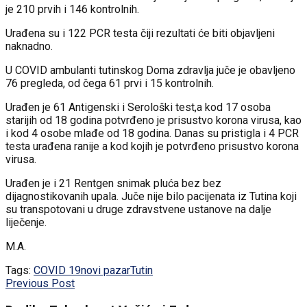
je 210 prvih i 146 kontrolnih.
Urađena su i 122 PCR testa čiji rezultati će biti objavljeni
naknadno.
U COVID ambulanti tutinskog Doma zdravlja juče je obavljeno
76 pregleda, od čega 61 prvi i 15 kontrolnih.
Urađen je 61 Antigenski i Serološki test,a kod 17 osoba
starijih od 18 godina potvrđeno je prisustvo korona virusa, kao
i kod 4 osobe mlađe od 18 godina. Danas su pristigla i 4 PCR
testa urađena ranije a kod kojih je potvrđeno prisustvo korona
virusa.
Urađen je i 21 Rentgen snimak pluća bez bez
dijagnostikovanih upala. Juče nije bilo pacijenata iz Tutina koji
su transpotovani u druge zdravstvene ustanove na dalje
liječenje.
M.A.
Tags:
COVID 19
novi pazar
Tutin
Previous Post