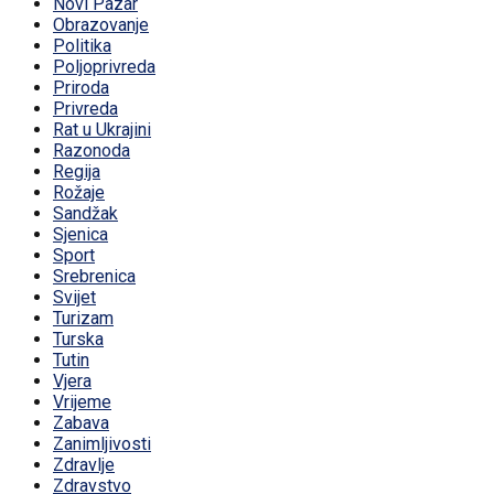
Novi Pazar
Obrazovanje
Politika
Poljoprivreda
Priroda
Privreda
Rat u Ukrajini
Razonoda
Regija
Rožaje
Sandžak
Sjenica
Sport
Srebrenica
Svijet
Turizam
Turska
Tutin
Vjera
Vrijeme
Zabava
Zanimljivosti
Zdravlje
Zdravstvo