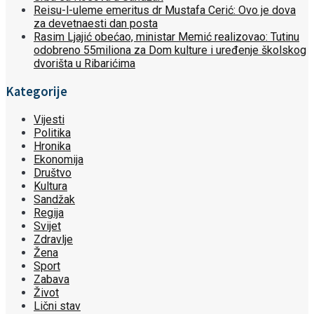
Reisu-l-uleme emeritus dr Mustafa Cerić: Ovo je dova
za devetnaesti dan posta
Rasim Ljajić obećao, ministar Memić realizovao: Tutinu
odobreno 55miliona za Dom kulture i uređenje školskog
dvorišta u Ribarićima
Kategorije
Vijesti
Politika
Hronika
Ekonomija
Društvo
Kultura
Sandžak
Regija
Svijet
Zdravlje
Žena
Sport
Zabava
Život
Lični stav