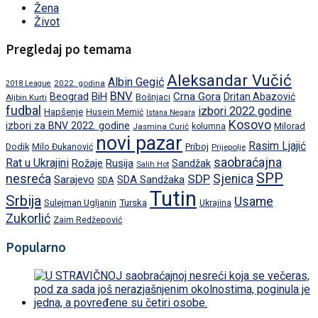
Žena
Život
Pregledaj po temama
Aleksandar Vučić
Albin Gegić
2022. godina
2018 League
BNV
BiH
Crna Gora
Beograd
Dritan Abazović
Aljbin Kurti
Bošnjaci
fudbal
izbori 2022.godine
Hapšenje
Husein Memić
Istana Negara
Kosovo
izbori za BNV 2022. godine
Milorad
Jasmina Curić
kolumna
novi pazar
Rasim Ljajić
Dodik
Priboj
Milo Đukanović
Prijepolje
saobraćajna
Rat u Ukrajini
Rožaje
Rusija
Sandžak
Salih Hot
SPP
nesreća
SDP
Sjenica
Sarajevo
SDA Sandžaka
SDA
Tutin
Srbija
Usame
Turska
Sulejman Ugljanin
Ukrajina
Zukorlić
Zaim Redžepović
Popularno