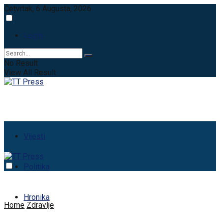
Četvrtak, 6 Augusta, 2026
Login
No Result
View All Result
Vijesti
Politika
Hronika
Home
Zdravlje