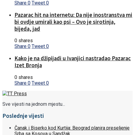
Share
0
Tweet
0
Pazarac hit na internetu: Da nije inostranstva mi
bi ovdje umirali kao psi – Ovo je sirotinja,
bijeda, jad
0 shares
Share
0
Tweet
0
Kako je na džipijadi u Ivanjici nastradao Pazarac
Izet Bronja
0 shares
Share
0
Tweet
0
Sve vijesti na jednom mjestu...
Poslednje vijesti
Čanak i Biserko kod Kurtija: Beograd planira preseljenje
Srba sa Kosova u Sandžak