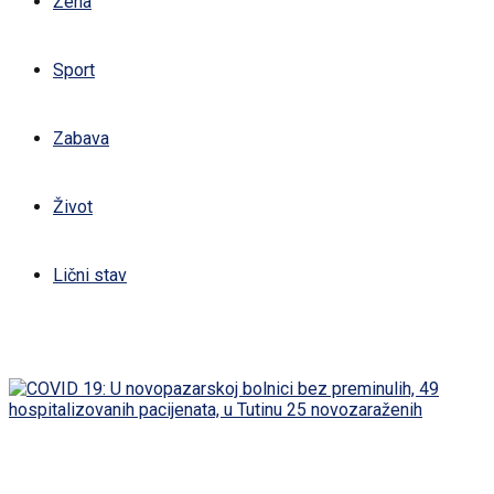
Žena
Sport
Zabava
Život
Lični stav