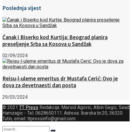
Poslednja vijest
Čanak i Biserko kod Kurtija: Beograd planira
preseljenje Srba sa Kosova u Sandžak
02/09/2024
Reisu-l-uleme emeritus dr Mustafa Cerić: Ovo je
dova za devetnaesti dan posta
29/03/2024
© 2021
TT Press
Redakcija: Mersid Agovic, Albin Gegic, Sead
Hamzagic - Tel: 0628650111. Adresa: Ibarska br.20, 36320
Tutin, email: ttpressinfo@gmail.com
.