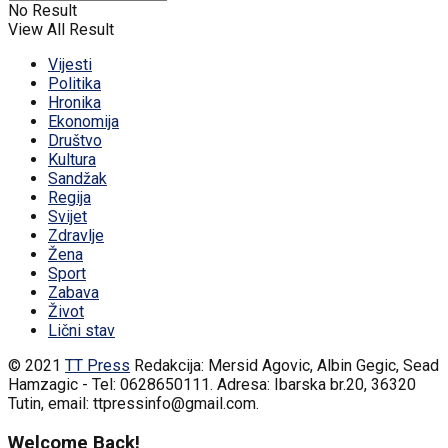
No Result
View All Result
Vijesti
Politika
Hronika
Ekonomija
Društvo
Kultura
Sandžak
Regija
Svijet
Zdravlje
Žena
Sport
Zabava
Život
Lični stav
© 2021
TT Press
Redakcija: Mersid Agovic, Albin Gegic, Sead
Hamzagic - Tel: 0628650111. Adresa: Ibarska br.20, 36320
Tutin, email: ttpressinfo@gmail.com
.
Welcome Back!