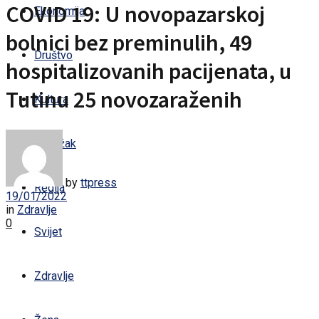
COVID 19: U novopazarskoj
Ekonomija
bolnici bez preminulih, 49
Društvo
hospitalizovanih pacijenata, u
Tutinu 25 novozaraženih
Kultura
Sandžak
by
ttpress
Regija
19/01/2022
in
Zdravlje
0
Svijet
Zdravlje