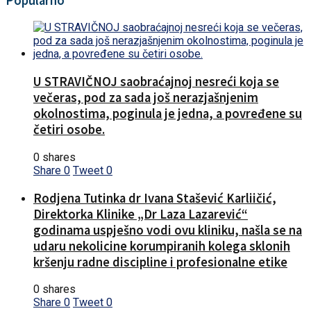
Popularno
U STRAVIČNOJ saobraćajnoj nesreći koja se
večeras, pod za sada još nerazjašnjenim
okolnostima, poginula je jedna, a povređene su
četiri osobe.
0 shares
Share
0
Tweet
0
Rodjena Tutinka dr Ivana Stašević Karliičić,
Direktorka Klinike „Dr Laza Lazarević“
godinama uspješno vodi ovu kliniku, našla se na
udaru nekolicine korumpiranih kolega sklonih
kršenju radne discipline i profesionalne etike
0 shares
Share
0
Tweet
0