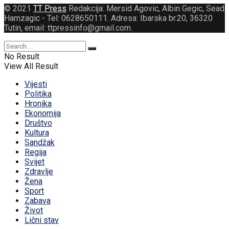
© 2021
TT Press
Redakcija: Mersid Agovic, Albin Gegic, Sead
Hamzagic - Tel: 0628650111. Adresa: Ibarska br.20, 36320
Tutin, email: ttpressinfo@gmail.com
.
No Result
View All Result
Vijesti
Politika
Hronika
Ekonomija
Društvo
Kultura
Sandžak
Regija
Svijet
Zdravlje
Žena
Sport
Zabava
Život
Lični stav