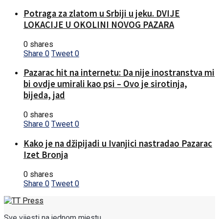
Potraga za zlatom u Srbiji u jeku. DVIJE
LOKACIJE U OKOLINI NOVOG PAZARA
0 shares
Share
0
Tweet
0
Pazarac hit na internetu: Da nije inostranstva mi
bi ovdje umirali kao psi – Ovo je sirotinja,
bijeda, jad
0 shares
Share
0
Tweet
0
Kako je na džipijadi u Ivanjici nastradao Pazarac
Izet Bronja
0 shares
Share
0
Tweet
0
Sve vijesti na jednom mjestu...