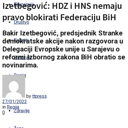
Izetbegović: HDZ i HNS nemaju
Ekonomija
pravo blokirati Federaciju BiH
Društvo
Bakir Izetbegović, predsjednik Stranke
demokratske akcije nakon razgovora u
Kultura
Delegaciji Evropske unije u Sarajevu o
reformi Izbornog zakona BiH obratio se
Sandžak
novinarima.
Regija
Svijet
by
ttpress
27/01/2022
in
Regija
Zdravlje
0