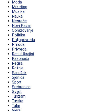
Moda
Mrketing
Muzika
Nauka
Nesreće
Novi Pazar
Obrazovanje
Politika
Poljoprivreda
Priroda
Privreda
Rat u Ukrajini
Razonoda
Regija
Rožaje
Sandžak
Sjenica
Sport
Srebrenica
Svijet
Turizam
Turska
Tutin
Vjera