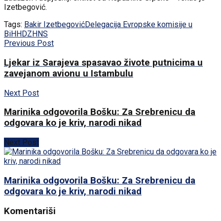
Izetbegović.
Tags:
Bakir Izetbegović
Delegacija Evropske komisije u
BiH
HDZ
HNS
Previous Post
Ljekar iz Sarajeva spasavao živote putnicima u
zavejanom avionu u Istambulu
Next Post
Marinika odgovorila Bošku: Za Srebrenicu da
odgovara ko je kriv, narodi nikad
Next Post
Marinika odgovorila Bošku: Za Srebrenicu da
odgovara ko je kriv, narodi nikad
Komentariši