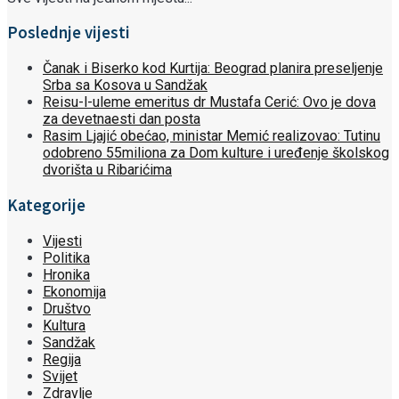
Poslednje vijesti
Čanak i Biserko kod Kurtija: Beograd planira preseljenje
Srba sa Kosova u Sandžak
Reisu-l-uleme emeritus dr Mustafa Cerić: Ovo je dova
za devetnaesti dan posta
Rasim Ljajić obećao, ministar Memić realizovao: Tutinu
odobreno 55miliona za Dom kulture i uređenje školskog
dvorišta u Ribarićima
Kategorije
Vijesti
Politika
Hronika
Ekonomija
Društvo
Kultura
Sandžak
Regija
Svijet
Zdravlje