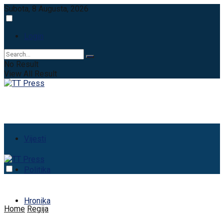
Subota, 8 Augusta, 2026
Login
No Result
View All Result
Vijesti
Politika
Hronika
Home
Regija