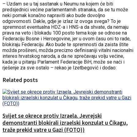
– Uzdam se u taj sastanak u Neumu na kojem će biti
predsjednici većine parlamentarnih stranaka, da se tu može
neki pomak konačno napraviti ako bude dovoljno
odgovornosti. Dakle, gdje je izlaz iz ovoga svega? To je
spremnost eventualna HDZ-a i HNS-a da shvate, da nemaju
prava na veto i blokadu 100 posto tema koje se odnose na
Federaciju Bosne i Hercegovine, jer u ovom času oni to rade,
blokiraju Federaciju. Ako bude te spremnosti da zaista štite
možda prošireni, možda precizno definisaniji vitalni nacionalni
interes hrvatskog naroda, a da ne sprečavaju volju većine,
kada je u pitanju Parlament Federacije BiH, može se naći i
rješenje za sve ostalo – rekao je Izetbegović i dodao:
Related posts
Svijet se okrece protiv Izraela. Jevrejski
demonstranti blokirali izraelski konzulat u Čikagu,
traže prekid vatre u Gazi (FOTO))