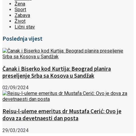
Žena
Sport
Zabava
Život
Lični stav
Poslednja vijest
Čanak i Biserko kod Kurtija: Beograd planira
preseljenje Srba sa Kosova u Sandžak
02/09/2024
Reisu-l-uleme emeritus dr Mustafa Cerić: Ovo je
dova za devetnaesti dan posta
29/03/2024