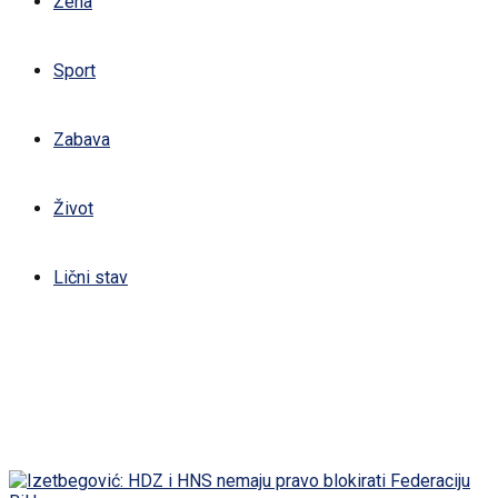
Žena
Sport
Zabava
Život
Lični stav