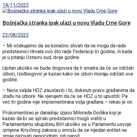
14/11/2023
Bošnjačka stranka ipak ulazi u novu Vladu Crne Gore
23/08/2023
– Mi očekujemo da se konačno shvati da ne mogu da rade
predstavnici Hrvata ovo što rade Federaciji tri godine, ili kada
je u pitanju Ustavni sud, dvije godine.
Upitan ukoliko ne bude dogovora da li smatra da će se održati
izbori, Izetbegović je kazao kako se izbori moraju održati ove
godine.
– Neće valjda HDZ zaustaviti i to, dokinuti pravo građanima da
izađu na izbore. Ne vjerujem da će se HDZ u to upustiti. Pa
već tri godine nije implementirana volja građana – rekao je on.
Prokomentirao je današnju izjavu Milorada Dodika koji je
kazao da bi se sprski predstavnici mogli vratiti u
Parlamentarnu skupštinu BiH ukoliko se u Parlamentu usvoje
izmjene Krivičnog zakona u smislu da se nijedan entitet ne
smije nazivati genocidnim, niti narod.