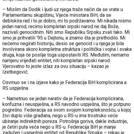
– Mislim da Dodik i ljudi uz njega traže način da se vrate u
Parlamentarnu skupštinu, Vijeće ministara BiH, da se
deblokira rad i to je dobro, mi to podržavamo. Mi nikada nismo
jedan narod, recimo kompletan srpski narod ne daj Bože,
nazivali genocidnim. Niti smo Republiku Srpsku zvali tako. Mi
smo je prihvatili ‘95 u Dejtonu, a znamo šta je prethodilo. Mi
nećemo negirati historiju, desio se genocid i u njega je bila
involvirana skoro kompletna struktura i politička i vojna i svaka
druga, koja će poslije toga uspostaviti RS. Međutim, nemamo
namjeru vrijeđati entitet, niti kompletan srpski narod.
Vjerovatno to jeste izlaz za ovu situaciju – kazao je
Izetbegović.
Osvrnuo se i na izjave kako je Federacija BiH komplicirana a
RS uspješna.
– Nametnuo se jedan narativ da je Federacija komplicirana,
konfuzna i neuspješna, a RS navodno uspješna, što je potpuno
pogrešno. Federacija sa svom svojom kompleksnošću, u kojoj
živi duplo više građana, nego u RS-u ima trostruko veće
ubiranje indirektnih poreza. Potrošnja goriva, dakle industrije,
je četiri puta veća nego u RS-u. Federacija BiH je manje
zadužen i uspješniji entitet od Republike Srpske – rekao je