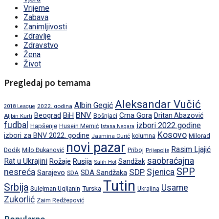
Vrijeme
Zabava
Zanimljivosti
Zdravlje
Zdravstvo
Žena
Život
Pregledaj po temama
Aleksandar Vučić
Albin Gegić
2022. godina
2018 League
BNV
BiH
Crna Gora
Beograd
Dritan Abazović
Aljbin Kurti
Bošnjaci
fudbal
izbori 2022.godine
Hapšenje
Husein Memić
Istana Negara
Kosovo
izbori za BNV 2022. godine
Milorad
Jasmina Curić
kolumna
novi pazar
Rasim Ljajić
Dodik
Priboj
Milo Đukanović
Prijepolje
saobraćajna
Rat u Ukrajini
Rožaje
Rusija
Sandžak
Salih Hot
SPP
nesreća
SDP
Sjenica
Sarajevo
SDA Sandžaka
SDA
Tutin
Srbija
Usame
Turska
Sulejman Ugljanin
Ukrajina
Zukorlić
Zaim Redžepović