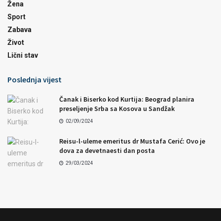
Žena
Sport
Zabava
Život
Lični stav
Poslednja vijest
Čanak i Biserko kod Kurtija: Beograd planira
preseljenje Srba sa Kosova u Sandžak
02/09/2024
Reisu-l-uleme emeritus dr Mustafa Cerić: Ovo je
dova za devetnaesti dan posta
29/03/2024