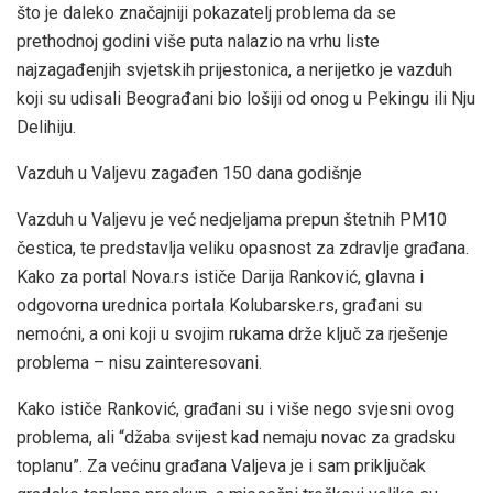
što je daleko značajniji pokazatelj problema da se
prethodnoj godini više puta nalazio na vrhu liste
najzagađenjih svjetskih prijestonica, a nerijetko je vazduh
koji su udisali Beograđani bio lošiji od onog u Pekingu ili Nju
Delihiju.
Vazduh u Valjevu zagađen 150 dana godišnje
Vazduh u Valjevu je već nedjeljama prepun štetnih PM10
čestica, te predstavlja veliku opasnost za zdravlje građana.
Kako za portal Nova.rs ističe Darija Ranković, glavna i
odgovorna urednica portala Kolubarske.rs, građani su
nemoćni, a oni koji u svojim rukama drže ključ za rješenje
problema – nisu zainteresovani.
Kako ističe Ranković, građani su i više nego svjesni ovog
problema, ali “džaba svijest kad nemaju novac za gradsku
toplanu”. Za većinu građana Valjeva je i sam priključak