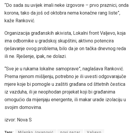
“Do sada su uvijek imali neke izgovore – prvo praznici, onda
korona, tako da još od oktobra nema konačne rang liste”,
kaže Ranković.
Organizacija građanskih akivista, Lokalni front Valjevo, koja
ima odbornike u gradskoj skupštini, aktivno potencira
rješavanje ovog problema, bilo da je on tačka dnevnog reda
ili ne. Rješenje, ipak, ne dolazi.
“Sve je u rukama lokalne samoprave”, naglašava Ranković.
Prema njenom mišljenju, potrebno je ili uvesti odgovarajuče
mjere koje bi pomogle u zaštiti građana od šttetnih čestica
iz vazduha, ili je neophodan projekat koji bi građanima
omogućio da mijenjaju energente, ili makar urade izolaciju u
svojim domovima.
izvor: Nova S
Tags:
Milenko Jovanović
novi pazar
Valjevo