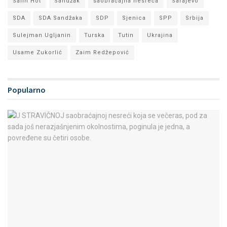
Salih Hot
Sandžak
saobraćajna nesreća
Sarajevo
SDA
SDA Sandžaka
SDP
Sjenica
SPP
Srbija
Sulejman Ugljanin
Turska
Tutin
Ukrajina
Usame Zukorlić
Zaim Redžepović
Popularno