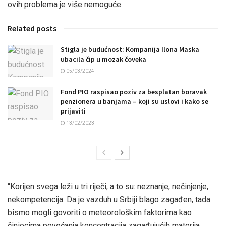
ovih problema je više nemoguće.
Related posts
Stigla je budućnost: Kompanija Ilona Maska
ubacila čip u mozak čoveka
05/03/2024
Fond PIO raspisao poziv za besplatan boravak
penzionera u banjama – koji su uslovi i kako se
prijaviti
13/02/2023
“Korijen svega leži u tri riječi, a to su: neznanje, nečinjenje,
nekompetencija. Da je vazduh u Srbiji blago zagađen, tada
bismo mogli govoriti o meteorološkim faktorima kao
činiocima povećanja koncentracija zagađujućih materija,