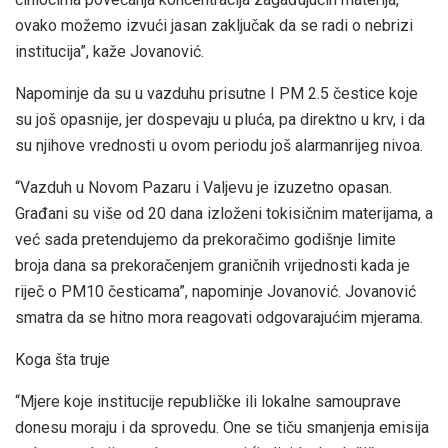
ovako možemo izvući jasan zaključak da se radi o nebrizi
institucija”, kaže Jovanović.
Napominje da su u vazduhu prisutne I PM 2.5 čestice koje
su još opasnije, jer dospevaju u pluća, pa direktno u krv, i da
su njihove vrednosti u ovom periodu još alarmanrijeg nivoa.
“Vazduh u Novom Pazaru i Valjevu je izuzetno opasan.
Građani su više od 20 dana izloženi tokisičnim materijama, a
već sada pretendujemo da prekoračimo godišnje limite
broja dana sa prekoračenjem graničnih vrijednosti kada je
riječ o PM10 česticama”, napominje Jovanović. Jovanović
smatra da se hitno mora reagovati odgovarajućim mjerama.
Koga šta truje
“Mjere koje institucije republičke ili lokalne samouprave
donesu moraju i da sprovedu. One se tiču smanjenja emisija