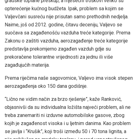
gradske toplane preskup, a mjesečni troškovi veliko su
opterećenje kućnog budžeta. Ipak, problem sa kojim se
Valjevčani susreću nije prisutan samo prethodnih nedjelja.
Naime, još od 2012. godine, čitavu deceniju, Valjevo se
suočava sa zagađenošću vazduha treće kategorije. Prema
Zakonu o zaštiti vazduha, aerozagađenje treće kategorije
predstavlja prekomjerno zagađen vazduh gdje su
prekoračene tolerantne vrijednosti za jednu ili više
zagađujućih materija.
Prema riječima naše sagovornice, Valjevo ima visok stepen
aerozagađenja oko 150 dana godišnje.
“Lično ne vidim način za brzo rješenje”, kaže Ranković,
objasnivši da su individualna ložišta najveći problem, ali ne
treba zanemariti ni izduvne automobilske gasove, zbog
kojih je zagađenost visoka i u ljetnim danima. Kao problem
se javlja i “Krušik”, koji troši između 50 i 70 tona lignita, a