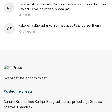
Pazarac hit na internetu: Da nije inostranstva mi bi ovdje umirali
kao psi – Ovo je sirotinja, bijeda, jad
0 SHARES
Kako je na džipijadi u Ivanjici nastradao Pazarac Izet Bronja
0 SHARES
Sve vijesti na jednom mjestu...
Poslednje vijesti
Čanak i Biserko kod Kurtija: Beograd planira preseljenje Srba sa
Kosova u Sandžak