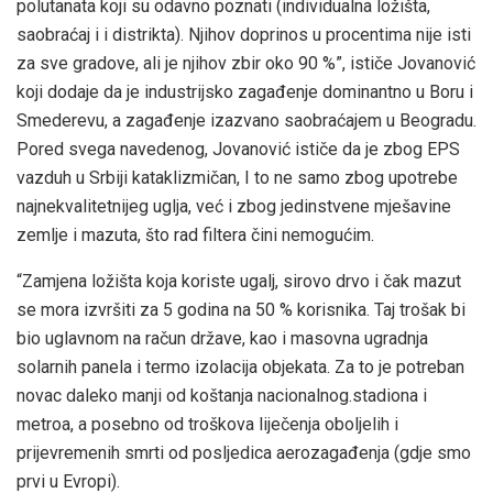
polutanata koji su odavno poznati (individualna ložišta,
saobraćaj i i distrikta). Njihov doprinos u procentima nije isti
za sve gradove, ali je njihov zbir oko 90 %”, ističe Jovanović
koji dodaje da je industrijsko zagađenje dominantno u Boru i
Smederevu, a zagađenje izazvano saobraćajem u Beogradu.
Pored svega navedenog, Jovanović ističe da je zbog EPS
vazduh u Srbiji kataklizmičan, I to ne samo zbog upotrebe
najnekvalitetnijeg uglja, već i zbog jedinstvene mješavine
zemlje i mazuta, što rad filtera čini nemogućim.
“Zamjena ložišta koja koriste ugalj, sirovo drvo i čak mazut
se mora izvršiti za 5 godina na 50 % korisnika. Taj trošak bi
bio uglavnom na račun države, kao i masovna ugradnja
solarnih panela i termo izolacija objekata. Za to je potreban
novac daleko manji od koštanja nacionalnog.stadiona i
metroa, a posebno od troškova liječenja oboljelih i
prijevremenih smrti od posljedica aerozagađenja (gdje smo
prvi u Evropi).