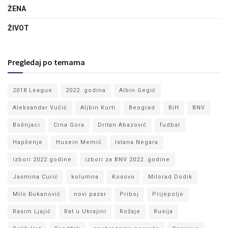
ŽENA
ŽIVOT
Pregledaj po temama
2018 League
2022. godina
Albin Gegić
Aleksandar Vučić
Aljbin Kurti
Beograd
BiH
BNV
Bošnjaci
Crna Gora
Dritan Abazović
fudbal
Hapšenje
Husein Memić
Istana Negara
izbori 2022.godine
izbori za BNV 2022. godine
Jasmina Curić
kolumna
Kosovo
Milorad Dodik
Milo Đukanović
novi pazar
Priboj
Prijepolje
Rasim Ljajić
Rat u Ukrajini
Rožaje
Rusija