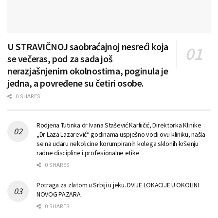
U STRAVIČNOJ saobraćajnoj nesreći koja
se večeras, pod za sada još
nerazjašnjenim okolnostima, poginula je
jedna, a povređene su četiri osobe.
0 SHARES
Rodjena Tutinka dr Ivana Stašević Karliičić, Direktorka Klinike
„Dr Laza Lazarević“ godinama uspješno vodi ovu kliniku, našla
se na udaru nekolicine korumpiranih kolega sklonih kršenju
radne discipline i profesionalne etike
0 SHARES
Potraga za zlatom u Srbiji u jeku. DVIJE LOKACIJE U OKOLINI
NOVOG PAZARA
0 SHARES