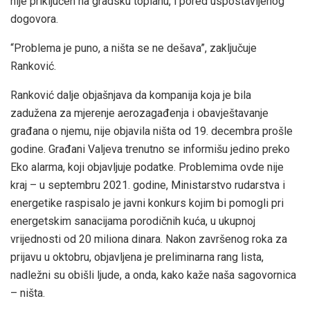
nije priključen na gradsku toplanu, i pored uspostavljenog
dogovora.
“Problema je puno, a ništa se ne dešava”, zaključuje
Ranković.
Ranković dalje objašnjava da kompanija koja je bila
zadužena za mjerenje aerozagađenja i obavještavanje
građana o njemu, nije objavila ništa od 19. decembra prošle
godine. Građani Valjeva trenutno se informišu jedino preko
Eko alarma, koji objavljuje podatke. Problemima ovde nije
kraj – u septembru 2021. godine, Ministarstvo rudarstva i
energetike raspisalo je javni konkurs kojim bi pomogli pri
energetskim sanacijama porodičnih kuća, u ukupnoj
vrijednosti od 20 miliona dinara. Nakon završenog roka za
prijavu u oktobru, objavljena je preliminarna rang lista,
nadležni su obišli ljude, a onda, kako kaže naša sagovornica
– ništa.