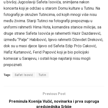
u bivšoj Jugoslaviji Safeta Isovića, snimljena nakon
koncerta koji je održao u starom Domu kulture u Tutinu. Na
fotografiji je okružen Tutincima, od kojih mnogi više nisu
među živima. Stariji Tutinci na fotografiji prepoznaju u
uniformi rahmetli Hima Hota, komandira stanice milicije, sa
druge strane Safeta Isovića je rahemetli Hazir Dazdarević,
između “Palje” Habibović, lijevo rahmetli Dževdet Dreković,
dok su u masi djece lijevo od Safeta Edip Prćo Caković,
Hafiz Kurtanović, Ferid Papović koji je bio policijski
komesar u Sarajevu, i ostali koje najstariji nisu mogli
prepoznati.
Tags:
Safet Isović
Tutin
Previous Post
Preminula Ksenija Vučić, novinarka i prva supruga
predsjednika Srbije