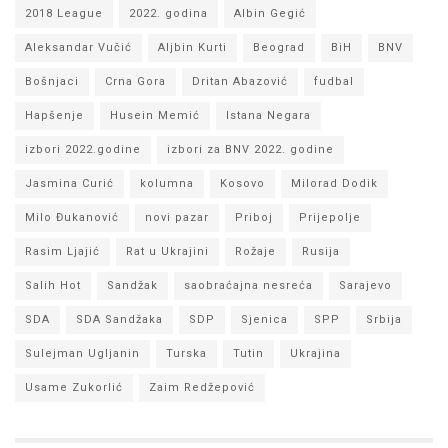
2018 League
2022. godina
Albin Gegić
Aleksandar Vučić
Aljbin Kurti
Beograd
BiH
BNV
Bošnjaci
Crna Gora
Dritan Abazović
fudbal
Hapšenje
Husein Memić
Istana Negara
izbori 2022.godine
izbori za BNV 2022. godine
Jasmina Curić
kolumna
Kosovo
Milorad Dodik
Milo Đukanović
novi pazar
Priboj
Prijepolje
Rasim Ljajić
Rat u Ukrajini
Rožaje
Rusija
Salih Hot
Sandžak
saobraćajna nesreća
Sarajevo
SDA
SDA Sandžaka
SDP
Sjenica
SPP
Srbija
Sulejman Ugljanin
Turska
Tutin
Ukrajina
Usame Zukorlić
Zaim Redžepović