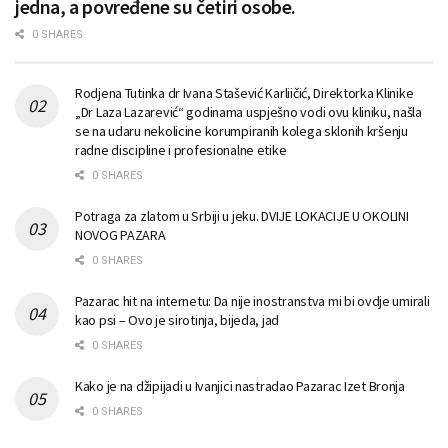
jedna, a povređene su četiri osobe.
0 SHARES
Rodjena Tutinka dr Ivana Stašević Karliičić, Direktorka Klinike
„Dr Laza Lazarević“ godinama uspješno vodi ovu kliniku, našla
se na udaru nekolicine korumpiranih kolega sklonih kršenju
radne discipline i profesionalne etike
0 SHARES
Potraga za zlatom u Srbiji u jeku. DVIJE LOKACIJE U OKOLINI
NOVOG PAZARA
0 SHARES
Pazarac hit na internetu: Da nije inostranstva mi bi ovdje umirali
kao psi – Ovo je sirotinja, bijeda, jad
0 SHARES
Kako je na džipijadi u Ivanjici nastradao Pazarac Izet Bronja
0 SHARES