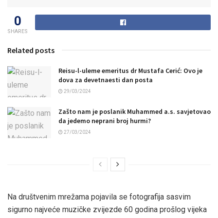
0
SHARES
Related posts
Reisu-l-uleme emeritus dr Mustafa Cerić: Ovo je
dova za devetnaesti dan posta
29/03/2024
Zašto nam je poslanik Muhammed a.s. savjetovao
da jedemo neprani broj hurmi?
27/03/2024
Na društvenim mrežama pojavila se fotografija sasvim
sigurno najveće muzičke zvijezde 60 godina prošlog vijeka