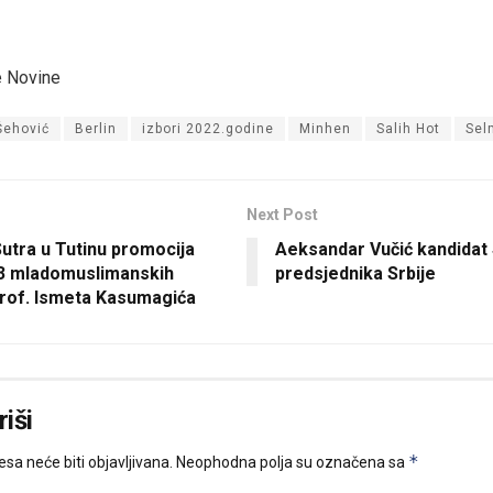
e Novine
Šehović
Berlin
izbori 2022.godine
Minhen
Salih Hot
Sel
Next Post
utra u Tutinu promocija
Aeksandar Vučić kandidat
13 mladomuslimanskih
predsjednika Srbije
prof. Ismeta Kasumagića
iši
*
sa neće biti objavljivana.
Neophodna polja su označena sa