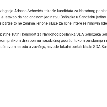
izlaganje Adnana Šehovića, takođe kandidata za Narodnog posla
 je istakao da nacionalnom jedinstvu Bošnjaka u Sandžaku jedino 
e partije to ne zanima, jer one služe za lične interese njihovih lide
pštine Tutin i kandidat za Narodnog poslanika SDA Sandžaka Sal
vom prilikom dijaspori na nesebičnoj podršci tokom pandemije i
ći svom narodu u zavičaju, navode lokalni portali bliski SDA Sa