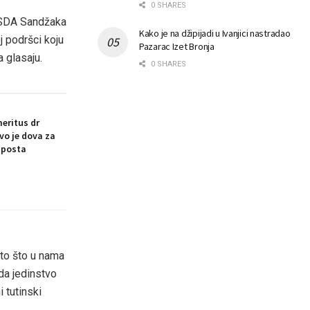
0 SHARES
a SDA Sandžaka
Kako je na džipijadi u Ivanjici nastradao
j podršci koju
Pazarac Izet Bronja
a glasaju.
0 SHARES
eritus dr
vo je dova za
 posta
l to što u nama
da jedinstvo
 tutinski