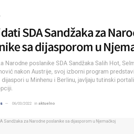
o
dati SDA Sandžaka za Nar
nike sa dijasporom u Njem
za Narodne poslanike SDA Sandžaka Salih Hot, Sel
ović nakon Austrije, svoj izborni program predstavil
dijaspori u Minhenu i Berlinu, javljaju tutinski portali
pciji.
ss
06/03/2022
in
aktuelno