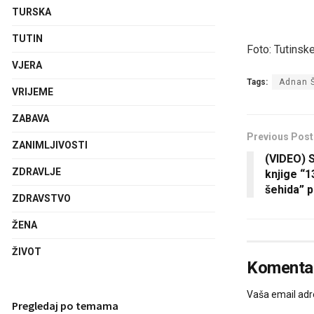
TURSKA
TUTIN
Foto: Tutinsk
VJERA
Tags:
Adnan 
VRIJEME
ZABAVA
Previous Post
ZANIMLJIVOSTI
(VIDEO) S
ZDRAVLJE
knjige “
šehida” 
ZDRAVSTVO
ŽENA
ŽIVOT
Komentar
Vaša email adre
Pregledaj po temama