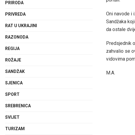
PRIRODA
Oni navode i 
PRIVREDA
Sandžaka koji
RAT U UKRAJINI
da ostale dvij
RAZONODA
Predsjednik o
REGIJA
zahvalio se o
vidovima pomo
ROŽAJE
SANDŽAK
M.A.
SJENICA
SPORT
SREBRENICA
SVIJET
TURIZAM