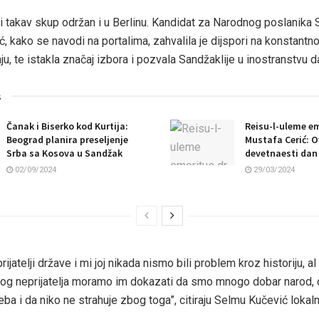
ti takav skup održan i u Berlinu. Kandidat za Narodnog poslanik
 kako se navodi na portalima, zahvalila je dijspori na konstantno
ju, te istakla značaj izbora i pozvala Sandžaklije u inostranstvu d
s
Čanak i Biserko kod Kurtija:
Reisu-l-uleme em
Beograd planira preseljenje
Mustafa Cerić: O
Srba sa Kosova u Sandžak
devetnaesti dan
02/09/2024
29/03/2024
ijatelji države i mi joj nikada nismo bili problem kroz historiju, a
nog neprijatelja moramo im dokazati da smo mnogo dobar narod, 
ba i da niko ne strahuje zbog toga”, citiraju Selmu Kučević lokalni