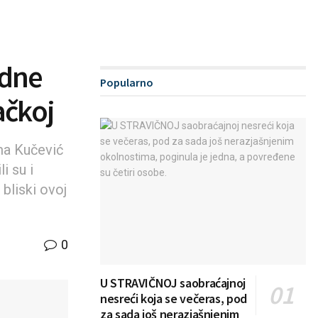
odne
Popularno
ačkoj
ma Kučević
i su i
 bliski ovoj
0
U STRAVIČNOJ saobraćajnoj
nesreći koja se večeras, pod
za sada još nerazjašnjenim