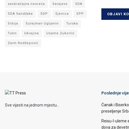
saobraćajna nesreća
Sarajevo
SDA
SDA Sandžaka
SDP
Sjenica
SPP
Srbija
Sulejman Ugljanin
Turska
Tutin
Ukrajina
Usame Zukorlić
Zaim Redžepović
Poslednje vije
Čanak i Biserko
Sve vijesti na jednom mjestu...
preseljenje Sr
Reisu-l-uleme 
dova za devetn