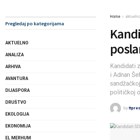
Home
aktueln
Pregledaj po kategorijama
Kandi
AKTUELNO
posla
ANALIZA
Kandidati 
ARHIVA
i Adnan Šeh
AVANTURA
sandžačkoj 
DIJASPORA
političkoj o
DRUŠTVO
by
ttpre
EKOLOGIJA
EKONOMIJA
EL MERHUM