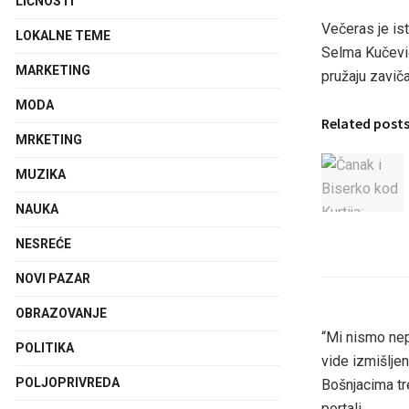
LIČNOSTI
Večeras je is
LOKALNE TEME
Selma Kučević,
MARKETING
pružaju zaviča
MODA
Related post
MRKETING
MUZIKA
NAUKA
NESREĆE
NOVI PAZAR
OBRAZOVANJE
“Mi nismo nepr
POLITIKA
vide izmišlje
POLJOPRIVREDA
Bošnjacima tre
portali.