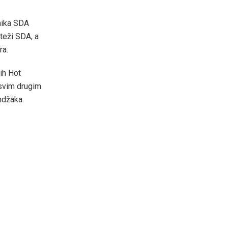
nika SDA
teži SDA, a
ra.
ih Hot
 svim drugim
ndžaka.