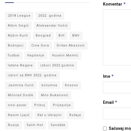
*
Komentar
2018 League
2022. godina
Albin Gegić
Aleksandar Vučić
Aljbin Kurti
Beograd
BiH
BNV
Bošnjaci
Crna Gora
Dritan Abazović
fudbal
Hapšenje
Husein Memić
Istana Negara
izbori 2022.godine
izbori za BNV 2022. godine
*
Ime
Jasmina Curić
kolumna
Kosovo
Milorad Dodik
Milo Đukanović
*
Email
novi pazar
Priboj
Prijepolje
Rasim Ljajić
Rat u Ukrajini
Rožaje
Rusija
Salih Hot
Sandžak
Sačuvaj mo