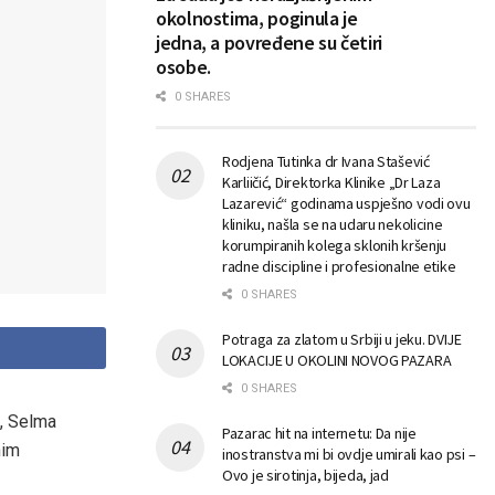
okolnostima, poginula je
jedna, a povređene su četiri
osobe.
0 SHARES
Rodjena Tutinka dr Ivana Stašević
Karliičić, Direktorka Klinike „Dr Laza
Lazarević“ godinama uspješno vodi ovu
kliniku, našla se na udaru nekolicine
korumpiranih kolega sklonih kršenju
radne discipline i profesionalne etike
0 SHARES
Potraga za zlatom u Srbiji u jeku. DVIJE
LOKACIJE U OKOLINI NOVOG PAZARA
0 SHARES
t, Selma
Pazarac hit na internetu: Da nije
nim
inostranstva mi bi ovdje umirali kao psi –
Ovo je sirotinja, bijeda, jad