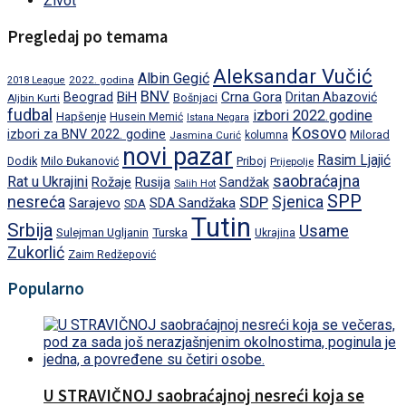
Život
Pregledaj po temama
Aleksandar Vučić
Albin Gegić
2022. godina
2018 League
BNV
BiH
Crna Gora
Beograd
Dritan Abazović
Aljbin Kurti
Bošnjaci
fudbal
izbori 2022.godine
Hapšenje
Husein Memić
Istana Negara
Kosovo
izbori za BNV 2022. godine
Milorad
Jasmina Curić
kolumna
novi pazar
Rasim Ljajić
Dodik
Priboj
Milo Đukanović
Prijepolje
saobraćajna
Rat u Ukrajini
Rožaje
Rusija
Sandžak
Salih Hot
SPP
nesreća
SDP
Sjenica
Sarajevo
SDA Sandžaka
SDA
Tutin
Srbija
Usame
Turska
Sulejman Ugljanin
Ukrajina
Zukorlić
Zaim Redžepović
Popularno
U STRAVIČNOJ saobraćajnoj nesreći koja se