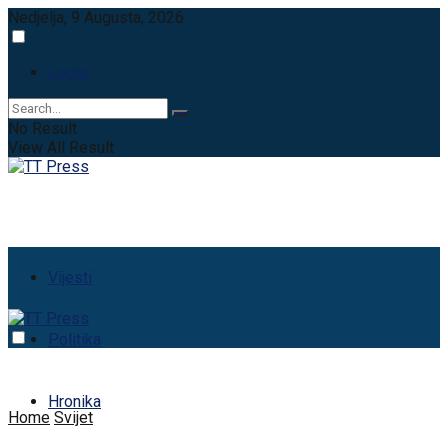
Nedjelja, 9 Augusta, 2026
Login
No Result
View All Result
Vijesti
Politika
Hronika
Home
Svijet