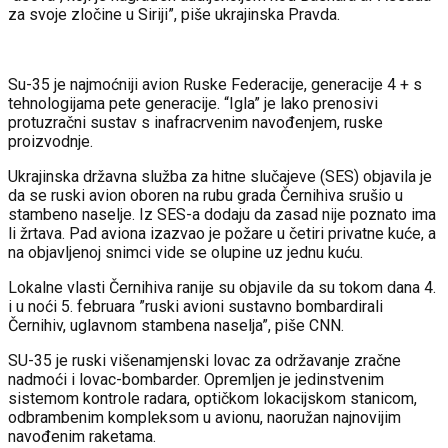
za svoje zločine u Siriji”, piše ukrajinska Pravda.
Su-35 je najmoćniji avion Ruske Federacije, generacije 4 + s
tehnologijama pete generacije. “Igla” je lako prenosivi
protuzračni sustav s inafracrvenim navođenjem, ruske
proizvodnje.
Ukrajinska državna služba za hitne slučajeve (SES) objavila je
da se ruski avion oboren na rubu grada Černihiva srušio u
stambeno naselje. Iz SES-a dodaju da zasad nije poznato ima
li žrtava. Pad aviona izazvao je požare u četiri privatne kuće, a
na objavljenoj snimci vide se olupine uz jednu kuću.
Lokalne vlasti Černihiva ranije su objavile da su tokom dana 4.
i u noći 5. februara ”ruski avioni sustavno bombardirali
Černihiv, uglavnom stambena naselja”, piše CNN.
SU-35 je ruski višenamjenski lovac za održavanje zračne
nadmoći i lovac-bombarder. Opremljen je jedinstvenim
sistemom kontrole radara, optičkom lokacijskom stanicom,
odbrambenim kompleksom u avionu, naoružan najnovijim
navođenim raketama.