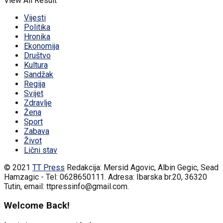
View All Result
Vijesti
Politika
Hronika
Ekonomija
Društvo
Kultura
Sandžak
Regija
Svijet
Zdravlje
Žena
Sport
Zabava
Život
Lični stav
© 2021
TT Press
Redakcija: Mersid Agovic, Albin Gegic, Sead
Hamzagic - Tel: 0628650111. Adresa: Ibarska br.20, 36320
Tutin, email: ttpressinfo@gmail.com
.
Welcome Back!