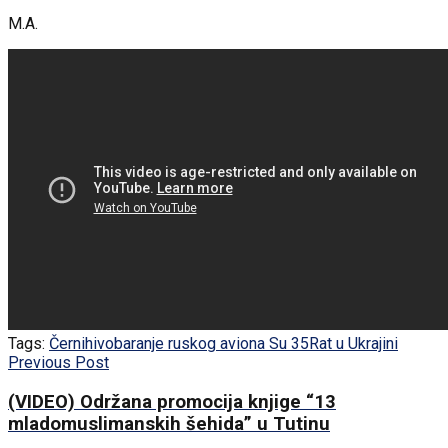
M.A.
Tags:
Černihiv
obaranje ruskog aviona Su 35
Rat u Ukrajini
Previous Post
(VIDEO) Održana promocija knjige “13
mladomuslimanskih šehida” u Tutinu