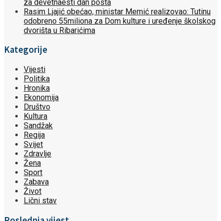
za devetnaesti dan posta
Rasim Ljajić obećao, ministar Memić realizovao: Tutinu
odobreno 55miliona za Dom kulture i uređenje školskog
dvorišta u Ribarićima
Kategorije
Vijesti
Politika
Hronika
Ekonomija
Društvo
Kultura
Sandžak
Regija
Svijet
Zdravlje
Žena
Sport
Zabava
Život
Lični stav
Poslednja vijest