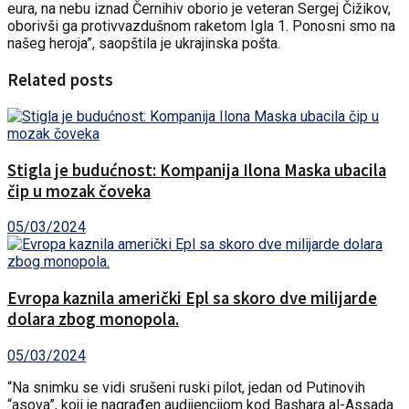
eura, na nebu iznad Černihiv oborio je veteran Sergej Čižikov,
oborivši ga protivvazdušnom raketom Igla 1. Ponosni smo na
našeg heroja”, saopštila je ukrajinska pošta.
Related posts
Stigla je budućnost: Kompanija Ilona Maska ubacila
čip u mozak čoveka
05/03/2024
Evropa kaznila američki Epl sa skoro dve milijarde
dolara zbog monopola.
05/03/2024
“Na snimku se vidi srušeni ruski pilot, jedan od Putinovih
“asova”, koji je nagrađen audijencijom kod Bashara al-Assada