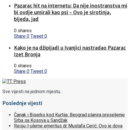
Pazarac hit na internetu: Da nije inostranstva mi
bi ovdje umirali kao psi – Ovo je sirotinja,
bijeda, jad
0 shares
Share
0
Tweet
0
Kako je na džipijadi u Ivanjici nastradao Pazarac
Izet Bronja
0 shares
Share
0
Tweet
0
Sve vijesti na jednom mjestu...
Poslednje vijesti
Čanak i Biserko kod Kurtija: Beograd planira preseljenje
Srba sa Kosova u Sandžak
Reisu-l-uleme emeritus dr Mustafa Cerić: Ovo je dova