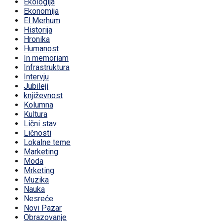
Ekologija
Ekonomija
El Merhum
Historija
Hronika
Humanost
In memoriam
Infrastruktura
Intervju
Jubileji
književnost
Kolumna
Kultura
Lični stav
Ličnosti
Lokalne teme
Marketing
Moda
Mrketing
Muzika
Nauka
Nesreće
Novi Pazar
Obrazovanje