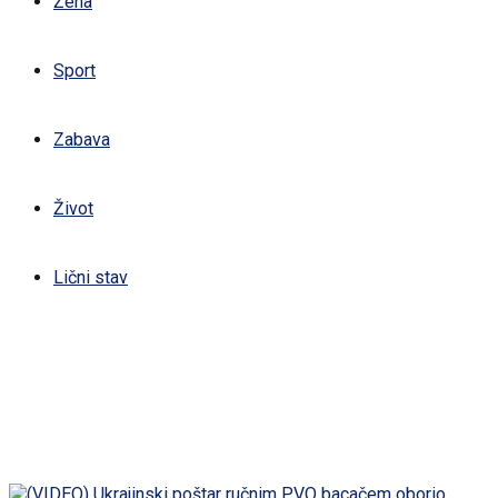
Žena
Sport
Zabava
Život
Lični stav