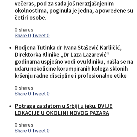
večeras, pod za sada još nerazjašnjenim
okolnostima, poginula je jedna, a povređene su
četiri osobe.
0 shares
Share
0
Tweet
0
Rodjena Tutinka dr Ivana Stašević Karliičić,
Direktorka Klinike „Dr Laza Lazarević“
godinama uspješno vodi ovu kliniku, našla se na
udaru nekolicine korumpiranih kolega sklonih
kršenju radne discipline i profesionalne etike
0 shares
Share
0
Tweet
0
Potraga za zlatom u Srbiji u jeku. DVIJE
LOKACIJE U OKOLINI NOVOG PAZARA
0 shares
Share
0
Tweet
0