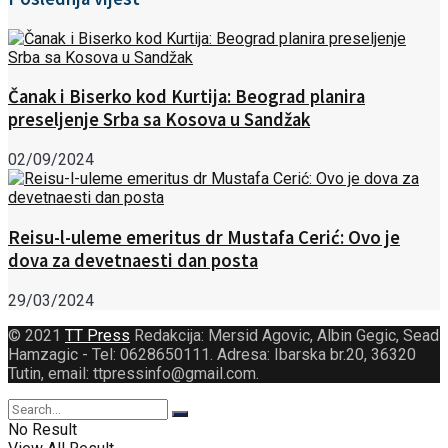
Čanak i Biserko kod Kurtija: Beograd planira
preseljenje Srba sa Kosova u Sandžak
02/09/2024
Reisu-l-uleme emeritus dr Mustafa Cerić: Ovo je
dova za devetnaesti dan posta
29/03/2024
© 2021
TT Press
Redakcija: Mersid Agovic, Albin Gegic, Sead
Hamzagic - Tel: 0628650111. Adresa: Ibarska br.20, 36320
Tutin, email: ttpressinfo@gmail.com
.
No Result