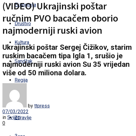
(VIDEO) Ukrajinski poštar
Ekonomija
ručnim PVO bacačem oborio
Društvo
najmoderniji ruski avion
Kultura
Ukrajinski poštar Sergej Čižikov, starim
ruskim bacačem tipa Igla 1, srušio je
Sandžak
najmoderniji ruski avion Su 35 vrijedan
više od 50 miliona dolara.
Regija
Svijet
by
ttpress
07/03/2022
in
Svijet
Zdravlje
0