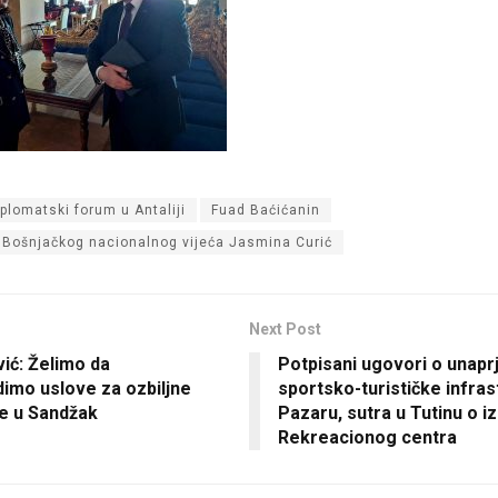
iplomatski forum u Antaliji
Fuad Baćićanin
 Bošnjačkog nacionalnog vijeća Jasmina Curić
Next Post
ić: Želimo da
Potpisani ugovori o unapr
dimo uslove za ozbiljne
sportsko-turističke infras
je u Sandžak
Pazaru, sutra u Tutinu o iz
Rekreacionog centra