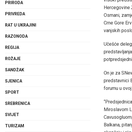
PRIRODA
Hercegovine Ž
PRIVREDA
Osmani, zamje
Crne Gore Erv
RAT U UKRAJINI
vanjskih posl
RAZONODA
Učešće delega
REGIJA
predstavljanj
ROŽAJE
potpredsjedni
SANDŽAK
On je za SNew
predstavnici
SJENICA
forumu u ovoj 
SPORT
“Predsjednica
SREBRENICA
Miroslavom L
SVIJET
Cavusogluom, 
Balkana, pita
TURIZAM