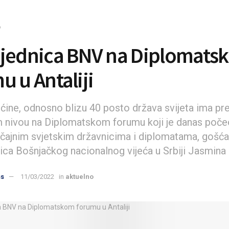
o
jednica BNV na Diplomats
u u Antaliji
ećine, odnosno blizu 40 posto država svijeta ima pr
 nivou na Diplomatskom forumu koji je danas počeo 
čajnim svjetskim državnicima i diplomatama, gošća
ica Bošnjačkog nacionalnog vijeća u Srbiji Jasmina 
ss
11/03/2022
in
aktuelno