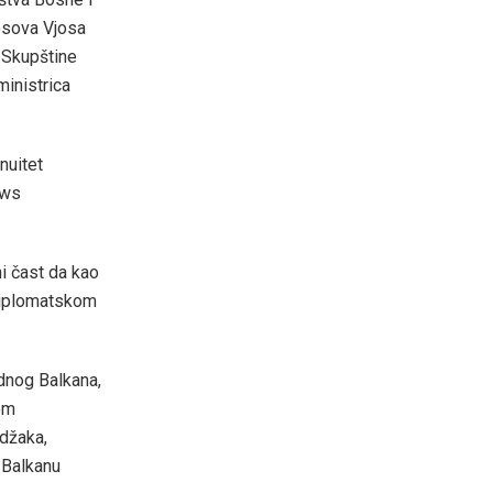
osova Vjosa
 Skupštine
ministrica
nuitet
ews
i čast da kao
diplomatskom
dnog Balkana,
om
ndžaka,
 Balkanu