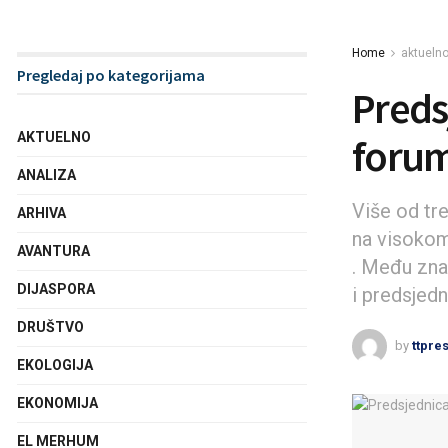
Home
aktueln
Pregledaj po kategorijama
Preds
AKTUELNO
forum
ANALIZA
Više od tr
ARHIVA
na visokom
AVANTURA
. Među zna
DIJASPORA
i predsjedn
DRUŠTVO
by
ttpre
EKOLOGIJA
EKONOMIJA
EL MERHUM