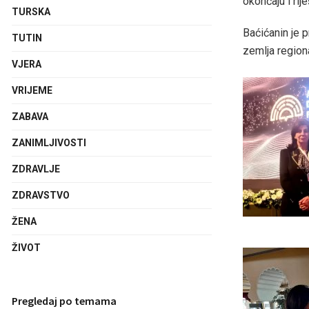
okončaju i rij
TURSKA
Baćićanin je 
TUTIN
zemlja region
VJERA
VRIJEME
ZABAVA
ZANIMLJIVOSTI
ZDRAVLJE
ZDRAVSTVO
ŽENA
ŽIVOT
Pregledaj po temama