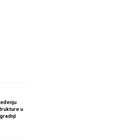
jeđenju
trukture u
gradnji