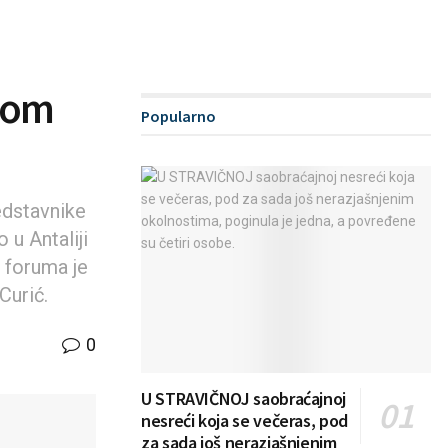
kom
Popularno
edstavnike
u Antaliji
 foruma je
Curić.
0
U STRAVIČNOJ saobraćajnoj
nesreći koja se večeras, pod
za sada još nerazjašnjenim