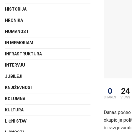
HISTORIJA
HRONIKA
HUMANOST
IN MEMORIAM
INFRASTRUKTURA
INTERVJU
JUBILEJI
KNJIŽEVNOST
0
24
SHARES
VIEWS
KOLUMNA
KULTURA
Danas počeo je
okupio je poli
LIČNI STAV
bi razgovaral