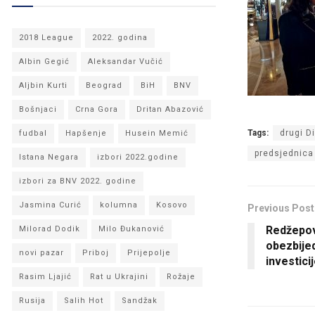
2018 League
2022. godina
Albin Gegić
Aleksandar Vučić
Aljbin Kurti
Beograd
BiH
BNV
Bošnjaci
Crna Gora
Dritan Abazović
Tags:
drugi D
fudbal
Hapšenje
Husein Memić
predsjednica
Istana Negara
izbori 2022.godine
izbori za BNV 2022. godine
Jasmina Curić
kolumna
Kosovo
Previous Post
Redžepov
Milorad Dodik
Milo Đukanović
obezbije
novi pazar
Priboj
Prijepolje
investici
Rasim Ljajić
Rat u Ukrajini
Rožaje
Rusija
Salih Hot
Sandžak