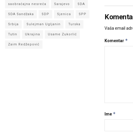
saobraćajna nesreća
Sarajevo
SDA
SDA Sandžaka
SDP
Sjenica
SPP
Komentar
Srbija
Sulejman Ugljanin
Turska
Vaša email adre
Tutin
Ukrajina
Usame Zukorlić
*
Komentar
Zaim Redžepović
*
Ime