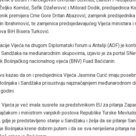
eljko Komšić, Šefik Džaferović i Milorad Dodik, predsjednica K
nik premijera Crne Gore Dritan Abazović, zamjenik predsjednika
in Ibrahimović, te zamjenica predsjedavajućeg Vijeća ministara i 
ova BiH Bisera Turković.
cije Vijeća na drugom Diplomatski forum u Antaliji (ADF) je konti
a Sandžaka na međunarodnim skupovima, izjavio je za portal SN
k Bošnjačkog nacionalnog vijeća (BNV) Fuad Baćićanin.
s kazao da on i predsjednica Vijeća Jasmina Curić imaju posebn
 Bošnjaka i Sandžaka prisustvuju najznačajnijem međunarodnom 
godini.
 Vijeća je već imala susrete sa predstvnikom EU za pitanja Zapa
ajčakom i ministrom vanjskih poslova Republike Turske Mevlud
gdje je predstavljeno stanje u Sandžaku i želja da se pitanje Sa
nje Bošnjaka krene dobrim putem i da se sva neriješena pitanja na