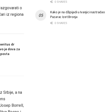
0 SHARES
 razgovarati o
Kako je na džipijadi u Ivanjici nastradao
ari iz regiona
Pazarac Izet Bronja
0 SHARES
eritus dr
vo je dova za
 posta
 Srbije, a na
ens
Josep Borrell,
ištva Bosne i