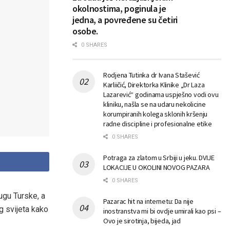
okolnostima, poginula je
jedna, a povređene su četiri
osobe.
0 SHARES
Rodjena Tutinka dr Ivana Stašević
Karliičić, Direktorka Klinike „Dr Laza
Lazarević“ godinama uspješno vodi ovu
kliniku, našla se na udaru nekolicine
korumpiranih kolega sklonih kršenju
radne discipline i profesionalne etike
0 SHARES
Potraga za zlatom u Srbiji u jeku. DVIJE
LOKACIJE U OKOLINI NOVOG PAZARA
0 SHARES
ugu Turske, a
Pazarac hit na internetu: Da nije
og svijeta kako
inostranstva mi bi ovdje umirali kao psi –
Ovo je sirotinja, bijeda, jad