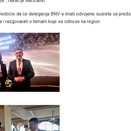
eše”, rekao je Baćićanin.
predočio da će delegacija BNV-a imati odvojene susreta sa pred
a i razgovarati o temam koje se odnose na region.