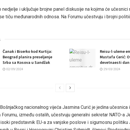
 nedjelje i uključuje brojne panel diskusije na kojima će učesnici
e tiču međunarodnih odnosa. Na Forumu učestvuju i brojni politič
s
Čanak i Biserko kod Kurtija:
Reisu-l-uleme em
Beograd planira preseljenje
Mustafa Cerić: O
Srba sa Kosova u Sandžak
devetnaesti dan
02/09/2024
29/03/2024
Bošnjačkog nacionalnog vijeća Jasmina Curić je jedina učesnica iz
Forumu, između ostalih, učestvuju generalni sekretar NATO-a J
visoki predstavnik EU-a za vanjske poslove i sigurnosnu politiku 
avnik u Bosni i Hercegovini Christian Schmidt, članovi Predsjedn