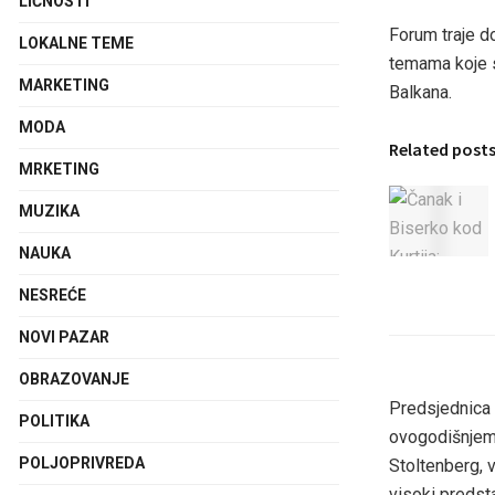
LIČNOSTI
Forum traje do
LOKALNE TEME
temama koje s
MARKETING
Balkana.
MODA
Related post
MRKETING
MUZIKA
NAUKA
NESREĆE
NOVI PAZAR
OBRAZOVANJE
Predsjednica 
POLITIKA
ovogodišnjem 
POLJOPRIVREDA
Stoltenberg, 
visoki predst