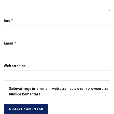
*
Ime
*
Email
Web stranica
Sačuvaj moje ime, email i web stranicu u ovom browseru za
buduće komentare.