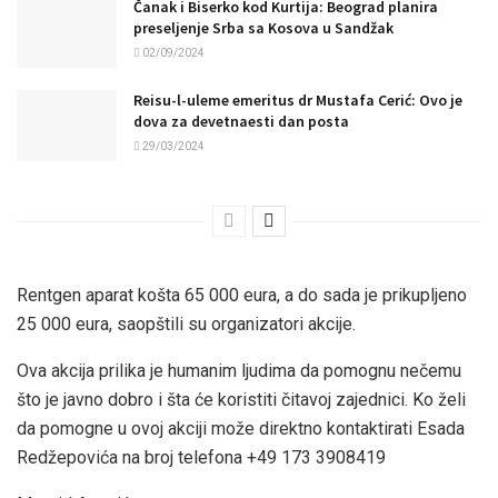
Čanak i Biserko kod Kurtija: Beograd planira
preseljenje Srba sa Kosova u Sandžak
02/09/2024
Reisu-l-uleme emeritus dr Mustafa Cerić: Ovo je
dova za devetnaesti dan posta
29/03/2024
Rentgen aparat košta 65 000 eura, a do sada je prikupljeno
25 000 eura, saopštili su organizatori akcije.
Ova akcija prilika je humanim ljudima da pomognu nečemu
što je javno dobro i šta će koristiti čitavoj zajednici. Ko želi
da pomogne u ovoj akciji može direktno kontaktirati Esada
Redžepovića na broj telefona +49 173 3908419