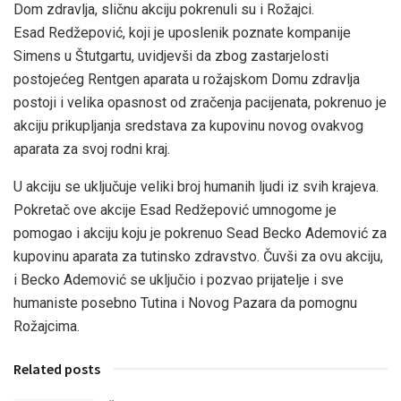
Dom zdravlja, sličnu akciju pokrenuli su i Rožajci.
Esad Redžepović, koji je uposlenik poznate kompanije
Simens u Štutgartu, uvidjevši da zbog zastarjelosti
postojećeg Rentgen aparata u rožajskom Domu zdravlja
postoji i velika opasnost od zračenja pacijenata, pokrenuo je
akciju prikupljanja sredstava za kupovinu novog ovakvog
aparata za svoj rodni kraj.
U akciju se uključuje veliki broj humanih ljudi iz svih krajeva.
Pokretač ove akcije Esad Redžepović umnogome je
pomogao i akciju koju je pokrenuo Sead Becko Ademović za
kupovinu aparata za tutinsko zdravstvo. Čuvši za ovu akciju,
i Becko Ademović se uključio i pozvao prijatelje i sve
humaniste posebno Tutina i Novog Pazara da pomognu
Rožajcima.
Related posts