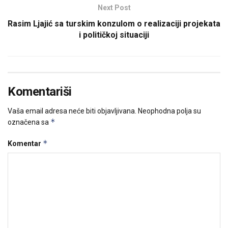
Next Post
Rasim Ljajić sa turskim konzulom o realizaciji projekata
i političkoj situaciji
Komentariši
Vaša email adresa neće biti objavljivana.
Neophodna polja su
*
označena sa
*
Komentar