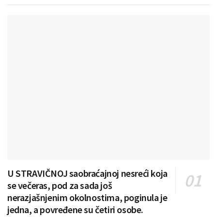
U STRAVIČNOJ saobraćajnoj nesreći koja
se večeras, pod za sada još
nerazjašnjenim okolnostima, poginula je
jedna, a povređene su četiri osobe.