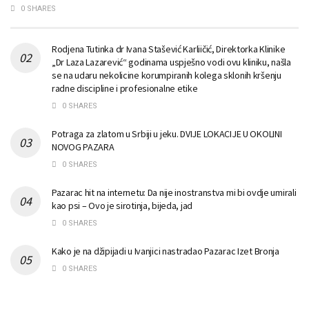
0 SHARES
Rodjena Tutinka dr Ivana Stašević Karliičić, Direktorka Klinike
„Dr Laza Lazarević“ godinama uspješno vodi ovu kliniku, našla
se na udaru nekolicine korumpiranih kolega sklonih kršenju
radne discipline i profesionalne etike
0 SHARES
Potraga za zlatom u Srbiji u jeku. DVIJE LOKACIJE U OKOLINI
NOVOG PAZARA
0 SHARES
Pazarac hit na internetu: Da nije inostranstva mi bi ovdje umirali
kao psi – Ovo je sirotinja, bijeda, jad
0 SHARES
Kako je na džipijadi u Ivanjici nastradao Pazarac Izet Bronja
0 SHARES