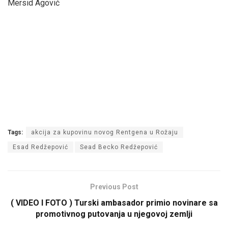
Mersid Agović
Tags:
akcija za kupovinu novog Rentgena u Rožaju
Esad Redžepović
Sead Becko Redžepović
Previous Post
( VIDEO I FOTO ) Turski ambasador primio novinare sa
promotivnog putovanja u njegovoj zemlji