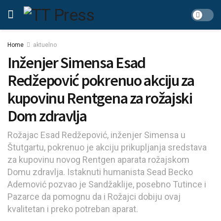
Home
aktuelno
Inženjer Simensa Esad
Redžepović pokrenuo akciju za
kupovinu Rentgena za rožajski
Dom zdravlja
Rožajac Esad Redžepović, inženjer Simensa u
Štutgartu, pokrenuo je akciju prikupljanja sredstava
za kupovinu novog Rentgen aparata rožajskom
Domu zdravlja. Istaknuti humanista Sead Becko
Ademović pozvao je Sandžaklije, posebno Tutince i
Pazarce da pomognu da i Rožajci dobiju ovaj
kvalitetan i preko potreban aparat.