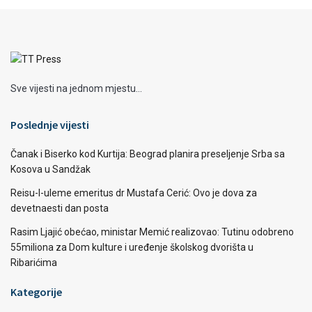
Sve vijesti na jednom mjestu...
Poslednje vijesti
Čanak i Biserko kod Kurtija: Beograd planira preseljenje Srba sa
Kosova u Sandžak
Reisu-l-uleme emeritus dr Mustafa Cerić: Ovo je dova za
devetnaesti dan posta
Rasim Ljajić obećao, ministar Memić realizovao: Tutinu odobreno
55miliona za Dom kulture i uređenje školskog dvorišta u
Ribarićima
Kategorije