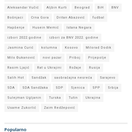
Aleksandar Vučić
Aljbin Kurti
Beograd
BiH
BNV
Bošnjaci
Crna Gora
Dritan Abazović
fudbal
Hapšenje
Husein Memić
Istana Negara
izbori 2022.godine
izbori za BNV 2022. godine
Jasmina Curić
kolumna
Kosovo
Milorad Dodik
Milo Đukanović
novi pazar
Priboj
Prijepolje
Rasim Ljajić
Rat u Ukrajini
Rožaje
Rusija
Salih Hot
Sandžak
saobraćajna nesreća
Sarajevo
SDA
SDA Sandžaka
SDP
Sjenica
SPP
Srbija
Sulejman Ugljanin
Turska
Tutin
Ukrajina
Usame Zukorlić
Zaim Redžepović
Popularno