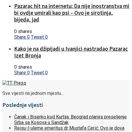
Pazarac hit na internetu: Da nije inostranstva mi
bi ovdje umirali kao psi – Ovo je sirotinja,
bijeda, jad
0 shares
Share
0
Tweet
0
Kako je na džipijadi u Ivanjici nastradao Pazarac
Izet Bronja
0 shares
Share
0
Tweet
0
Sve vijesti na jednom mjestu...
Poslednje vijesti
Čanak i Biserko kod Kurtija: Beograd planira preseljenje
Srba sa Kosova u Sandžak
Reisu-l-uleme emeritus dr Mustafa Cerić: Ovo je dova