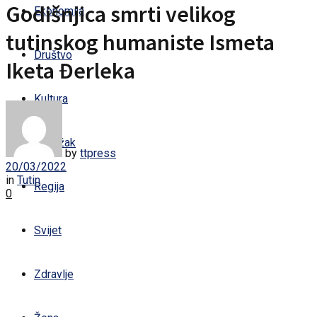
Godišnjica smrti velikog
Ekonomija
tutinskog humaniste Ismeta
Društvo
Iketa Đerleka
Kultura
Sandžak
by
ttpress
20/03/2022
in
Tutin
Regija
0
Svijet
Zdravlje