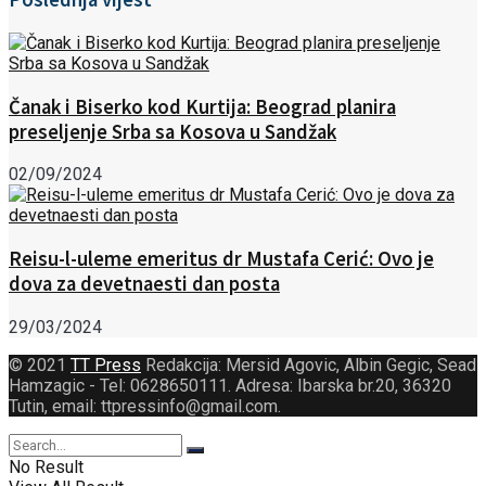
Čanak i Biserko kod Kurtija: Beograd planira
preseljenje Srba sa Kosova u Sandžak
02/09/2024
Reisu-l-uleme emeritus dr Mustafa Cerić: Ovo je
dova za devetnaesti dan posta
29/03/2024
© 2021
TT Press
Redakcija: Mersid Agovic, Albin Gegic, Sead
Hamzagic - Tel: 0628650111. Adresa: Ibarska br.20, 36320
Tutin, email: ttpressinfo@gmail.com
.
No Result