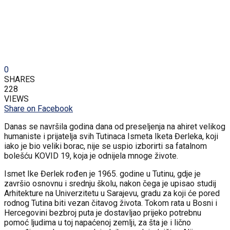
0
SHARES
228
VIEWS
Share on Facebook
Danas se navršila godina dana od preseljenja na ahiret velikog
humaniste i prijatelja svih Tutinaca Ismeta Iketa Đerleka, koji
iako je bio veliki borac, nije se uspio izborirti sa fatalnom
bolešću KOVID 19, koja je odnijela mnoge živote.
Ismet Ike Đerlek rođen je 1965. godine u Tutinu, gdje je
završio osnovnu i srednju školu, nakon čega je upisao studij
Arhitekture na Univerzitetu u Sarajevu, gradu za koji će pored
rodnog Tutina biti vezan čitavog života. Tokom rata u Bosni i
Hercegovini bezbroj puta je dostavljao prijeko potrebnu
pomoć ljudima u toj napaćenoj zemlji, za šta je i lično