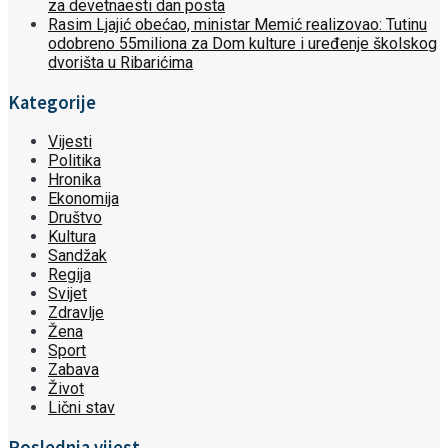
za devetnaesti dan posta
Rasim Ljajić obećao, ministar Memić realizovao: Tutinu
odobreno 55miliona za Dom kulture i uređenje školskog
dvorišta u Ribarićima
Kategorije
Vijesti
Politika
Hronika
Ekonomija
Društvo
Kultura
Sandžak
Regija
Svijet
Zdravlje
Žena
Sport
Zabava
Život
Lični stav
Poslednja vijest