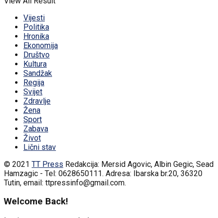
View All Result
Vijesti
Politika
Hronika
Ekonomija
Društvo
Kultura
Sandžak
Regija
Svijet
Zdravlje
Žena
Sport
Zabava
Život
Lični stav
© 2021
TT Press
Redakcija: Mersid Agovic, Albin Gegic, Sead
Hamzagic - Tel: 0628650111. Adresa: Ibarska br.20, 36320
Tutin, email: ttpressinfo@gmail.com
.
Welcome Back!