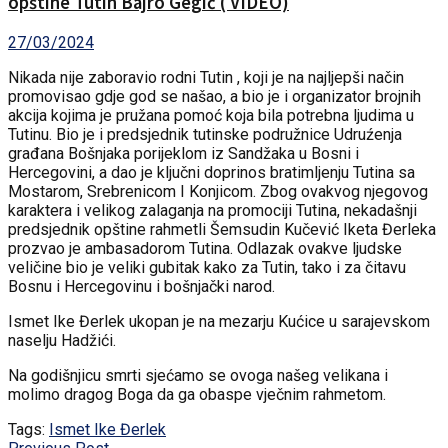
opštine Tutin Bajro Gegić ( VIDEO)
27/03/2024
Nikada nije zaboravio rodni Tutin , koji je na najljepši način
promovisao gdje god se našao, a bio je i organizator brojnih
akcija kojima je pružana pomoć koja bila potrebna ljudima u
Tutinu. Bio je i predsjednik tutinske podružnice Udruźenja
građana Bošnjaka porijeklom iz Sandžaka u Bosni i
Hercegovini, a dao je ključni doprinos bratimljenju Tutina sa
Mostarom, Srebrenicom I Konjicom. Zbog ovakvog njegovog
karaktera i velikog zalaganja na promociji Tutina, nekadašnji
predsjednik opštine rahmetli Šemsudin Kučević Iketa Đerleka
prozvao je ambasadorom Tutina. Odlazak ovakve ljudske
veličine bio je veliki gubitak kako za Tutin, tako i za čitavu
Bosnu i Hercegovinu i bošnjački narod.
Ismet Ike Đerlek ukopan je na mezarju Kućice u sarajevskom
naselju Hadžići.
Na godišnjicu smrti sjećamo se ovoga našeg velikana i
molimo dragog Boga da ga obaspe vječnim rahmetom.
Tags:
Ismet Ike Đerlek