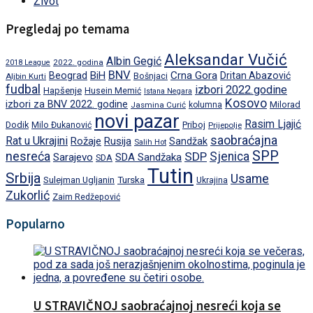
Život
Pregledaj po temama
Aleksandar Vučić
Albin Gegić
2022. godina
2018 League
BNV
BiH
Crna Gora
Beograd
Dritan Abazović
Aljbin Kurti
Bošnjaci
fudbal
izbori 2022.godine
Hapšenje
Husein Memić
Istana Negara
Kosovo
izbori za BNV 2022. godine
Milorad
Jasmina Curić
kolumna
novi pazar
Rasim Ljajić
Dodik
Priboj
Milo Đukanović
Prijepolje
saobraćajna
Rat u Ukrajini
Rožaje
Rusija
Sandžak
Salih Hot
SPP
nesreća
SDP
Sjenica
Sarajevo
SDA Sandžaka
SDA
Tutin
Srbija
Usame
Turska
Sulejman Ugljanin
Ukrajina
Zukorlić
Zaim Redžepović
Popularno
U STRAVIČNOJ saobraćajnoj nesreći koja se