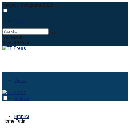
Nedjelja, 9 Augusta, 2026
Login
No Result
View All Result
Vijesti
Politika
Hronika
Home
Tutin