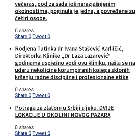
večeras, pod za sada još nerazjašnjenim
okolnostima, poginula je jedna, a povređene su
četiri osobe.
0 shares
Share
0
Tweet
0
Rodjena Tutinka dr Ivana Stašević Karliičić,
Direktorka Klinike „Dr Laza Lazarević“
godinama uspješno vodi ovu kliniku, našla se na
udaru nekolicine korumpiranih kolega sklonih
kršenju radne discipline i profesionalne etike
0 shares
Share
0
Tweet
0
Potraga za zlatom u Srbiji u jeku. DVIJE
LOKACIJE U OKOLINI NOVOG PAZARA
0 shares
Share
0
Tweet
0