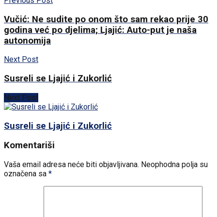
Previous Post
Vučić: Ne sudite po onom što sam rekao prije 30
godina već po djelima; Ljajić: Auto-put je naša
autonomija
Next Post
Susreli se Ljajić i Zukorlić
Next Post
Susreli se Ljajić i Zukorlić
Komentariši
Vaša email adresa neće biti objavljivana.
Neophodna polja su
označena sa
*