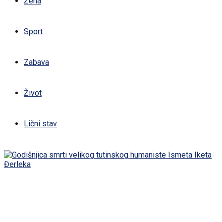
Žena
Sport
Zabava
Život
Lični stav