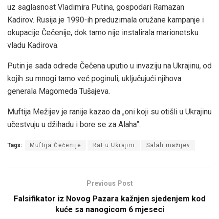
uz saglasnost Vladimira Putina, gospodari Ramazan
Kadirov. Rusija je 1990-ih preduzimala oružane kampanje i
okupacije Čečenije, dok tamo nije instalirala marionetsku
vladu Kadirova.
Putin je sada odrede Čečena uputio u invaziju na Ukrajinu, od
kojih su mnogi tamo već poginuli, uključujući njihova
generala Magomeda Tušajeva.
Muftija Mežijev je ranije kazao da „oni koji su otišli u Ukrajinu
učestvuju u džihadu i bore se za Alaha”.
Tags:
Muftija Čečenije
Rat u Ukrajini
Salah mažijev
Previous Post
Falsifikator iz Novog Pazara kažnjen sjedenjem kod
kuće sa nanogicom 6 mjeseci