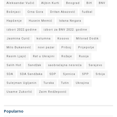
Aleksandar Vučić
Aljbin Kurti
Beograd
BiH
BNV
Bošnjaci
Crna Gora
Dritan Abazović
fudbal
Hapšenje
Husein Memić
Istana Negara
izbori 2022.godine
izbori za BNV 2022. godine
Jasmina Curić
kolumna
Kosovo
Milorad Dodik
Milo Đukanović
novi pazar
Priboj
Prijepolje
Rasim Ljajić
Rat u Ukrajini
Rožaje
Rusija
Salih Hot
Sandžak
saobraćajna nesreća
Sarajevo
SDA
SDA Sandžaka
SDP
Sjenica
SPP
Srbija
Sulejman Ugljanin
Turska
Tutin
Ukrajina
Usame Zukorlić
Zaim Redžepović
Popularno