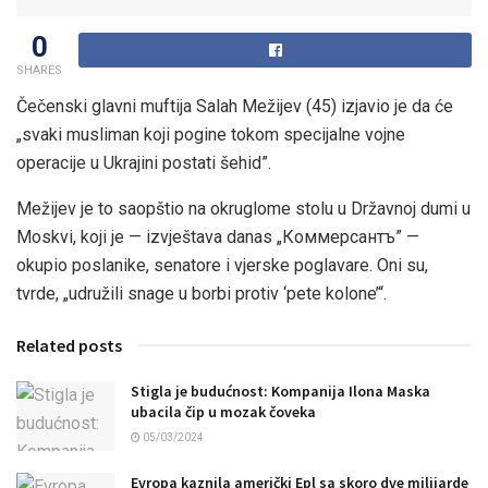
0
SHARES
Čečenski glavni muftija Salah Mežijev (45) izjavio je da će
„svaki musliman koji pogine tokom specijalne vojne
operacije u Ukrajini postati šehid”.
Mežijev je to saopštio na okruglome stolu u Državnoj dumi u
Moskvi, koji je — izvještava danas „Коммерсантъ” —
okupio poslanike, senatore i vjerske poglavare. Oni su,
tvrde, „udružili snage u borbi protiv ‘pete kolone’“.
Related posts
Stigla je budućnost: Kompanija Ilona Maska
ubacila čip u mozak čoveka
05/03/2024
Evropa kaznila američki Epl sa skoro dve milijarde