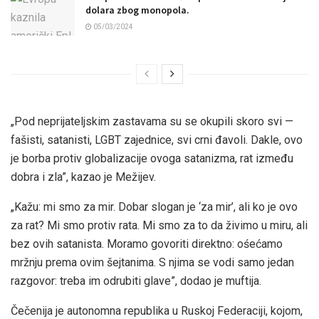
dolara zbog monopola.
05/03/2024
„Pod neprijateljskim zastavama su se okupili skoro svi —
fašisti, satanisti, LGBT zajednice, svi crni đavoli. Dakle, ovo
je borba protiv globalizacije ovoga satanizma, rat između
dobra i zla”, kazao je Mežijev.
„Kažu: mi smo za mir. Dobar slogan je ‘za mir’, ali ko je ovo
za rat? Mi smo protiv rata. Mi smo za to da živimo u miru, ali
bez ovih satanista. Moramo govoriti direktno: ośećamo
mržnju prema ovim šejtanima. S njima se vodi samo jedan
razgovor: treba im odrubiti glave”, dodao je muftija.
Čečenija je autonomna republika u Ruskoj Federaciji, kojom,