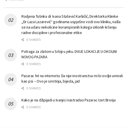
Rodjena Tutinka dr Ivana Stašević Karliičić, Direktorka Klinike
„Dr Laza Lazarević“ godinama uspješno vodi ovu kliniku, našla
se na udaru nekolicine korumpiranih kolega sklonih kršenju
radne discipline i profesionalne etike
0 SHARES
Potraga za zlatom u Srbiji u jeku. DVIJE LOKACIJE U OKOLINI
NOVOG PAZARA
0 SHARES
Pazarac hit na internetu: Da nije inostranstva mi bi ovdje umirali
kao psi – Ovo je sirotinja, bijeda, jad
0 SHARES
Kako je na džipijadi u Ivanjici nastradao Pazarac Izet Bronja
0 SHARES