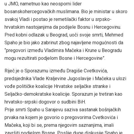
u JMO, nametnuo kao neosporni lider
bosanskohercegovačkih muslimana. Bio je ministar u skoro
svakoj Vladi i postao je remetilački faktor u srpsko-
hrvatskim nastojanjima da podijele Bosnu i Hercegovinu.
Pred kobni odlazak u Beograd, uoči svoje smrti, Mehmed
Spaho je bio jako zabrinut zbog najavljene mogućnosti da
“pregovori između Vladimira Mačeka i Krune u Beogradu
mogu rezultirati podjelom Bosne i Hercegovine”.
Riječ je o Sporazumu između Dragiše Cvetkovića,
predsjednika Vlade Kraljevine Jugoslavije i Mačeka u ulozi
vođe političke koalicije Hrvatske seljačke stranke i
Seljačko-demokratske koalicije. Sporazum je tretiran kao
hrvatsko-srpski dogovor o sudbini BiH.
Prije smrti Spaho u Sarajevu saziva sastanak bošnjačkih
prvaka na kojem je govorio o pregovorima Cvetkovića i
Mačeka, koji bi se, prema njegovim saznanjima, imali
završiti podjelom Bosne. Poslije duge diskusije Spaho je