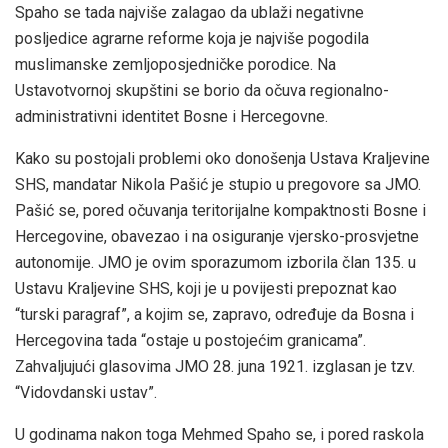
Spaho se tada najviše zalagao da ublaži negativne
posljedice agrarne reforme koja je najviše pogodila
muslimanske zemljoposjedničke porodice. Na
Ustavotvornoj skupštini se borio da očuva regionalno-
administrativni identitet Bosne i Hercegovne.
Kako su postojali problemi oko donošenja Ustava Kraljevine
SHS, mandatar Nikola Pašić je stupio u pregovore sa JMO.
Pašić se, pored očuvanja teritorijalne kompaktnosti Bosne i
Hercegovine, obavezao i na osiguranje vjersko-prosvjetne
autonomije. JMO je ovim sporazumom izborila član 135. u
Ustavu Kraljevine SHS, koji je u povijesti prepoznat kao
“turski paragraf”, a kojim se, zapravo, određuje da Bosna i
Hercegovina tada “ostaje u postojećim granicama”.
Zahvaljujući glasovima JMO 28. juna 1921. izglasan je tzv.
“Vidovdanski ustav”.
U godinama nakon toga Mehmed Spaho se, i pored raskola