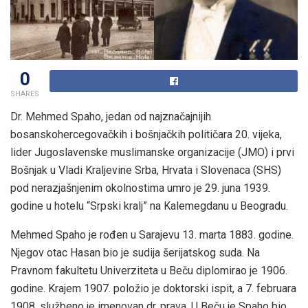
0
SHARES
Dr. Mehmed Spaho, jedan od najznačajnijih
bosanskohercegovačkih i bošnjačkih političara 20. vijeka,
lider Jugoslavenske muslimanske organizacije (JMO) i prvi
Bošnjak u Vladi Kraljevine Srba, Hrvata i Slovenaca (SHS)
pod nerazjašnjenim okolnostima umro je 29. juna 1939.
godine u hotelu “Srpski kralj” na Kalemegdanu u Beogradu.
Mehmed Spaho je rođen u Sarajevu 13. marta 1883. godine.
Njegov otac Hasan bio je sudija šerijatskog suda. Na
Pravnom fakultetu Univerziteta u Beču diplomirao je 1906.
godine. Krajem 1907. položio je doktorski ispit, a 7. februara
1908. službeno je imenovan dr. prava. U Beču je Spaho bio