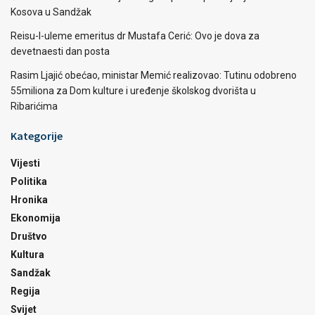
Kosova u Sandžak
Reisu-l-uleme emeritus dr Mustafa Cerić: Ovo je dova za
devetnaesti dan posta
Rasim Ljajić obećao, ministar Memić realizovao: Tutinu odobreno
55miliona za Dom kulture i uređenje školskog dvorišta u
Ribarićima
Kategorije
Vijesti
Politika
Hronika
Ekonomija
Društvo
Kultura
Sandžak
Regija
Svijet