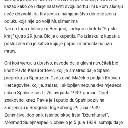
kazao kako će i dalje nastaviti svoju borbu i ni u kom slučaju
neće dozvoliti da Kraljevsko namjesništvo donese jednu
odluku koja nije po volji Muslimanima.
Nakon toga otišao je u Beograd, i odsjeo u hotelu “Srpski
kralj” ujutro 29. juna. Bio je u kupatilu. Po izlasku iz kupatila
poslužena mu je kahva koju je popio i momentalno pao
mrtav.
Oni koji vjeruju u ubistvo, navode da je glavni naručitelj bio
knez Pavle Karađorđević, koji je smatrao da je Spaho
prepreka za Sporazum Cvetković-Maček o podjeli Bosne i
Hercegovine, koji je, zaista, i sklopljen nepuna dva mjeseca
nakon Spahine smrti, 26. avgusta 1939. godine. Opet
znakovito, knez Pavle je i uputio dr. Spahi poziv na
audijenciju u Beogradu tog kobnog 29. juna 1939.
Zanimljivo, dopisnik istanbulskog lista “Džumhurijet”,
Mehmed Sulejmanpašić, objavio je 5. jula 1939. sumnju da je