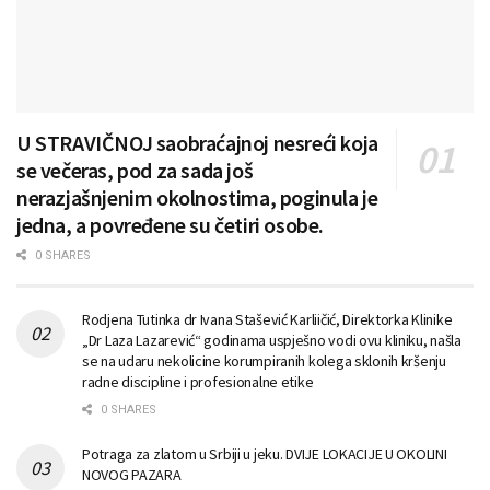
U STRAVIČNOJ saobraćajnoj nesreći koja
se večeras, pod za sada još
nerazjašnjenim okolnostima, poginula je
jedna, a povređene su četiri osobe.
0 SHARES
Rodjena Tutinka dr Ivana Stašević Karliičić, Direktorka Klinike
„Dr Laza Lazarević“ godinama uspješno vodi ovu kliniku, našla
se na udaru nekolicine korumpiranih kolega sklonih kršenju
radne discipline i profesionalne etike
0 SHARES
Potraga za zlatom u Srbiji u jeku. DVIJE LOKACIJE U OKOLINI
NOVOG PAZARA