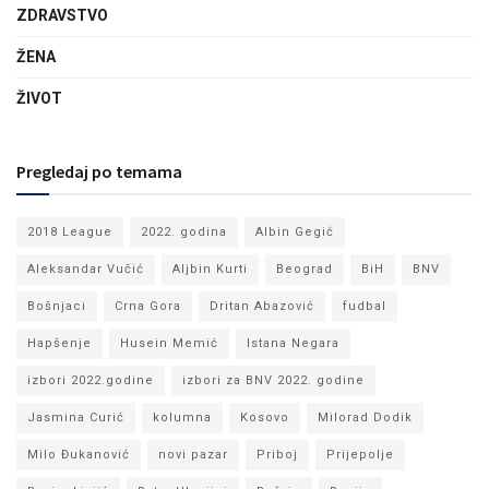
ZDRAVSTVO
ŽENA
ŽIVOT
Pregledaj po temama
2018 League
2022. godina
Albin Gegić
Aleksandar Vučić
Aljbin Kurti
Beograd
BiH
BNV
Bošnjaci
Crna Gora
Dritan Abazović
fudbal
Hapšenje
Husein Memić
Istana Negara
izbori 2022.godine
izbori za BNV 2022. godine
Jasmina Curić
kolumna
Kosovo
Milorad Dodik
Milo Đukanović
novi pazar
Priboj
Prijepolje