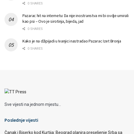
0 SHARES
Pazarac hit na internetu: Da nije inostranstva mi bi ovdje umirali
kao psi – Ovo je sirotinja, bijeda, jad
0 SHARES
Kako je na džipijadi u Ivanjici nastradao Pazarac Izet Bronja
0 SHARES
Sve vijesti na jednom mjestu...
Poslednje vijesti
Čanak i Biserko kod Kurtija: Beograd planira preseljenje Srba sa