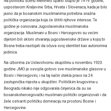
Na političku scenu Mehmed Spaho stupio je 1919. godine,
uspostavom Kraljevine Srba, Hrvata i Slovenaca, kada je bilo
jasno da je bosanskim muslimanima potrebna snažna
politička organizacija koja će štititi njihove interese. Te
godine je osnovana Jugoslavenska muslimanska
organizacija. Muslimani u Bosni i Hercegovini su većim
dijelom bili skloni stvaranju jugoslavenske države u kojoj bi
Bosna treba nastojati da očuva svoj identitet kao autonomna
jedinica.
Na izborima za Ustavotvornu skupštinu u novembru 1920.
godine JMO je osvojila gotovo sve muslimanske glasove u
Bosni i Hercegovini, i na taj način stekla pravo na 24
zastupnička mjesta u skupštini. Političkim krugovima u
Beogradu nikako nije odgovarala činjenica da su se
bosanskohercegovački muslimani politički organizovali i da
žele ostvariti političku dominaciju na prostoru Bosne i
Hercegovine.