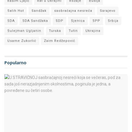
Rasim Ljajić
Rat u Ukrajini
Rožaje
Rusija
Salih Hot
Sandžak
saobraćajna nesreća
Sarajevo
SDA
SDA Sandžaka
SDP
Sjenica
SPP
Srbija
Sulejman Ugljanin
Turska
Tutin
Ukrajina
Usame Zukorlić
Zaim Redžepović
Popularno