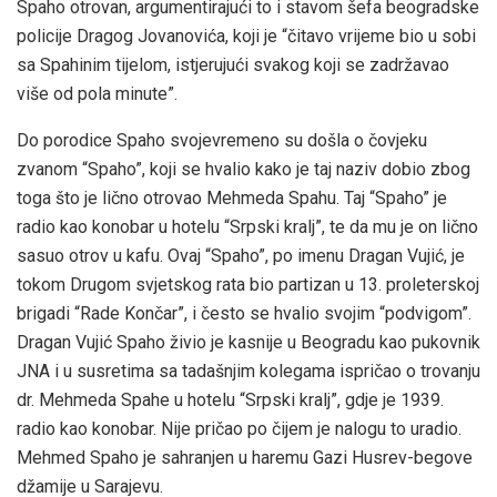
Spaho otrovan, argumentirajući to i stavom šefa beogradske
policije Dragog Jovanovića, koji je “čitavo vrijeme bio u sobi
sa Spahinim tijelom, istjerujući svakog koji se zadržavao
više od pola minute”.
Do porodice Spaho svojevremeno su došla o čovjeku
zvanom “Spaho”, koji se hvalio kako je taj naziv dobio zbog
toga što je lično otrovao Mehmeda Spahu. Taj “Spaho” je
radio kao konobar u hotelu “Srpski kralj”, te da mu je on lično
sasuo otrov u kafu. Ovaj “Spaho”, po imenu Dragan Vujić, je
tokom Drugom svjetskog rata bio partizan u 13. proleterskoj
brigadi “Rade Končar”, i često se hvalio svojim “podvigom”.
Dragan Vujić Spaho živio je kasnije u Beogradu kao pukovnik
JNA i u susretima sa tadašnjim kolegama ispričao o trovanju
dr. Mehmeda Spahe u hotelu “Srpski kralj”, gdje je 1939.
radio kao konobar. Nije pričao po čijem je nalogu to uradio.
Mehmed Spaho je sahranjen u haremu Gazi Husrev-begove
džamije u Sarajevu.