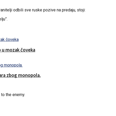
nitelji odbili sve ruske pozive na predaju, stoji:
lju”.
ip u mozak čoveka
lara zbog monopola.
 to the enemy.