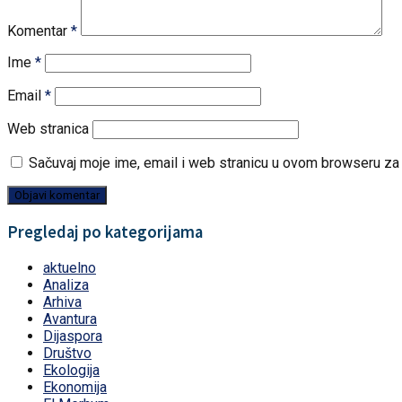
Komentar
*
Ime
*
Email
*
Web stranica
Sačuvaj moje ime, email i web stranicu u ovom browseru z
Pregledaj po kategorijama
aktuelno
Analiza
Arhiva
Avantura
Dijaspora
Društvo
Ekologija
Ekonomija