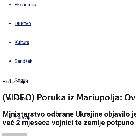
Ekonomija
Društvo
Kultura
Sandžak
Regija
Home
Svijet
(VIDEO) Poruka iz Mariupolja: O
Svijet
Ministarstvo odbrane Ukrajine objavilo 
Zdravlje
već 2 mjeseca vojnici te zemlje potpuno 