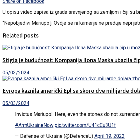
Share on Facebook
U opisu video zapisa iz grada sravnjenog sa zemljom i čiji su bra
“Nepobjedivi Mariupolj. Ovdje se ni kamenje ne predaje neprijate
Related posts
Stigla je budućnost: Kompanija Ilona Maska ubacila č
05/03/2024
Evropa kaznila američki Epl sa skoro dve milijarde do
05/03/2024
Invictus Mariupol. Here, even the stones do not surrender
#ArmUkraineNow
pic.twitter.com/U41cCu3U1f
— Defense of Ukraine (@DefenceU)
April 19, 2022