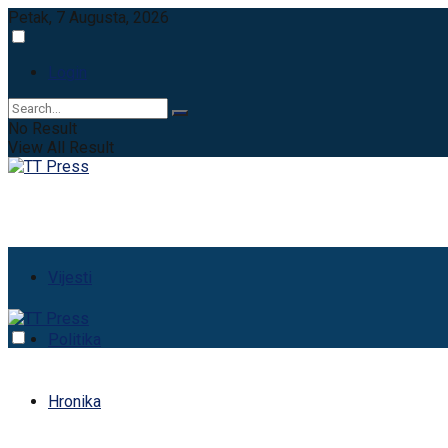
Petak, 7 Augusta, 2026
Login
No Result
View All Result
Vijesti
Politika
Hronika