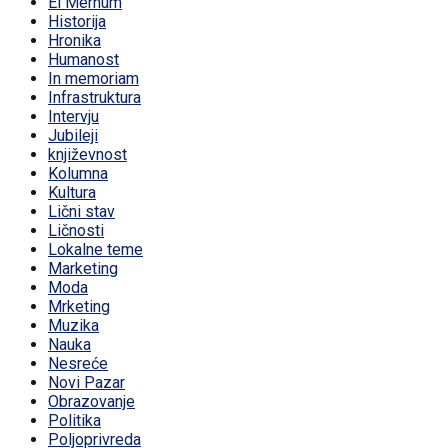
El Merhum
Historija
Hronika
Humanost
In memoriam
Infrastruktura
Intervju
Jubileji
književnost
Kolumna
Kultura
Lični stav
Ličnosti
Lokalne teme
Marketing
Moda
Mrketing
Muzika
Nauka
Nesreće
Novi Pazar
Obrazovanje
Politika
Poljoprivreda