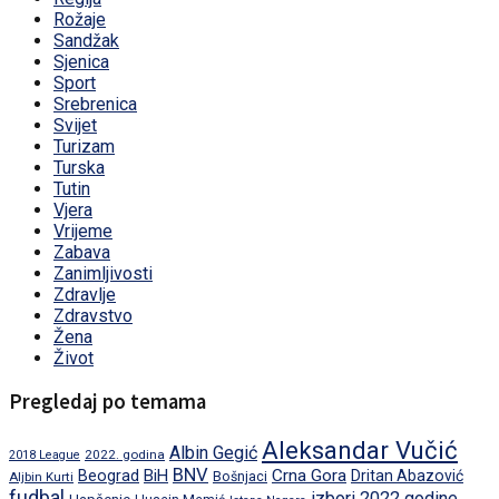
Rožaje
Sandžak
Sjenica
Sport
Srebrenica
Svijet
Turizam
Turska
Tutin
Vjera
Vrijeme
Zabava
Zanimljivosti
Zdravlje
Zdravstvo
Žena
Život
Pregledaj po temama
Aleksandar Vučić
Albin Gegić
2022. godina
2018 League
BNV
BiH
Crna Gora
Beograd
Dritan Abazović
Aljbin Kurti
Bošnjaci
fudbal
izbori 2022.godine