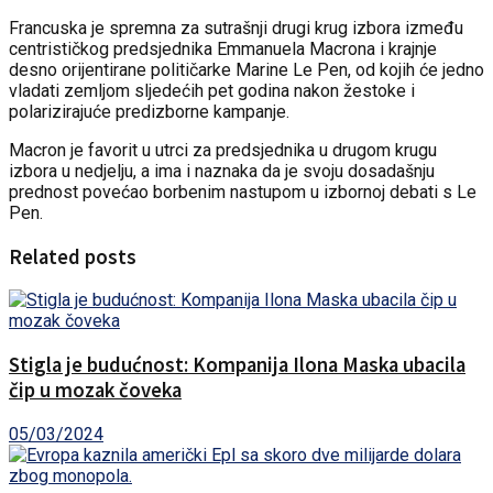
Francuska je spremna za sutrašnji drugi krug izbora između
centrističkog predsjednika Emmanuela Macrona i krajnje
desno orijentirane političarke Marine Le Pen, od kojih će jedno
vladati zemljom sljedećih pet godina nakon žestoke i
polarizirajuće predizborne kampanje.
Macron je favorit u utrci za predsjednika u drugom krugu
izbora u nedjelju, a ima i naznaka da je svoju dosadašnju
prednost povećao borbenim nastupom u izbornoj debati s Le
Pen.
Related posts
Stigla je budućnost: Kompanija Ilona Maska ubacila
čip u mozak čoveka
05/03/2024