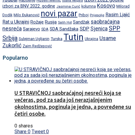
Hapšenje
Husein Memić
Istana Negara
Kosovo
izbori za BNV 2022. godine
Milorad
Jasmina Curić
kolumna
novi pazar
Rasim Ljajić
Dodik
Priboj
Milo Đukanović
Prijepolje
saobraćajna
Rat u Ukrajini
Rožaje
Rusija
Sandžak
Salih Hot
SPP
nesreća
SDP
Sjenica
Sarajevo
SDA Sandžaka
SDA
Tutin
Srbija
Usame
Turska
Sulejman Ugljanin
Ukrajina
Zukorlić
Zaim Redžepović
Popularno
U STRAVIČNOJ saobraćajnoj nesreći koja se
večeras, pod za sada još nerazjašnjenim
okolnostima, poginula je jedna, a povređene su
četiri osobe.
0 shares
Share
0
Tweet
0