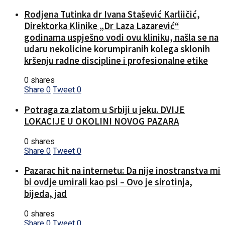
Rodjena Tutinka dr Ivana Stašević Karliičić,
Direktorka Klinike „Dr Laza Lazarević“
godinama uspješno vodi ovu kliniku, našla se na
udaru nekolicine korumpiranih kolega sklonih
kršenju radne discipline i profesionalne etike
0 shares
Share
0
Tweet
0
Potraga za zlatom u Srbiji u jeku. DVIJE
LOKACIJE U OKOLINI NOVOG PAZARA
0 shares
Share
0
Tweet
0
Pazarac hit na internetu: Da nije inostranstva mi
bi ovdje umirali kao psi – Ovo je sirotinja,
bijeda, jad
0 shares
Share
0
Tweet
0