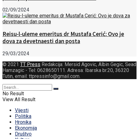
02/09/2024
Reisu-l-uleme emeritus dr Mustafa Cerić: Ovo je
dova za devetnaesti dan posta
29/03/2024
© 2021
TT Press
Redakcija: Mersid Agovic, Albin Gegic, Sead
Hamzagic - Tel: 0628650111. Adresa: Ibarska br.20, 36320
Tutin, email: ttpressinfo@gmail.com
.
No Result
View All Result
Vijesti
Politika
Hronika
Ekonomija
Društvo