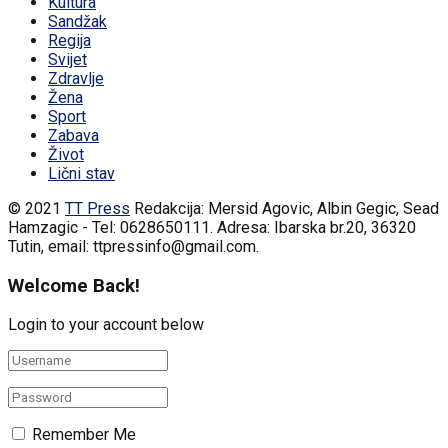
Kultura
Sandžak
Regija
Svijet
Zdravlje
Žena
Sport
Zabava
Život
Lični stav
© 2021
TT Press
Redakcija: Mersid Agovic, Albin Gegic, Sead
Hamzagic - Tel: 0628650111. Adresa: Ibarska br.20, 36320
Tutin, email: ttpressinfo@gmail.com
.
Welcome Back!
Login to your account below
Remember Me