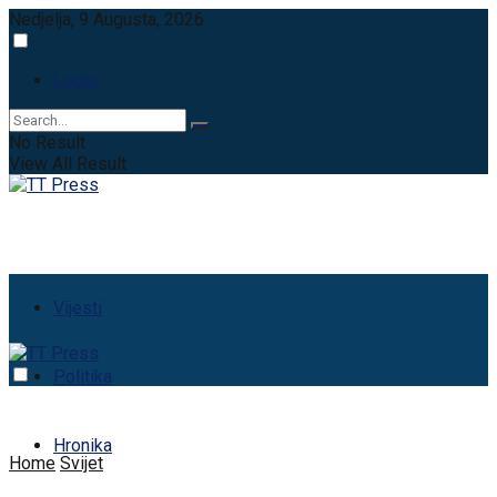
Nedjelja, 9 Augusta, 2026
Login
No Result
View All Result
Vijesti
Politika
Hronika
Home
Svijet