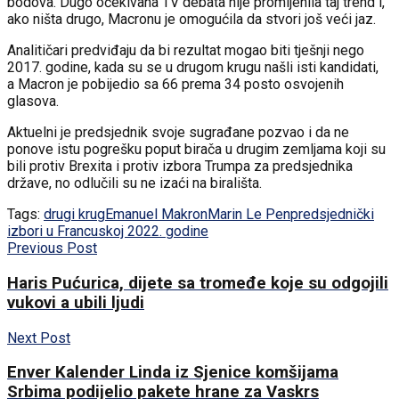
bodova. Dugo očekivana TV debata nije promijenila taj trend i,
ako ništa drugo, Macronu je omogućila da stvori još veći jaz.
Analitičari predviđaju da bi rezultat mogao biti tješnji nego
2017. godine, kada su se u drugom krugu našli isti kandidati,
a Macron je pobijedio sa 66 prema 34 posto osvojenih
glasova.
Aktuelni je predsjednik svoje sugrađane pozvao i da ne
ponove istu pogrešku poput birača u drugim zemljama koji su
bili protiv Brexita i protiv izbora Trumpa za predsjednika
države, no odlučili su ne izaći na birališta.
Tags:
drugi krug
Emanuel Makron
Marin Le Pen
predsjednički
izbori u Francuskoj 2022. godine
Previous Post
Haris Pućurica, dijete sa tromeđe koje su odgojili
vukovi a ubili ljudi
Next Post
Enver Kalender Linda iz Sjenice komšijama
Srbima podijelio pakete hrane za Vaskrs