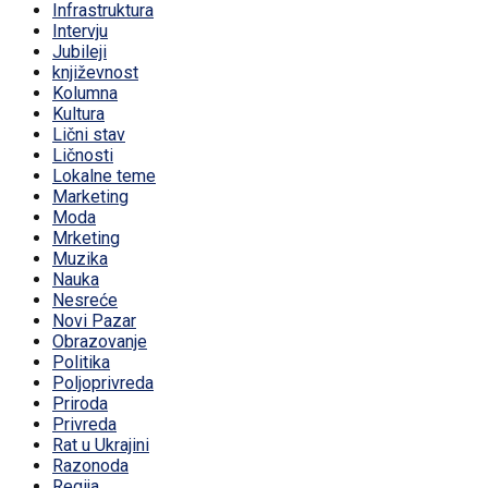
Infrastruktura
Intervju
Jubileji
književnost
Kolumna
Kultura
Lični stav
Ličnosti
Lokalne teme
Marketing
Moda
Mrketing
Muzika
Nauka
Nesreće
Novi Pazar
Obrazovanje
Politika
Poljoprivreda
Priroda
Privreda
Rat u Ukrajini
Razonoda
Regija