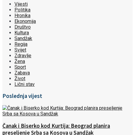
Vijesti
Politika
Hronika
Ekonomija
Društvo
Kultura
Sandžak
Regija
Svijet
Zdravlje
Žena
Sport
Zabava
Život
Lični stav
Poslednja vijest
Čanak i Biserko kod Kurtija: Beograd planira
preseljenje Srba sa Kosova u Sandžak