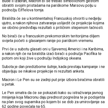
Bude li izabran, Macron bi se trebao simboličnom gestom
obratiti svojim pristašama na pariškome Marsovu polju u
podnožju Eiffelova tornja.
Birališta će se u kontinentalnoj Francuskoj otvoriti u nedjelju
ujutro, a nakon njihova zatvaranja uslijedit će projekcije kojima
se obično predviđaju rezultati s priličnim stepenom tačnosti.
No birači će u francuskim prekomorskim teritorijima diljem
svijeta početi s glasanjem ranije po pariškom vremenu.
Prvi će u subotu glasati oni u Sjevernoj Americi i na Karibima,
a nakon njih će na birališta izaći birači s područja Pacifika te
potom oni koji žive u području Indijskog okeana.
Subota je dan predizborne šutnje, kada prestaju kampanje i ne
objavljuju se nikakve projekcije ni rezultati anketa.
Macron i Le Pen su se zadnji put prije izbora biračima obratili
u petak.
Le Pen smatra da će se pokazati kako su istraživanja javnog
mnijenja koja Macronu daju prednost pogrešna te je podsjetila
na plan svog suparnika po kojem bi se dob za umirovljenje sa
62 godine povećala na 65.