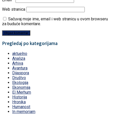
Web stranica
Sačuvaj moje ime, email i web stranicu u ovom browseru
za buduće komentare.
Pregledaj po kategorijama
aktuelno
Analiza
Arhiva
Avantura
Dijaspora
Društvo
Ekologija
Ekonomija
El Merhum
Historija
Hronika
Humanost
In memoriam