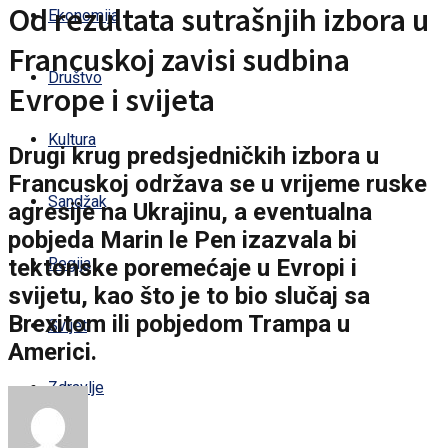
Od rezultata sutrašnjih izbora u
Ekonomija
Francuskoj zavisi sudbina
Društvo
Evrope i svijeta
Kultura
Drugi krug predsjedničkih izbora u
Francuskoj održava se u vrijeme ruske
Sandžak
agresije na Ukrajinu, a eventualna
pobjeda Marin le Pen izazvala bi
tektonske poremećaje u Evropi i
Regija
svijetu, kao što je to bio slučaj sa
Brexitom ili pobjedom Trampa u
Svijet
Americi.
Zdravlje