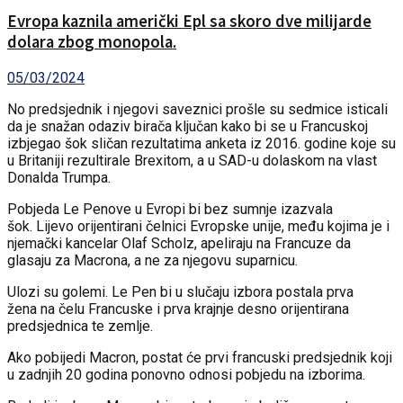
Evropa kaznila američki Epl sa skoro dve milijarde
dolara zbog monopola.
05/03/2024
No predsjednik i njegovi saveznici prošle su sedmice isticali
da je snažan odaziv birača ključan kako bi se u Francuskoj
izbjegao šok sličan rezultatima anketa iz 2016. godine koje su
u Britaniji rezultirale Brexitom, a u SAD-u dolaskom na vlast
Donalda Trumpa.
Pobjeda Le Penove u Evropi bi bez sumnje izazvala
šok. Lijevo orijentirani čelnici Evropske unije, među kojima je i
njemački kancelar Olaf Scholz, apeliraju na Francuze da
glasaju za Macrona, a ne za njegovu suparnicu.
Ulozi su golemi. Le Pen bi u slučaju izbora postala prva
žena na čelu Francuske i prva krajnje desno orijentirana
predsjednica te zemlje.
Ako pobijedi Macron, postat će prvi francuski predsjednik koji
u zadnjih 20 godina ponovno odnosi pobjedu na izborima.