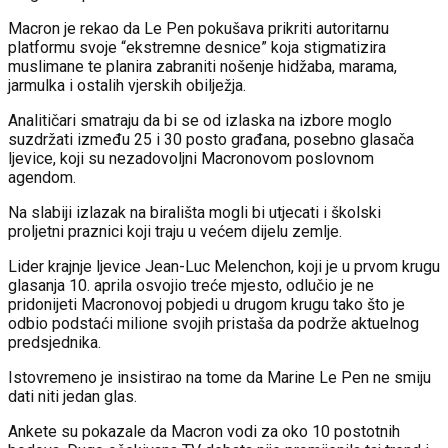
Macron je rekao da Le Pen pokušava prikriti autoritarnu
platformu svoje “ekstremne desnice” koja stigmatizira
muslimane te planira zabraniti nošenje hidžaba, marama,
jarmulka i ostalih vjerskih obilježja.
Analitičari smatraju da bi se od izlaska na izbore moglo
suzdržati između 25 i 30 posto građana, posebno glasača
ljevice, koji su nezadovoljni Macronovom poslovnom
agendom.
Na slabiji izlazak na birališta mogli bi utjecati i školski
proljetni praznici koji traju u većem dijelu zemlje.
Lider krajnje ljevice Jean-Luc Melenchon, koji je u prvom krugu
glasanja 10. aprila osvojio treće mjesto, odlučio je ne
pridonijeti Macronovoj pobjedi u drugom krugu tako što je
odbio podstaći milione svojih pristaša da podrže aktuelnog
predsjednika.
Istovremeno je insistirao na tome da Marine Le Pen ne smiju
dati niti jedan glas.
Ankete su pokazale da Macron vodi za oko 10 postotnih