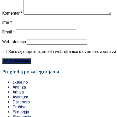
Komentar
*
Ime
*
Email
*
Web stranica
Sačuvaj moje ime, email i web stranicu u ovom browseru z
Pregledaj po kategorijama
aktuelno
Analiza
Arhiva
Avantura
Dijaspora
Društvo
Ekologija
Ekonomija