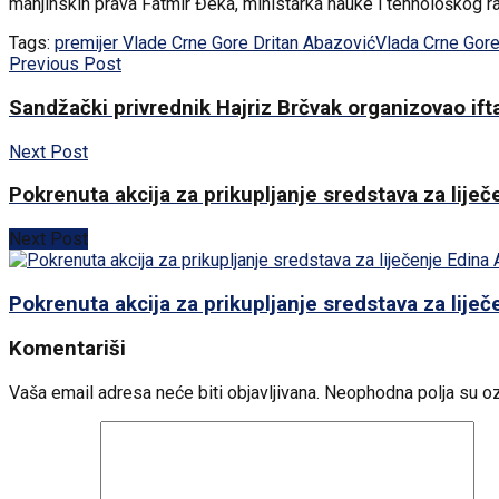
manjinskih prava Fatmir Đeka, ministarka nauke i tehnološkog raz
Tags:
premijer Vlade Crne Gore Dritan Abazović
Vlada Crne Gor
Previous Post
Sandžački privrednik Hajriz Brčvak organizovao ift
Next Post
Pokrenuta akcija za prikupljanje sredstava za lije
Next Post
Pokrenuta akcija za prikupljanje sredstava za lije
Komentariši
Vaša email adresa neće biti objavljivana.
Neophodna polja su o