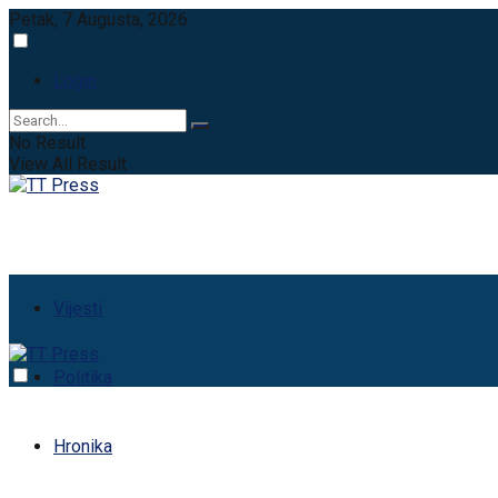
Petak, 7 Augusta, 2026
Login
No Result
View All Result
Vijesti
Politika
Hronika