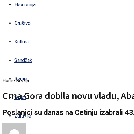
Ekonomija
Društvo
Kultura
Sandžak
Regija
Home
Regija
Crna Gora dobila novu vladu, Ab
Svijet
Poslanici su danas na Cetinju izabrali 43
Zdravlje