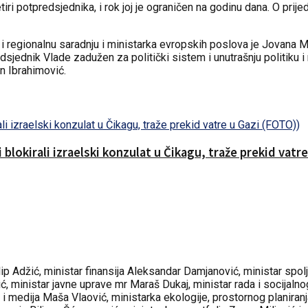
tiri potpredsjednika, i rok joj je ograničen na godinu dana. O prij
e i regionalnu saradnju i ministarka evropskih poslova je Jovana
dsjednik Vlade zadužen za politički sistem i unutrašnju politiku
in Ibrahimović.
 blokirali izraelski konzulat u Čikagu, traže prekid vatr
lip Adžić, ministar finansija Aleksandar Damjanović, ministar sp
ić, ministar javne uprave mr Maraš Dukaj, ministar rada i socijaln
e i medija Maša Vlaović, ministarka ekologije, prostornog planiran