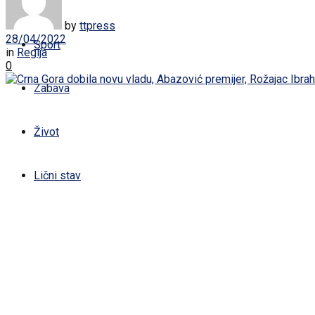
Žena
by
ttpress
28/04/2022
Sport
in
Regija
0
Zabava
Život
Lični stav