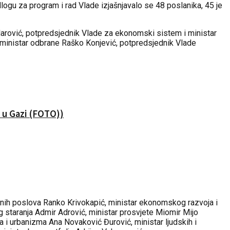
edlogu za program i rad Vlade izjašnjavalo se 48 poslanika, 45 je
 Marović, potpredsjednik Vlade za ekonomski sistem i ministar
 i ministar odbrane Raško Konjević, potpredsjednik Vlade
e u Gazi (FOTO))
oljnih poslova Ranko Krivokapić, ministar ekonomskog razvoja i
og staranja Admir Adrović, ministar prosvjete Miomir Mijo
ja i urbanizma Ana Novaković Đurović, ministar ljudskih i