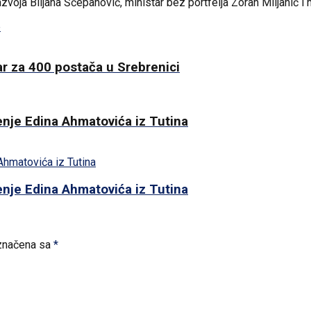
voja Biljana Šćepanović, ministar bez portfelja Zoran Miljanić i 
e
ar za 400 postača u Srebrenici
čenje Edina Ahmatovića iz Tutina
čenje Edina Ahmatovića iz Tutina
značena sa
*