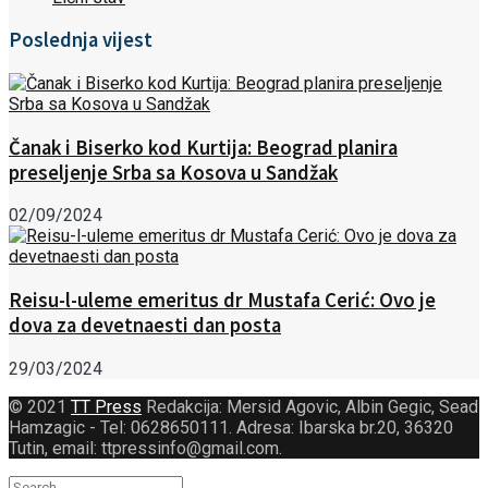
Poslednja vijest
Čanak i Biserko kod Kurtija: Beograd planira
preseljenje Srba sa Kosova u Sandžak
02/09/2024
Reisu-l-uleme emeritus dr Mustafa Cerić: Ovo je
dova za devetnaesti dan posta
29/03/2024
© 2021
TT Press
Redakcija: Mersid Agovic, Albin Gegic, Sead
Hamzagic - Tel: 0628650111. Adresa: Ibarska br.20, 36320
Tutin, email: ttpressinfo@gmail.com
.