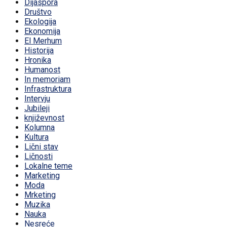
Dijaspora
Društvo
Ekologija
Ekonomija
El Merhum
Historija
Hronika
Humanost
In memoriam
Infrastruktura
Intervju
Jubileji
književnost
Kolumna
Kultura
Lični stav
Ličnosti
Lokalne teme
Marketing
Moda
Mrketing
Muzika
Nauka
Nesreće