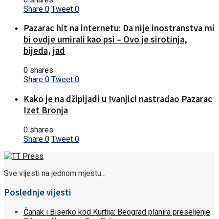
Share
0
Tweet
0
Pazarac hit na internetu: Da nije inostranstva mi
bi ovdje umirali kao psi – Ovo je sirotinja,
bijeda, jad
0 shares
Share
0
Tweet
0
Kako je na džipijadi u Ivanjici nastradao Pazarac
Izet Bronja
0 shares
Share
0
Tweet
0
Sve vijesti na jednom mjestu...
Poslednje vijesti
Čanak i Biserko kod Kurtija: Beograd planira preseljenje