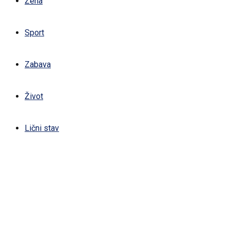
Žena
Sport
Zabava
Život
Lični stav