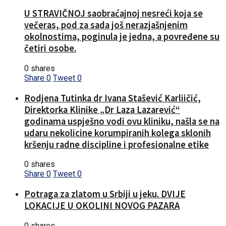
U STRAVIČNOJ saobraćajnoj nesreći koja se
večeras, pod za sada još nerazjašnjenim
okolnostima, poginula je jedna, a povređene su
četiri osobe.
0 shares
Share
0
Tweet
0
Rodjena Tutinka dr Ivana Stašević Karliičić,
Direktorka Klinike „Dr Laza Lazarević“
godinama uspješno vodi ovu kliniku, našla se na
udaru nekolicine korumpiranih kolega sklonih
kršenju radne discipline i profesionalne etike
0 shares
Share
0
Tweet
0
Potraga za zlatom u Srbiji u jeku. DVIJE
LOKACIJE U OKOLINI NOVOG PAZARA
0 shares