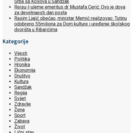
Srba sa Kosova u Sandžak
Reisu-l-uleme emeritus dr Mustafa Cerić: Ovo je dova
za devetnaesti dan posta
Rasim Ljajić obećao, ministar Memić realizovao: Tutinu
odobreno 55miliona za Dom kulture i uređenje školskog
dvorišta u Ribarićima
Kategorije
Vijesti
Politika
Hronika
Ekonomija
Društvo
Kultura
Sandžak
Regija
Svijet
Zdravlje
Žena
Sport
Zabava
Život
Lični stav