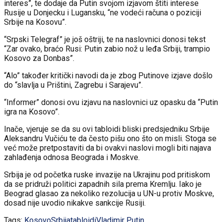
interes”, te dodaje da Putin svojom izjavom štiti interese
Rusije u Donjecku i Lugansku, “ne vodeći računa o poziciji
Srbije na Kosovu”.
“Srpski Telegraf” je još oštriji, te na naslovnici donosi tekst
“Zar ovako, braćo Rusi: Putin zabio nož u leđa Srbiji, trampio
Kosovo za Donbas”.
“Alo” također kritički navodi da je zbog Putinove izjave došlo
do “slavlja u Prištini, Zagrebu i Sarajevu”.
“Informer” donosi ovu izjavu na naslovnici uz opasku da “Putin
igra na Kosovo”.
Inače, vjeruje se da su ovi tabloidi bliski predsjedniku Srbije
Aleksandru Vučiću te da često pišu ono što on misli. Stoga se
već može pretpostaviti da bi ovakvi naslovi mogli biti najava
zahlađenja odnosa Beograda i Moskve.
Srbija je od početka ruske invazije na Ukrajinu pod pritiskom
da se pridruži politici zapadnih sila prema Kremlju. Iako je
Beograd glasao za nekoliko rezolucija u UN-u protiv Moskve,
dosad nije uvodio nikakve sankcije Rusiji.
Tags:
Kosovo
Srbija
tabloidi
Vladimir Putin