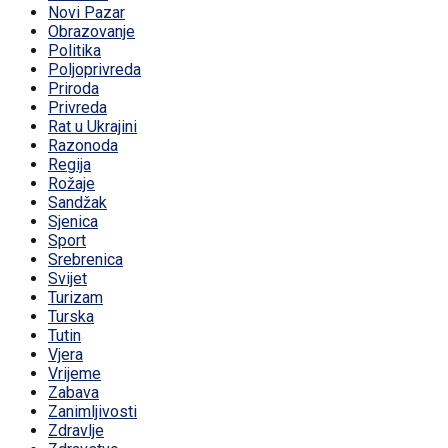
Novi Pazar
Obrazovanje
Politika
Poljoprivreda
Priroda
Privreda
Rat u Ukrajini
Razonoda
Regija
Rožaje
Sandžak
Sjenica
Sport
Srebrenica
Svijet
Turizam
Turska
Tutin
Vjera
Vrijeme
Zabava
Zanimljivosti
Zdravlje