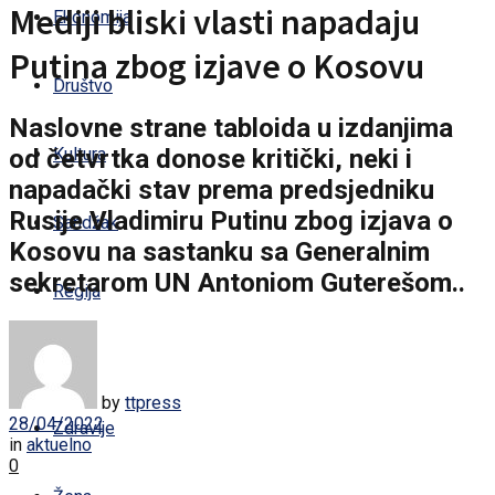
Mediji bliski vlasti napadaju
Ekonomija
Putina zbog izjave o Kosovu
Društvo
Naslovne strane tabloida u izdanjima
od četvrtka donose kritički, neki i
Kultura
napadački stav prema predsjedniku
Rusije Vladimiru Putinu zbog izjava o
Sandžak
Kosovu na sastanku sa Generalnim
sekretarom UN Antoniom Guterešom..
Regija
Svijet
by
ttpress
28/04/2022
Zdravlje
in
aktuelno
0