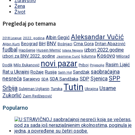
Zdravstvo
Žena
Život
Pregledaj po temama
Aleksandar Vučić
Albin Gegić
2022. godina
2018 League
BNV
BiH
Crna Gora
Beograd
Dritan Abazović
Aljbin Kurti
Bošnjaci
fudbal
izbori 2022.godine
Hapšenje
Husein Memić
Istana Negara
Kosovo
izbori za BNV 2022. godine
Milorad
Jasmina Curić
kolumna
novi pazar
Rasim Ljajić
Dodik
Priboj
Milo Đukanović
Prijepolje
saobraćajna
Rat u Ukrajini
Rožaje
Rusija
Sandžak
Salih Hot
SPP
nesreća
SDP
Sjenica
Sarajevo
SDA Sandžaka
SDA
Tutin
Srbija
Usame
Turska
Sulejman Ugljanin
Ukrajina
Zukorlić
Zaim Redžepović
Popularno