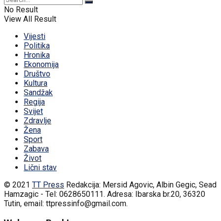
No Result
View All Result
Vijesti
Politika
Hronika
Ekonomija
Društvo
Kultura
Sandžak
Regija
Svijet
Zdravlje
Žena
Sport
Zabava
Život
Lični stav
© 2021
TT Press
Redakcija: Mersid Agovic, Albin Gegic, Sead
Hamzagic - Tel: 0628650111. Adresa: Ibarska br.20, 36320
Tutin, email: ttpressinfo@gmail.com
.