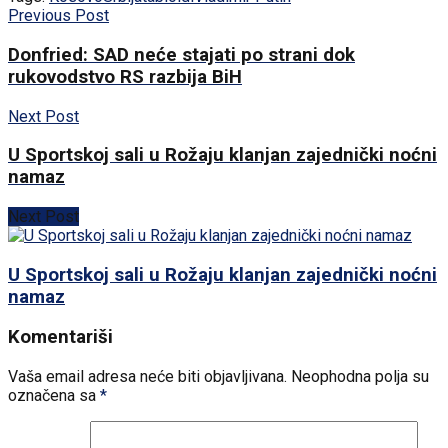
Previous Post
Donfried: SAD neće stajati po strani dok
rukovodstvo RS razbija BiH
Next Post
U Sportskoj sali u Rožaju klanjan zajednički noćni
namaz
Next Post
U Sportskoj sali u Rožaju klanjan zajednički noćni
namaz
Komentariši
Vaša email adresa neće biti objavljivana.
Neophodna polja su
označena sa
*