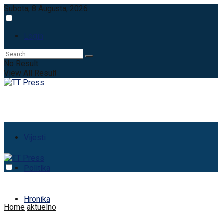
Subota, 8 Augusta, 2026
Login
No Result
View All Result
Vijesti
Politika
Hronika
Home
aktuelno