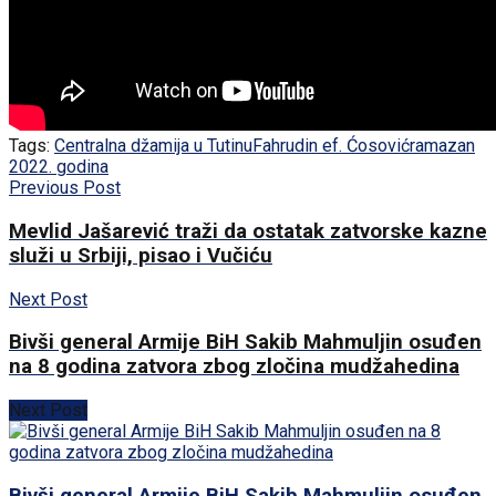
Tags:
Centralna džamija u Tutinu
Fahrudin ef. Ćosović
ramazan
2022. godina
Previous Post
Mevlid Jašarević traži da ostatak zatvorske kazne
služi u Srbiji, pisao i Vučiću
Next Post
Bivši general Armije BiH Sakib Mahmuljin osuđen
na 8 godina zatvora zbog zločina mudžahedina
Next Post
Bivši general Armije BiH Sakib Mahmuljin osuđen