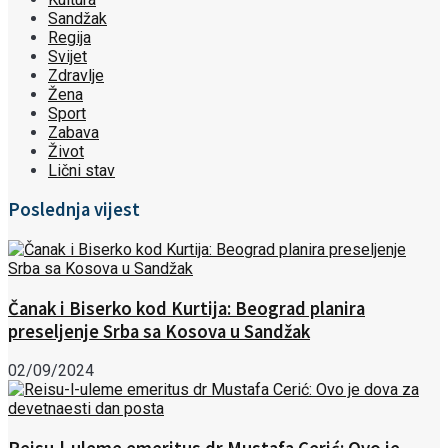
Sandžak
Regija
Svijet
Zdravlje
Žena
Sport
Zabava
Život
Lični stav
Poslednja vijest
Čanak i Biserko kod Kurtija: Beograd planira
preseljenje Srba sa Kosova u Sandžak
02/09/2024