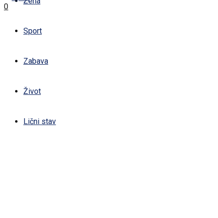
Žena
0
Sport
Zabava
Život
Lični stav