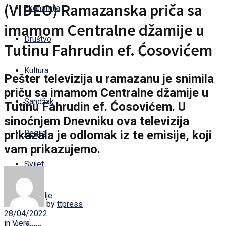
(VIDEO) Ramazanska priča sa
Ekonomija
imamom Centralne džamije u
Društvo
Tutinu Fahrudin ef. Ćosovićem
Kultura
Pešter televizija u ramazanu je snimila
priču sa imamom Centralne džamije u
Sandžak
Tutinu Fahrudin ef. Ćosovićem. U
sinoćnjem Dnevniku ova televizija
prikazala je odlomak iz te emisije, koji
Regija
vam prikazujemo.
Svijet
Zdravlje
by
ttpress
28/04/2022
in
Vjera