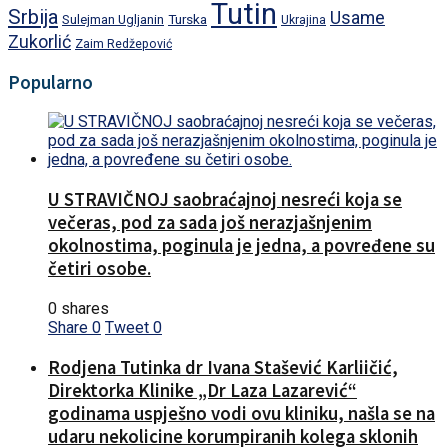
Tutin
Srbija
Usame
Turska
Sulejman Ugljanin
Ukrajina
Zukorlić
Zaim Redžepović
Popularno
U STRAVIČNOJ saobraćajnoj nesreći koja se
večeras, pod za sada još nerazjašnjenim
okolnostima, poginula je jedna, a povređene su
četiri osobe.
0 shares
Share
0
Tweet
0
Rodjena Tutinka dr Ivana Stašević Karliičić,
Direktorka Klinike „Dr Laza Lazarević“
godinama uspješno vodi ovu kliniku, našla se na
udaru nekolicine korumpiranih kolega sklonih