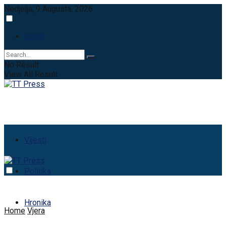
Nedjelja, 9 Augusta, 2026
Login
No Result
View All Result
Vijesti
Politika
Hronika
Home
Vjera