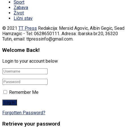
Sport
Zabava
Život
Lični stav
© 2021
TT Press
Redakcija: Mersid Agovic, Albin Gegic, Sead
Hamzagic - Tel: 0628650111. Adresa: Ibarska br.20, 36320
Tutin, email: ttpressinfo@gmail.com
.
Welcome Back!
Login to your account below
Remember Me
Forgotten Password?
Retrieve your password