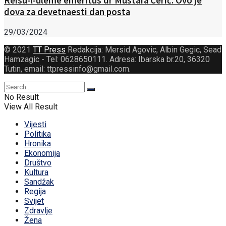
Reisu-l-uleme emeritus dr Mustafa Cerić: Ovo je
dova za devetnaesti dan posta
29/03/2024
© 2021
TT Press
Redakcija: Mersid Agovic, Albin Gegic, Sead
Hamzagic - Tel: 0628650111. Adresa: Ibarska br.20, 36320
Tutin, email: ttpressinfo@gmail.com
.
No Result
View All Result
Vijesti
Politika
Hronika
Ekonomija
Društvo
Kultura
Sandžak
Regija
Svijet
Zdravlje
Žena