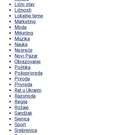
Lični stav
Ličnosti
Lokalne teme
Marketing
Moda
Mrketing
Muzika
Nauka
Nesreće
Novi Pazar
Obrazovanje
Politika
Poljoprivreda
Priroda
Privreda
Rat u Ukrajini
Razonoda
Regija
Rožaje
Sandžak
Sjenica
Sport
Srebrenica