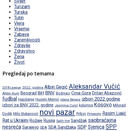
Svijet
Turizam
Turska
Tutin
Vjera
Vrijeme
Zabava
Zanimljivosti
Zdravlje
Zdravstvo
Žena
Život
Pregledaj po temama
Aleksandar Vučić
Albin Gegić
2022. godina
2018 League
BNV
BiH
Crna Gora
Beograd
Dritan Abazović
Aljbin Kurti
Bošnjaci
fudbal
izbori 2022.godine
Hapšenje
Husein Memić
Istana Negara
Kosovo
izbori za BNV 2022. godine
Milorad
Jasmina Curić
kolumna
novi pazar
Rasim Ljajić
Dodik
Priboj
Milo Đukanović
Prijepolje
saobraćajna
Rat u Ukrajini
Rožaje
Rusija
Sandžak
Salih Hot
SPP
nesreća
SDP
Sjenica
Sarajevo
SDA Sandžaka
SDA