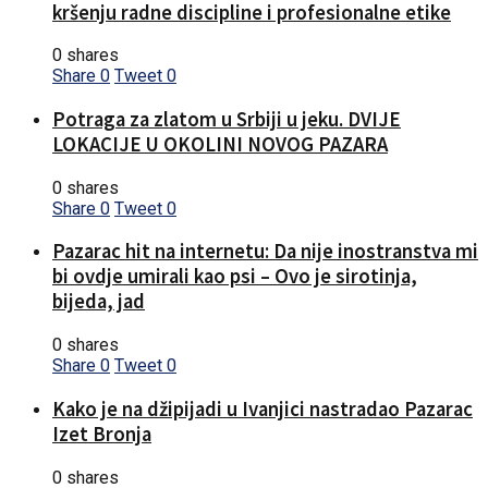
kršenju radne discipline i profesionalne etike
0 shares
Share
0
Tweet
0
Potraga za zlatom u Srbiji u jeku. DVIJE
LOKACIJE U OKOLINI NOVOG PAZARA
0 shares
Share
0
Tweet
0
Pazarac hit na internetu: Da nije inostranstva mi
bi ovdje umirali kao psi – Ovo je sirotinja,
bijeda, jad
0 shares
Share
0
Tweet
0
Kako je na džipijadi u Ivanjici nastradao Pazarac
Izet Bronja
0 shares