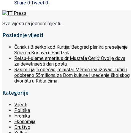
Share
0
Tweet
0
Sve vijesti na jednom mjestu...
Poslednje vijesti
Čanak i Biserko kod Kurtija: Beograd planira preseljenje
Srba sa Kosova u Sandžak
Reisu-l-uleme emeritus dr Mustafa Cerić: Ovo je dova
za devetnaesti dan posta
Rasim Ljajić obećao, ministar Memić realizovao: Tutinu
odobreno 55miliona za Dom kulture i uređenje školskog
dvorišta u Ribarićima
Kategorije
Vijesti
Politika
Hronika
Ekonomija
Društvo
Kultura