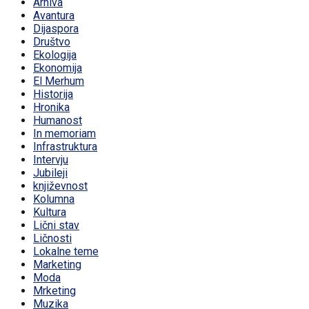
Arhiva
Avantura
Dijaspora
Društvo
Ekologija
Ekonomija
El Merhum
Historija
Hronika
Humanost
In memoriam
Infrastruktura
Intervju
Jubileji
književnost
Kolumna
Kultura
Lični stav
Ličnosti
Lokalne teme
Marketing
Moda
Mrketing
Muzika