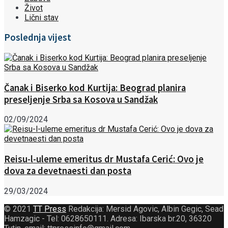
Život
Lični stav
Poslednja vijest
Čanak i Biserko kod Kurtija: Beograd planira
preseljenje Srba sa Kosova u Sandžak
02/09/2024
Reisu-l-uleme emeritus dr Mustafa Cerić: Ovo je
dova za devetnaesti dan posta
29/03/2024
© 2021
TT Press
Redakcija: Mersid Agovic, Albin Gegic, Sead
Hamzagic - Tel: 0628650111. Adresa: Ibarska br.20, 36320