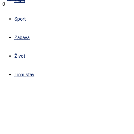
Žena
0
Sport
Zabava
Život
Lični stav