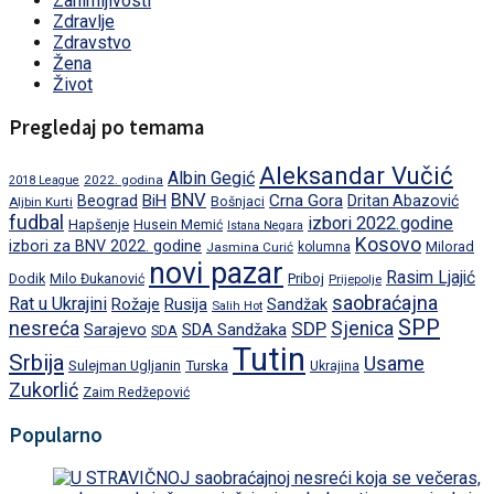
Zanimljivosti
Zdravlje
Zdravstvo
Žena
Život
Pregledaj po temama
Aleksandar Vučić
Albin Gegić
2022. godina
2018 League
BNV
BiH
Crna Gora
Beograd
Dritan Abazović
Aljbin Kurti
Bošnjaci
fudbal
izbori 2022.godine
Hapšenje
Husein Memić
Istana Negara
Kosovo
izbori za BNV 2022. godine
Milorad
Jasmina Curić
kolumna
novi pazar
Rasim Ljajić
Dodik
Priboj
Milo Đukanović
Prijepolje
saobraćajna
Rat u Ukrajini
Rožaje
Rusija
Sandžak
Salih Hot
SPP
nesreća
SDP
Sjenica
Sarajevo
SDA Sandžaka
SDA
Tutin
Srbija
Usame
Turska
Sulejman Ugljanin
Ukrajina
Zukorlić
Zaim Redžepović
Popularno