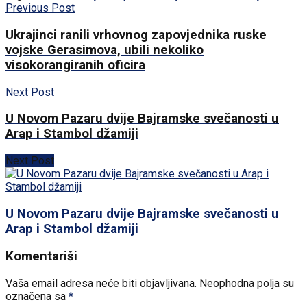
Previous Post
Ukrajinci ranili vrhovnog zapovjednika ruske
vojske Gerasimova, ubili nekoliko
visokorangiranih oficira
Next Post
U Novom Pazaru dvije Bajramske svečanosti u
Arap i Stambol džamiji
Next Post
U Novom Pazaru dvije Bajramske svečanosti u
Arap i Stambol džamiji
Komentariši
Vaša email adresa neće biti objavljivana.
Neophodna polja su
označena sa
*