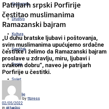
Patrijarh srpski Porfirije
Ekonomija
čestitao muslimanima
Društvo
Ramazanski bajram
Kultura
„U duhu bratske ljubavi i poštovanja,
svim muslimanima upućujemo srdačne
Sandžak
čestitke i želimo da Ramazanski bajram
proslave u zdravlju, miru, ljubavi i
svakom dobru“, naveo je patrijarh
Regija
Porfirije u čestitki.
Svijet
Zdravlje
by
ttpress
02/05/2022
in
aktuelno