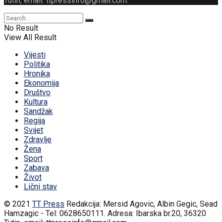
Tutin, email: ttpressinfo@gmail.com
.
No Result
View All Result
Vijesti
Politika
Hronika
Ekonomija
Društvo
Kultura
Sandžak
Regija
Svijet
Zdravlje
Žena
Sport
Zabava
Život
Lični stav
© 2021
TT Press
Redakcija: Mersid Agovic, Albin Gegic, Sead
Hamzagic - Tel: 0628650111. Adresa: Ibarska br.20, 36320