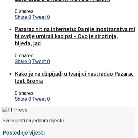
0 shares
Share
0
Tweet
0
Pazarac hit na internetu: Da nije inostranstva mi
bi ovdje umirali kao psi – Ovo je sirotinja,
bijeda, jad
0 shares
Share
0
Tweet
0
Kako je na džipijadi u Ivanjici nastradao Pazarac
Izet Bronja
0 shares
Share
0
Tweet
0
Sve vijesti na jednom mjestu...
Poslednje vijesti