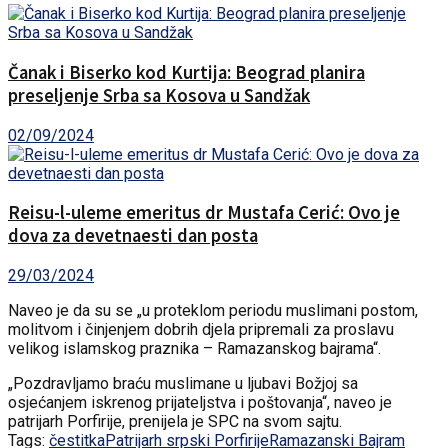
Čanak i Biserko kod Kurtija: Beograd planira
preseljenje Srba sa Kosova u Sandžak
02/09/2024
Reisu-l-uleme emeritus dr Mustafa Cerić: Ovo je
dova za devetnaesti dan posta
29/03/2024
Naveo je da su se „u proteklom periodu muslimani postom,
molitvom i činjenjem dobrih djela pripremali za proslavu
velikog islamskog praznika – Ramazanskog bajrama“.
„Pozdravljamo braću muslimane u ljubavi Božjoj sa
osjećanjem iskrenog prijateljstva i poštovanja“, naveo je
patrijarh Porfirije, prenijela je SPC na svom sajtu.
Tags:
čestitka
Patrijarh srpski Porfirije
Ramazanski Bajram