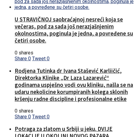
U STRAVIČNOJ saobraćajnoj nesreći koja se
večeras, pod za sada još nerazjašnjenim
okolnostima, poginula je jedna, a povređene su
četiri osobe.
0 shares
Share
0
Tweet
0
Rodjena Tutinka dr Ivana Stašević Karliičić,
Direktorka Klinike „Dr Laza Lazarević“
godinama uspješno vodi ovu kliniku, našla se na
udaru nekolicine korumpiranih kolega sklonih
kršenju radne discipline i profesionalne etike
0 shares
Share
0
Tweet
0
Potraga za zlatom u Srbiji u jeku. DVIJE
LOKACIJE U OKOLINI NOVOG PAZARA