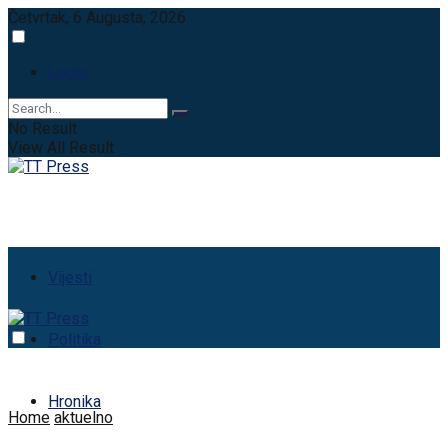
Četvrtak, 6 Augusta, 2026
Login
No Result
View All Result
Vijesti
Politika
Hronika
Home
aktuelno