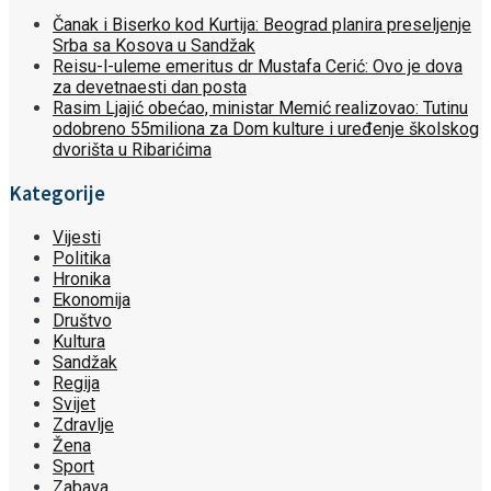
Čanak i Biserko kod Kurtija: Beograd planira preseljenje
Srba sa Kosova u Sandžak
Reisu-l-uleme emeritus dr Mustafa Cerić: Ovo je dova
za devetnaesti dan posta
Rasim Ljajić obećao, ministar Memić realizovao: Tutinu
odobreno 55miliona za Dom kulture i uređenje školskog
dvorišta u Ribarićima
Kategorije
Vijesti
Politika
Hronika
Ekonomija
Društvo
Kultura
Sandžak
Regija
Svijet
Zdravlje
Žena
Sport
Zabava