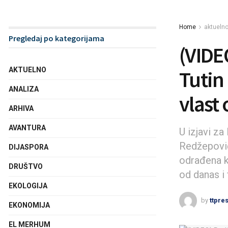
Home
aktueln
Pregledaj po kategorijama
(VIDE
AKTUELNO
Tutin
ANALIZA
vlast
ARHIVA
AVANTURA
U izjavi z
Redžepović
DIJASPORA
odrađena ka
DRUŠTVO
od danas i 
EKOLOGIJA
by
ttpre
EKONOMIJA
EL MERHUM