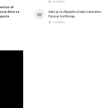
0 SHARES
eritus dr
vo je dova za
Kako je na džipijadi u Ivanjici nastradao
 posta
Pazarac Izet Bronja
0 SHARES