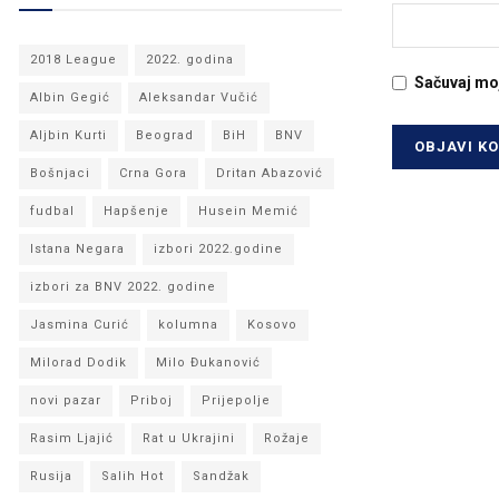
2018 League
2022. godina
Sačuvaj mo
Albin Gegić
Aleksandar Vučić
Aljbin Kurti
Beograd
BiH
BNV
Bošnjaci
Crna Gora
Dritan Abazović
fudbal
Hapšenje
Husein Memić
Istana Negara
izbori 2022.godine
izbori za BNV 2022. godine
Jasmina Curić
kolumna
Kosovo
Milorad Dodik
Milo Đukanović
novi pazar
Priboj
Prijepolje
Rasim Ljajić
Rat u Ukrajini
Rožaje
Rusija
Salih Hot
Sandžak