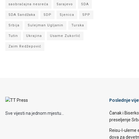
saobraćajna nesreća
Sarajevo
SDA
SDA Sandžaka
SDP
Sjenica
SPP
Srbija
Sulejman Ugljanin
Turska
Tutin
Ukrajina
Usame Zukorlić
Zaim Redžepović
Poslednje vije
Čanak i Biserko
Sve vijesti na jednom mjestu...
preseljenje Sr
Reisu-l-uleme 
dova za devetn