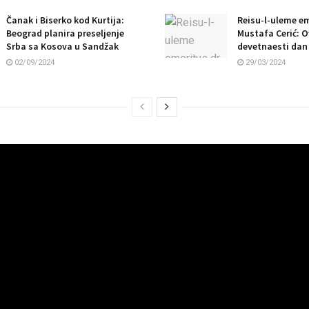
Čanak i Biserko kod Kurtija:
Reisu-l-uleme em
Beograd planira preseljenje
Mustafa Cerić: O
Srba sa Kosova u Sandžak
devetnaesti dan
02/09/2024
29/03/2024