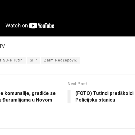
 TV
a SO-e Tutin
SPP
Zaim Redžepović
Next Post
e komunalije, gradiće se
(FOTO) Tutinci predškolci 
 Đurumlijama u Novom
Policijsku stanicu