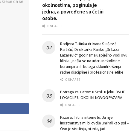
okolnostima, poginula je
jedna, a povređene su četiri
osobe.
0 SHARES
Rodjena Tutinka dr Ivana Stašević
Karliičić, Direktorka Klinike „Dr Laza
Lazarević“ godinama uspješno vodi ovu
kliniku, našla se na udaru nekolicine
korumpiranih kolega sklonih kršenju
radne discipline i profesionalne etike
0 SHARES
Potraga za zlatom u Srbiji u jeku. DVIJE
LOKACIJE U OKOLINI NOVOG PAZARA
0 SHARES
Pazarac hit na internetu: Da nije
inostranstva mi bi ovdje umirali kao psi –
Ovo je sirotinja, bijeda, jad