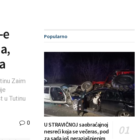
-e
Popularno
a,
ja
utinu Zaim
ije
t u Tutinu
0
U STRAVIČNOJ saobraćajnoj
nesreći koja se večeras, pod
za sada još nerazjašnjenim