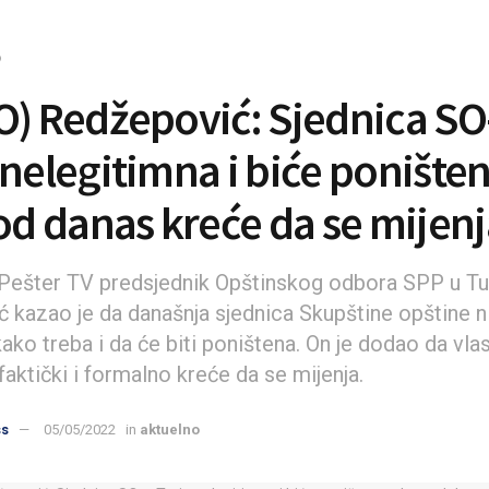
o
O) Redžepović: Sjednica SO
 nelegitimna i biće poništen
 od danas kreće da se mijen
a Pešter TV predsjednik Opštinskog odbora SPP u T
 kazao je da današnja sjednica Skupštine opštine n
ko treba i da će biti poništena. On je dodao da vlas
faktički i formalno kreće da se mijenja.
ss
05/05/2022
in
aktuelno