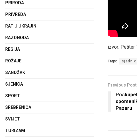
PRIRODA
PRIVREDA
RAT U UKRAJINI
RAZONODA
izvor: Pešter
REGIJA
ROŽAJE
Tags:
sjednic
SANDŽAK
SJENICA
Previous Post
Poskupel
SPORT
spomenik
SREBRENICA
Pazaru
SVIJET
TURIZAM