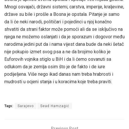
Mnogi osvajači, državni sistemi, carstva, imperije, kraljevine,
države su bile i prošle a Bosna je opstala. Pitanje je samo
da li će neki narodi, političari i pojedinci u njoj konačno
shvatiti da strani faktor može pomoći ali da se isključivo na
njega ne možemo oslanjati i da je sporazum i dogovor među
narodima jedini put da i nama vijest dana bude da neki šetač
nije pokupio izmet svog psa a ne da brojimo koliko je
Euforovih vojnika stiglo u BiH i da li ćemo osvanuti sa
odlukom da je zemlja osim što je de fakto i de iure
podijeljena. Više nego ikad danas nam treba hrabrosti i
mudrosti u ocjeni stanja i u koracima koje treba praviti.
Tags:
Sarajevo
Sead Hamzagić
Previous Post