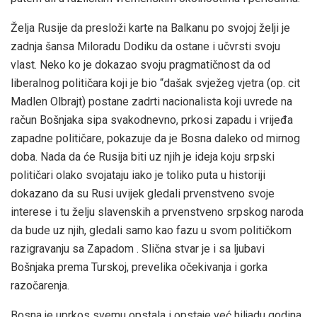
Želja Rusije da presloži karte na Balkanu po svojoj želji je
zadnja šansa Miloradu Dodiku da ostane i učvrsti svoju
vlast. Neko ko je dokazao svoju pragmatičnost da od
liberalnog političara koji je bio “dašak svježeg vjetra (op. cit
Madlen Olbrajt) postane zadrti nacionalista koji uvrede na
račun Bošnjaka sipa svakodnevno, prkosi zapadu i vrijeđa
zapadne političare, pokazuje da je Bosna daleko od mirnog
doba. Nada da će Rusija biti uz njih je ideja koju srpski
političari olako svojataju iako je toliko puta u historiji
dokazano da su Rusi uvijek gledali prvenstveno svoje
interese i tu želju slavenskih a prvenstveno srpskog naroda
da bude uz njih, gledali samo kao fazu u svom političkom
razigravanju sa Zapadom . Slična stvar je i sa ljubavi
Bošnjaka prema Turskoj, prevelika očekivanja i gorka
razočarenja.
Bosna je uprkos svemu opstala i opstaje već hiljadu godina.