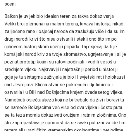
sceni.
Balkan je uvijek bio idealan teren za takva dokazivanja.
Veliki broj plemena na malom terenu, krvava historija, nikad
zaliječene rane i osjećaj naroda da zaslužuju više i da su im
drugi narodi krivi što nisu ostvarili i stekli ono što im po
njihovom historijskom učenju pripada. Taj osjećaj da ti je
komšijski narod kriv za tvoje siromaštvo, ugnjetavanje i sl. je
poznat prototip kojim su ratovi počinjali i vodili se još u
srednjem vijeku. Najkrvaviji i najstrašniji period u historiji
gdje je ta sintagma zaživjela je bio II svjetski rat i holokaust
nad Jevrejima. Slična stvar se pokrenula i djelimično i
ostvarila i u BiH nad Bošnjacima krajem dvadesetog vijeka.
Nametnuti osjećaj uljeza koji ne bi trebalo da živi i boravi tu
se nameće Bošnjacima već više od dva vijeka i često puta
se ta teza morala dokazivati oružjem i ratnim zločinima. Ono
što zaprepaštava je upornost da se svaki put iznova ide tim
putem ali u različitim vremenskim okolnostima i periodima.