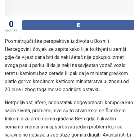
0
SHARES
Posmatrajući šire perspektive iz života u Bosni i
Hercegovini, čovjek se zapita kako li je to živjeti u zemlji
gdje će vijest dana biti da neki šetač nije pokupio izmet
svoga psa u parku ili da je neki nesavjestan vozač vozio
teret u kamionu bez cerade ili pak da je ministar greškom
platio gorivo kreditnom karticom ministarstva u iznosu od
20 eura i zbog toga morao podnijeti ostavku.
Netrpeljivost, afere, nedostatak odgovornosti, korupcija kao
način života, problemi, sve su to stvari koje se filmskom
trakom nižu pred očima građana BiH i gdje bukvalno
nemamo vremena ni apsorbovati jedan problem koji se
naravno ne rješava, a već stiže gomila drugih. Avanturisti bi