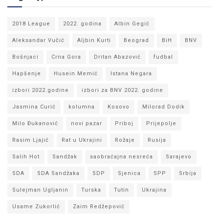
2018 League
2022. godina
Albin Gegić
Aleksandar Vučić
Aljbin Kurti
Beograd
BiH
BNV
Bošnjaci
Crna Gora
Dritan Abazović
fudbal
Hapšenje
Husein Memić
Istana Negara
izbori 2022.godine
izbori za BNV 2022. godine
Jasmina Curić
kolumna
Kosovo
Milorad Dodik
Milo Đukanović
novi pazar
Priboj
Prijepolje
Rasim Ljajić
Rat u Ukrajini
Rožaje
Rusija
Salih Hot
Sandžak
saobraćajna nesreća
Sarajevo
SDA
SDA Sandžaka
SDP
Sjenica
SPP
Srbija
Sulejman Ugljanin
Turska
Tutin
Ukrajina
Usame Zukorlić
Zaim Redžepović