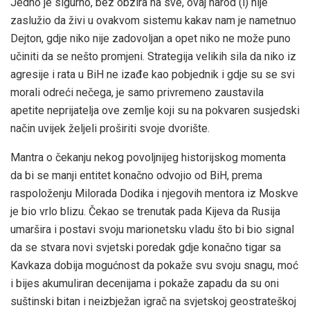
Jedno je sigurno, bez obzira na sve, ovaj narod (i) nije
zaslužio da živi u ovakvom sistemu kakav nam je nametnuo
Dejton, gdje niko nije zadovoljan a opet niko ne može puno
učiniti da se nešto promjeni. Strategija velikih sila da niko iz
agresije i rata u BiH ne izađe kao pobjednik i gdje su se svi
morali odreći nečega, je samo privremeno zaustavila
apetite neprijatelja ove zemlje koji su na pokvaren susjedski
način uvijek željeli proširiti svoje dvorište.
Mantra o čekanju nekog povoljnijeg historijskog momenta
da bi se manji entitet konačno odvojio od BiH, prema
raspoloženju Milorada Dodika i njegovih mentora iz Moskve
je bio vrlo blizu. Čekao se trenutak pada Kijeva da Rusija
umaršira i postavi svoju marionetsku vladu što bi bio signal
da se stvara novi svjetski poredak gdje konačno tigar sa
Kavkaza dobija mogućnost da pokaže svu svoju snagu, moć
i bijes akumuliran decenijama i pokaže zapadu da su oni
suštinski bitan i neizbježan igrač na svjetskoj geostrateškoj