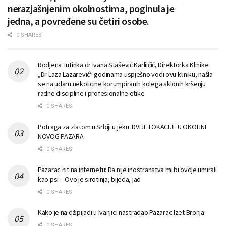
nerazjašnjenim okolnostima, poginula je
jedna, a povređene su četiri osobe.
0 SHARES
Rodjena Tutinka dr Ivana Stašević Karliičić, Direktorka Klinike
„Dr Laza Lazarević“ godinama uspješno vodi ovu kliniku, našla
se na udaru nekolicine korumpiranih kolega sklonih kršenju
radne discipline i profesionalne etike
0 SHARES
Potraga za zlatom u Srbiji u jeku. DVIJE LOKACIJE U OKOLINI
NOVOG PAZARA
0 SHARES
Pazarac hit na internetu: Da nije inostranstva mi bi ovdje umirali
kao psi – Ovo je sirotinja, bijeda, jad
0 SHARES
Kako je na džipijadi u Ivanjici nastradao Pazarac Izet Bronja
0 SHARES