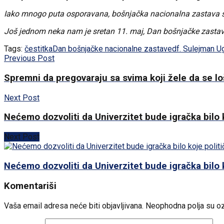
Iako mnogo puta osporavana, bošnjačka nacionalna zastava se 
Još jednom neka nam je sretan 11. maj, Dan bošnjačke zastave
Tags:
čestitka
Dan bošnjačke nacionalne zastave
df. Sulejman Ug
Previous Post
Spremni da pregovaraju sa svima koji žele da se lo
Next Post
Nećemo dozvoliti da Univerzitet bude igračka bilo k
Next Post
Nećemo dozvoliti da Univerzitet bude igračka bilo k
Komentariši
Vaša email adresa neće biti objavljivana.
Neophodna polja su o