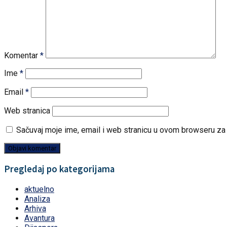
Komentar
*
Ime
*
Email
*
Web stranica
Sačuvaj moje ime, email i web stranicu u ovom browseru z
Pregledaj po kategorijama
aktuelno
Analiza
Arhiva
Avantura