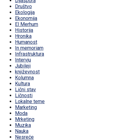
Dijaspora
Društvo
Ekologija
Ekonomija
El Merhum
Historija
Hronika
Humanost
In memoriam
Infrastruktura
Intervju
Jubileji
književnost
Kolumna
Kultura
Lični stav
Ličnosti
Lokalne teme
Marketing
Moda
Mrketing
Muzika
Nauka
Nesreće