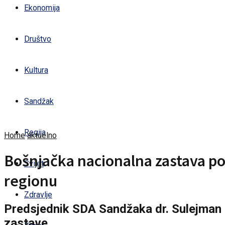
Ekonomija
Društvo
Kultura
Sandžak
Regija
Home
aktuelno
Bošnjačka nacionalna zastava pon
Svijet
regionu
Zdravlje
Predsjednik SDA Sandžaka dr. Sulejman U
zastave.