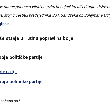
danas ponosno vijori na svim bošnjačkim ali i drugim državnim 
, stoji u čestitki predsjednika SDA Sandžaka dr. Sulejmana Ugl
ljanin
še stanje u Tutinu popravi na bolje
oje političke partije
oje političke partije
značena sa
*