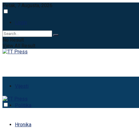
Petak, 7 Augusta, 2026
Login
No Result
View All Result
Vijesti
Politika
Hronika