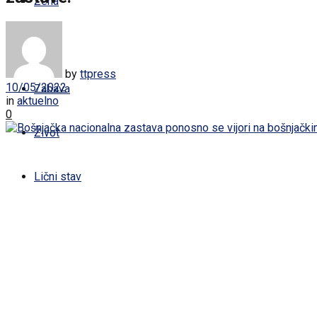
Žena
Sport
by
ttpress
10/05/2022
Zabava
in
aktuelno
0
Život
Lični stav