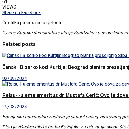
61
VIEWS
Share on Facebook
Čestitku prenosimo u cjelosti:
“U ime Stranke demokratske akcije Sandžaka i u svoje lično i
Related posts
Čanak i Biserko kod Kurtija: Beograd planira preselje
02/09/2024
Reisu-l-uleme emeritus dr Mustafa Cerić: Ovo je dova
29/03/2024
Bošnjačka nacionalna zastava je simbol našeg vijekovnog pos
Plod je višedecenijske borbe Bošnjaka za očuvanje svega što č