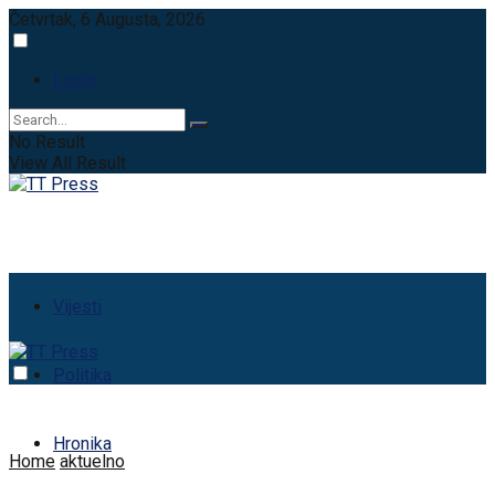
Četvrtak, 6 Augusta, 2026
Login
No Result
View All Result
Vijesti
Politika
Hronika
Home
aktuelno