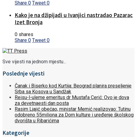
Share
0
Tweet
0
Kako je na džipijadi u Ivanjici nastradao Pazarac
Izet Bronja
0 shares
Share
0
Tweet
0
Sve vijesti na jednom mjestu...
Poslednje vijesti
Čanak i Biserko kod Kurtija: Beograd planira preseljenje
Srba sa Kosova u Sandžak
Reisu-l-uleme emeritus dr Mustafa Cerić: Ovo je dova
za devetnaesti dan posta
Rasim Ljajić obećao, ministar Memić realizovao: Tutinu
odobreno 55miliona za Dom kulture i uređenje školskog
dvorišta u Ribarićima
Kategorije