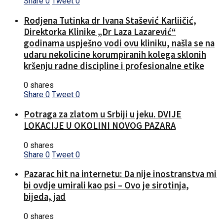
Share
0
Tweet
0
Rodjena Tutinka dr Ivana Stašević Karliičić,
Direktorka Klinike „Dr Laza Lazarević“
godinama uspješno vodi ovu kliniku, našla se na
udaru nekolicine korumpiranih kolega sklonih
kršenju radne discipline i profesionalne etike
0 shares
Share
0
Tweet
0
Potraga za zlatom u Srbiji u jeku. DVIJE
LOKACIJE U OKOLINI NOVOG PAZARA
0 shares
Share
0
Tweet
0
Pazarac hit na internetu: Da nije inostranstva mi
bi ovdje umirali kao psi – Ovo je sirotinja,
bijeda, jad
0 shares