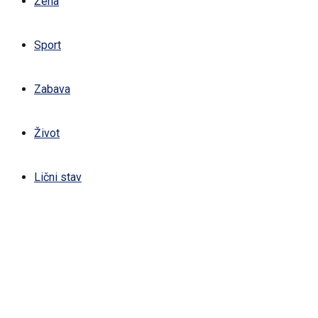
Žena
Sport
Zabava
Život
Lični stav