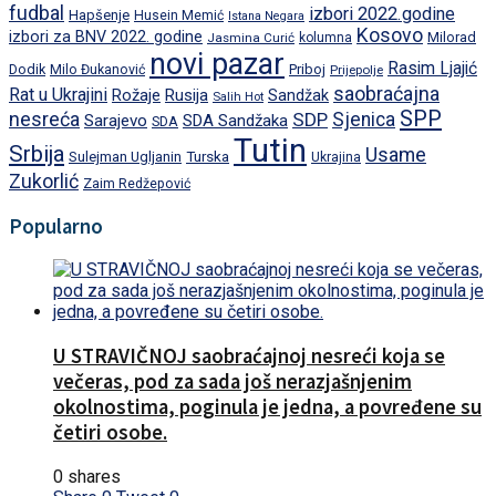
fudbal
izbori 2022.godine
Hapšenje
Husein Memić
Istana Negara
Kosovo
izbori za BNV 2022. godine
Milorad
Jasmina Curić
kolumna
novi pazar
Rasim Ljajić
Dodik
Priboj
Milo Đukanović
Prijepolje
saobraćajna
Rat u Ukrajini
Rožaje
Rusija
Sandžak
Salih Hot
SPP
nesreća
SDP
Sjenica
Sarajevo
SDA Sandžaka
SDA
Tutin
Srbija
Usame
Turska
Sulejman Ugljanin
Ukrajina
Zukorlić
Zaim Redžepović
Popularno
U STRAVIČNOJ saobraćajnoj nesreći koja se
večeras, pod za sada još nerazjašnjenim
okolnostima, poginula je jedna, a povređene su
četiri osobe.
0 shares