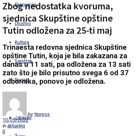
Zbog nedostatka kvoruma,
Ekonomija
sjednica Skupštine opštine
Društvo
Tutin odložena za 25-ti maj
Kultura
Trinaesta redovna sjednica Skupštine
opštine Tutin, koja je bila zakazana za
Sandžak
danas u 11 sati, pa odložena za 13 sati
zato što je bilo prisutno svega 6 od 37
odbornika, ponovo je odložena.
Regija
Svijet
by
ttpress
Zdravlje
10/05/2022
in
aktuelno
0