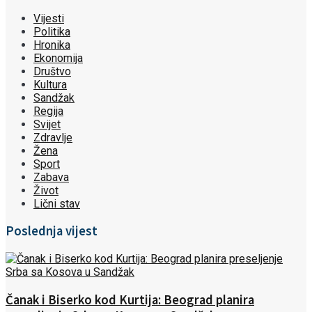
Vijesti
Politika
Hronika
Ekonomija
Društvo
Kultura
Sandžak
Regija
Svijet
Zdravlje
Žena
Sport
Zabava
Život
Lični stav
Poslednja vijest
Čanak i Biserko kod Kurtija: Beograd planira