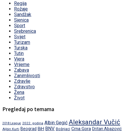
Regija
Rožaje
Sandžak
Sjenica
Sport
Srebrenica
Svijet
Turizam
Turska
Tutin
Vjera
Vrijeme
Zabava
Zanimljivosti
Zdravlje
Zdravstvo
Žena
Život
Pregledaj po temama
Aleksandar Vučić
Albin Gegić
2022. godina
2018 League
BNV
BiH
Crna Gora
Beograd
Dritan Abazović
Aljbin Kurti
Bošnjaci