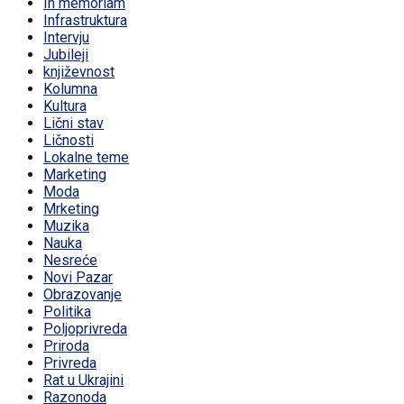
In memoriam
Infrastruktura
Intervju
Jubileji
književnost
Kolumna
Kultura
Lični stav
Ličnosti
Lokalne teme
Marketing
Moda
Mrketing
Muzika
Nauka
Nesreće
Novi Pazar
Obrazovanje
Politika
Poljoprivreda
Priroda
Privreda
Rat u Ukrajini
Razonoda