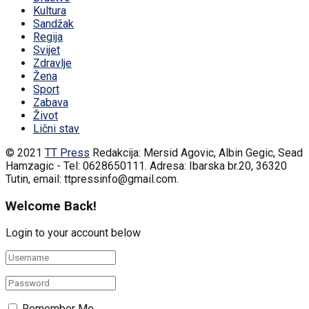
Kultura
Sandžak
Regija
Svijet
Zdravlje
Žena
Sport
Zabava
Život
Lični stav
© 2021
TT Press
Redakcija: Mersid Agovic, Albin Gegic, Sead
Hamzagic - Tel: 0628650111. Adresa: Ibarska br.20, 36320
Tutin, email: ttpressinfo@gmail.com
.
Welcome Back!
Login to your account below
Remember Me