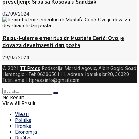
preseljenje Srba sa Kosova u Sandžak
02/09/2024
Reisu-l-uleme emeritus dr Mustafa Cerić: Ovo je
dova za devetnaesti dan posta
29/03/2024
© 2021
TT Press
Redakcija: Mersid Agovic, Albin Gegic, Sead
Hamzagic - Tel: 0628650111. Adresa: Ibarska br.20, 36320
Tutin, email: ttpressinfo@gmail.com
.
No Result
View All Result
Vijesti
Politika
Hronika
Ekonomija
Društvo