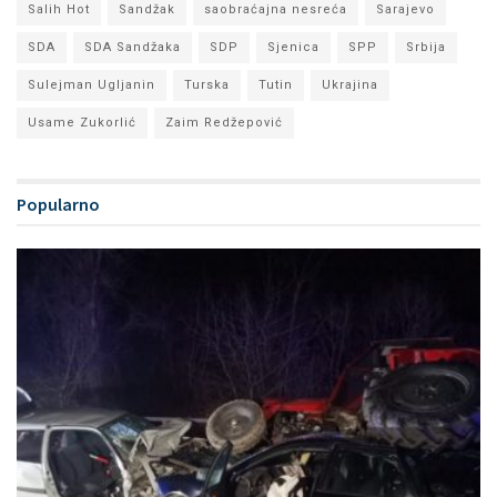
Salih Hot
Sandžak
saobraćajna nesreća
Sarajevo
SDA
SDA Sandžaka
SDP
Sjenica
SPP
Srbija
Sulejman Ugljanin
Turska
Tutin
Ukrajina
Usame Zukorlić
Zaim Redžepović
Popularno