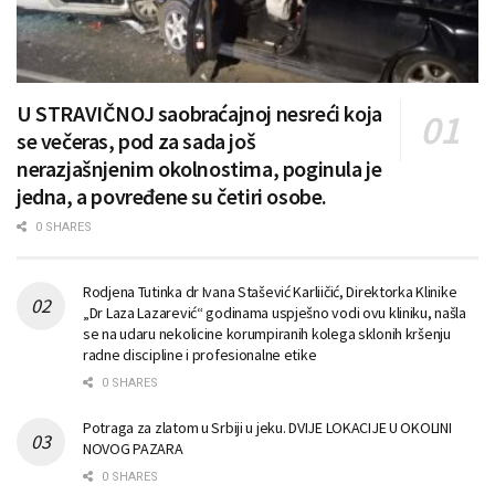
U STRAVIČNOJ saobraćajnoj nesreći koja
se večeras, pod za sada još
nerazjašnjenim okolnostima, poginula je
jedna, a povređene su četiri osobe.
0 SHARES
Rodjena Tutinka dr Ivana Stašević Karliičić, Direktorka Klinike
„Dr Laza Lazarević“ godinama uspješno vodi ovu kliniku, našla
se na udaru nekolicine korumpiranih kolega sklonih kršenju
radne discipline i profesionalne etike
0 SHARES
Potraga za zlatom u Srbiji u jeku. DVIJE LOKACIJE U OKOLINI
NOVOG PAZARA
0 SHARES