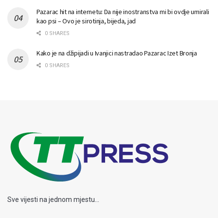
Pazarac hit na internetu: Da nije inostranstva mi bi ovdje umirali
kao psi – Ovo je sirotinja, bijeda, jad
0 SHARES
Kako je na džipijadi u Ivanjici nastradao Pazarac Izet Bronja
0 SHARES
Sve vijesti na jednom mjestu...