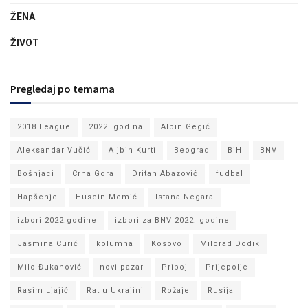
ŽENA
ŽIVOT
Pregledaj po temama
2018 League
2022. godina
Albin Gegić
Aleksandar Vučić
Aljbin Kurti
Beograd
BiH
BNV
Bošnjaci
Crna Gora
Dritan Abazović
fudbal
Hapšenje
Husein Memić
Istana Negara
izbori 2022.godine
izbori za BNV 2022. godine
Jasmina Curić
kolumna
Kosovo
Milorad Dodik
Milo Đukanović
novi pazar
Priboj
Prijepolje
Rasim Ljajić
Rat u Ukrajini
Rožaje
Rusija