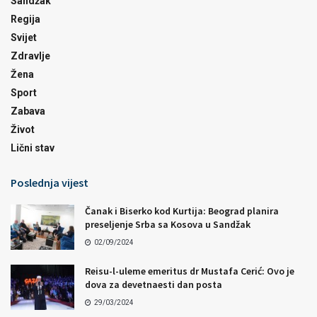
Sandžak
Regija
Svijet
Zdravlje
Žena
Sport
Zabava
Život
Lični stav
Poslednja vijest
Čanak i Biserko kod Kurtija: Beograd planira
preseljenje Srba sa Kosova u Sandžak
02/09/2024
Reisu-l-uleme emeritus dr Mustafa Cerić: Ovo je
dova za devetnaesti dan posta
29/03/2024