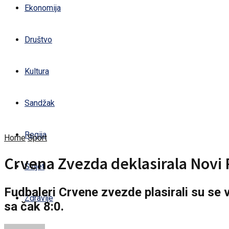
Ekonomija
Društvo
Kultura
Sandžak
Regija
Home
Sport
Crvena Zvezda deklasirala Novi P
Svijet
Fudbaleri Crvene zvezde plasirali su se 
Zdravlje
sa čak 8:0.