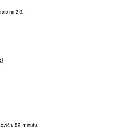
sio na 2:0.
s!
ović u 89. minutu.