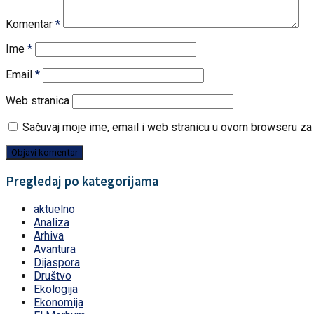
Komentar
*
Ime
*
Email
*
Web stranica
Sačuvaj moje ime, email i web stranicu u ovom browseru z
Pregledaj po kategorijama
aktuelno
Analiza
Arhiva
Avantura
Dijaspora
Društvo
Ekologija
Ekonomija