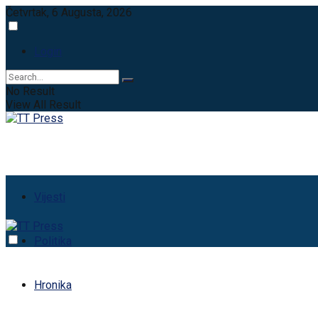
Četvrtak, 6 Augusta, 2026
Login
No Result
View All Result
Vijesti
Politika
Hronika