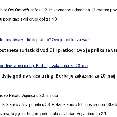
da bi Ohi Omodžuanfo u 12. iz kaznenog udarca sa 11 metara povi
tu postigao svoj drugi gol za 4:0.
anete turistički vodič ili pratioc? Ovo je prilika za va
dvije godine vraća u ring. Borba je zakazana za 20. maj
ladao Nikolu Vujanca u 23. minutu.
 Stanković iz penala u 58, Petar Stanić u 81. i još jednom Stank
izana, koji je u drugom polufinalu savladao Vojvodinu sa 2:1.