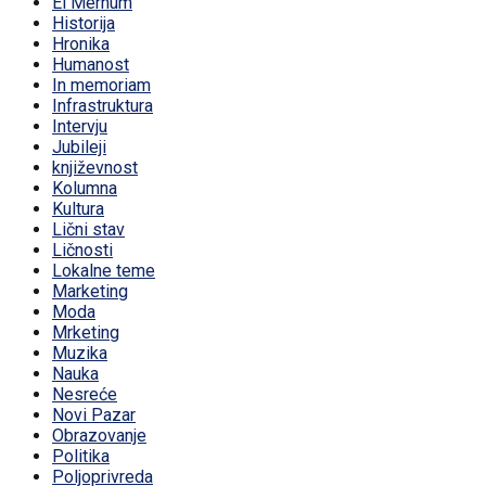
El Merhum
Historija
Hronika
Humanost
In memoriam
Infrastruktura
Intervju
Jubileji
književnost
Kolumna
Kultura
Lični stav
Ličnosti
Lokalne teme
Marketing
Moda
Mrketing
Muzika
Nauka
Nesreće
Novi Pazar
Obrazovanje
Politika
Poljoprivreda