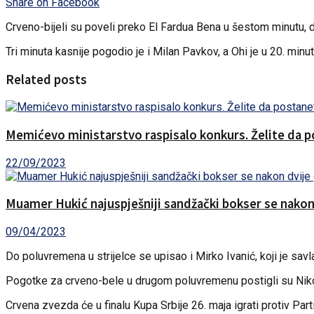
Share on Facebook
Crveno-bijeli su poveli preko El Fardua Bena u šestom minutu, 
Tri minuta kasnije pogodio je i Milan Pavkov, a Ohi je u 20. minu
Related posts
Memićevo ministarstvo raspisalo konkurs. Želite da post
22/09/2023
Muamer Hukić najuspješniji sandžački bokser se nakon 
09/04/2023
Do poluvremena u strijelce se upisao i Mirko Ivanić, koji je sav
Pogotke za crveno-bele u drugom poluvremenu postigli su Nikola
Crvena zvezda će u finalu Kupa Srbije 26. maja igrati protiv Part