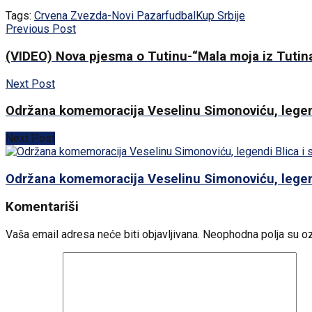
Tags:
Crvena Zvezda-Novi Pazar
fudbal
Kup Srbije
Previous Post
(VIDEO) Nova pjesma o Tutinu-“Mala moja iz Tutin
Next Post
Održana komemoracija Veselinu Simonoviću, legend
Next Post
Održana komemoracija Veselinu Simonoviću, legend
Komentariši
Vaša email adresa neće biti objavljivana.
Neophodna polja su o