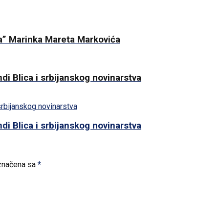
a” Marinka Mareta Markovića
i Blica i srbijanskog novinarstva
i Blica i srbijanskog novinarstva
značena sa
*