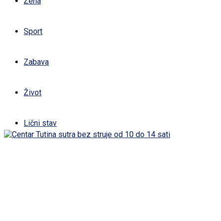
Žena
Sport
Zabava
Život
Lični stav