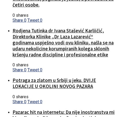
četiri osobe.
0 shares
Share
0
Tweet
0
Rodjena Tutinka dr Ivana Stašević Karliičić,
Direktorka Klinike „Dr Laza Lazarević“
godinama uspješno vodi ovu kliniku, našla se na
udaru nekolicine korumpiranih kolega sklonih
kršenju radne discipline i profesionalne etike
0 shares
Share
0
Tweet
0
Potraga za zlatom u Srbiji u jeku. DVIJE
LOKACIJE U OKOLINI NOVOG PAZARA
0 shares
Share
0
Tweet
0
Pazarac hit na internetu: Da nije inostranstva mi