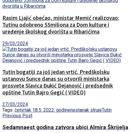
Rasim Ljajić obećao, ministar Memić realizovao:
Tutinu odobreno 55miliona za Dom kulture i
uređenje školskog dvorišta u Ribarićima
29/03/2024
Tutin bogatiji za još jedan vrtić. Predškolsku
ustanovu Sunce danas su otvorili ministarka
prosvete Slavica Đukić Dejanović i predsednik
opštine Tutin Bajro Gegić ( VIDEO)
27/03/2024
Tags:
četvrtak 18.5. 2022. godine
nestanak struje
Tutin
Previous Post
Sedamnaest godina zatvora ubici Almira Škrijelja