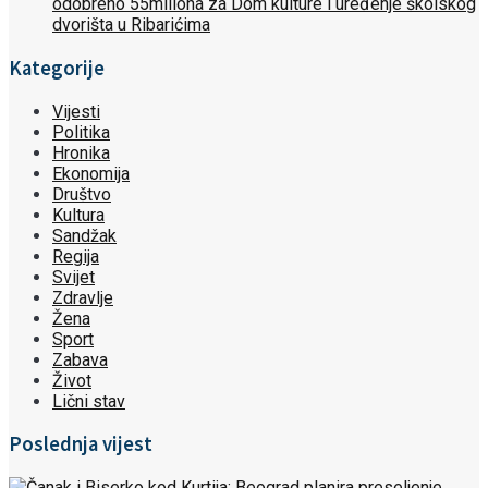
odobreno 55miliona za Dom kulture i uređenje školskog
dvorišta u Ribarićima
Kategorije
Vijesti
Politika
Hronika
Ekonomija
Društvo
Kultura
Sandžak
Regija
Svijet
Zdravlje
Žena
Sport
Zabava
Život
Lični stav
Poslednja vijest