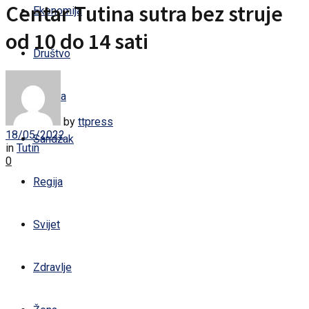
Centar Tutina sutra bez struje
Ekonomija
od 10 do 14 sati
Društvo
Kultura
by
ttpress
18/05/2022
Sandžak
in
Tutin
0
Regija
Svijet
Zdravlje