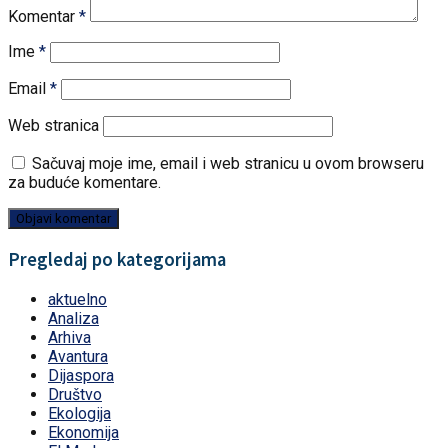
Komentar
*
Ime
*
Email
*
Web stranica
Sačuvaj moje ime, email i web stranicu u ovom browseru
za buduće komentare.
Pregledaj po kategorijama
aktuelno
Analiza
Arhiva
Avantura
Dijaspora
Društvo
Ekologija
Ekonomija