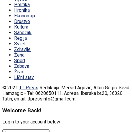
Politika
Hronika
Ekonomija
Društvo
Kultura
Sandžak
Regija
Svijet
Zdravlje
Žena
Sport
Zabava
Život
Lični stav
© 2021
TT Press
Redakcija: Mersid Agovic, Albin Gegic, Sead
Hamzagic - Tel: 0628650111. Adresa: Ibarska br.20, 36320
Tutin, email: ttpressinfo@gmail.com
.
Welcome Back!
Login to your account below