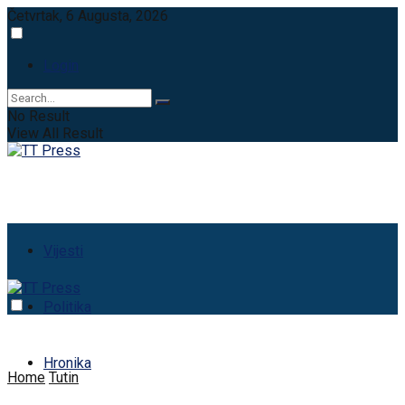
Četvrtak, 6 Augusta, 2026
Login
No Result
View All Result
Vijesti
Politika
Hronika
Home
Tutin