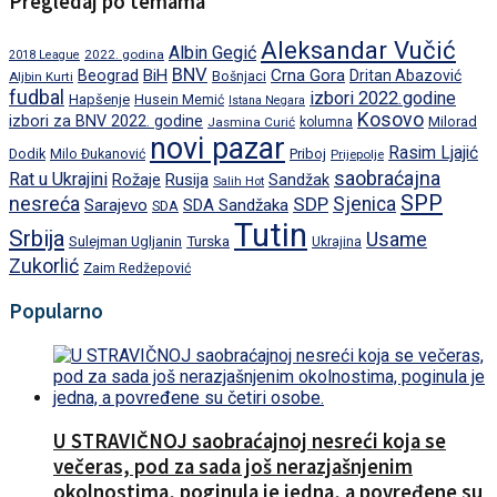
Pregledaj po temama
Aleksandar Vučić
Albin Gegić
2022. godina
2018 League
BNV
BiH
Crna Gora
Beograd
Dritan Abazović
Aljbin Kurti
Bošnjaci
fudbal
izbori 2022.godine
Hapšenje
Husein Memić
Istana Negara
Kosovo
izbori za BNV 2022. godine
Milorad
Jasmina Curić
kolumna
novi pazar
Rasim Ljajić
Dodik
Priboj
Milo Đukanović
Prijepolje
saobraćajna
Rat u Ukrajini
Rožaje
Rusija
Sandžak
Salih Hot
SPP
nesreća
SDP
Sjenica
Sarajevo
SDA Sandžaka
SDA
Tutin
Srbija
Usame
Turska
Sulejman Ugljanin
Ukrajina
Zukorlić
Zaim Redžepović
Popularno
U STRAVIČNOJ saobraćajnoj nesreći koja se
večeras, pod za sada još nerazjašnjenim
okolnostima, poginula je jedna, a povređene su