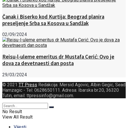
Čanak i Biserko kod Kurtija: Beograd planira
preseljenje Srba sa Kosova u Sandžak
02/09/2024
Reisu-l-uleme emeritus dr Mustafa Cerić: Ovo je
dova za devetnaesti dan posta
29/03/2024
© 2021
TT Press
Redakcija: Mersid Agovic, Albin Gegic, Sead
Hamzagic - Tel: 0628650111. Adresa: Ibarska br.20, 36320
Tutin, email: ttpressinfo@gmail.com
.
No Result
View All Result
Vijesti