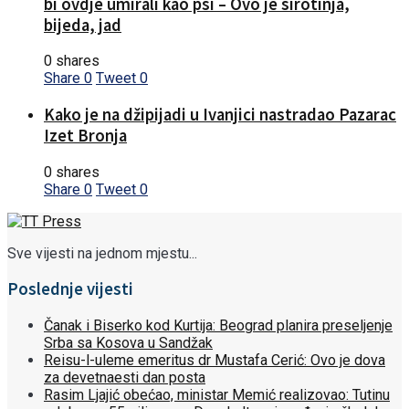
bi ovdje umirali kao psi – Ovo je sirotinja,
bijeda, jad
0 shares
Share
0
Tweet
0
Kako je na džipijadi u Ivanjici nastradao Pazarac
Izet Bronja
0 shares
Share
0
Tweet
0
Sve vijesti na jednom mjestu...
Poslednje vijesti
Čanak i Biserko kod Kurtija: Beograd planira preseljenje
Srba sa Kosova u Sandžak
Reisu-l-uleme emeritus dr Mustafa Cerić: Ovo je dova
za devetnaesti dan posta
Rasim Ljajić obećao, ministar Memić realizovao: Tutinu