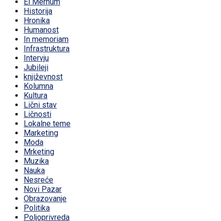
El Merhum
Historija
Hronika
Humanost
In memoriam
Infrastruktura
Intervju
Jubileji
književnost
Kolumna
Kultura
Lični stav
Ličnosti
Lokalne teme
Marketing
Moda
Mrketing
Muzika
Nauka
Nesreće
Novi Pazar
Obrazovanje
Politika
Poljoprivreda