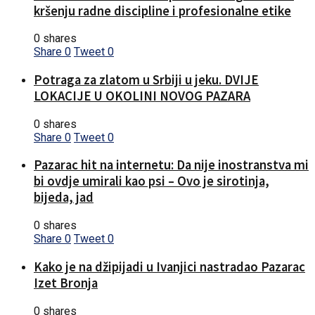
kršenju radne discipline i profesionalne etike
0 shares
Share
0
Tweet
0
Potraga za zlatom u Srbiji u jeku. DVIJE
LOKACIJE U OKOLINI NOVOG PAZARA
0 shares
Share
0
Tweet
0
Pazarac hit na internetu: Da nije inostranstva mi
bi ovdje umirali kao psi – Ovo je sirotinja,
bijeda, jad
0 shares
Share
0
Tweet
0
Kako je na džipijadi u Ivanjici nastradao Pazarac
Izet Bronja
0 shares