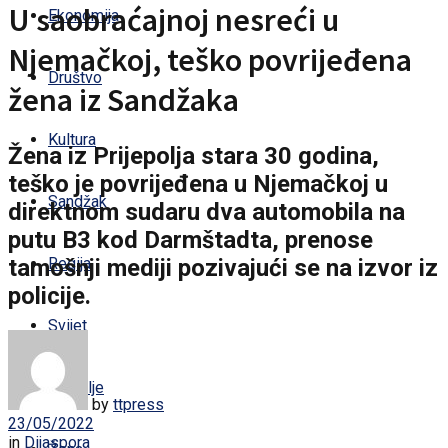
U saobraćajnoj nesreći u
Ekonomija
Njemačkoj, teško povrijeđena
Društvo
žena iz Sandžaka
Kultura
Žena iz Prijepolja stara 30 godina,
teško je povrijeđena u Njemačkoj u
Sandžak
direktnom sudaru dva automobila na
putu B3 kod Darmštadta, prenose
tamošnji mediji pozivajući se na izvor iz
Regija
policije.
Svijet
Zdravlje
by
ttpress
23/05/2022
in
Dijaspora