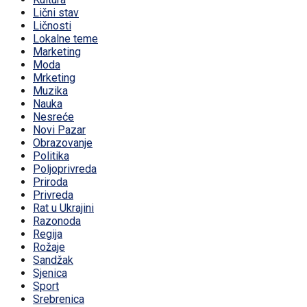
Lični stav
Ličnosti
Lokalne teme
Marketing
Moda
Mrketing
Muzika
Nauka
Nesreće
Novi Pazar
Obrazovanje
Politika
Poljoprivreda
Priroda
Privreda
Rat u Ukrajini
Razonoda
Regija
Rožaje
Sandžak
Sjenica
Sport
Srebrenica