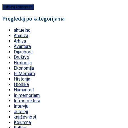
Pregledaj po kategorijama
aktuelno
Analiza
Arhiva
Avantura
Dijaspora
Društvo
Ekologija
Ekonomija
El Merhum
Historija
Hronika
Humanost
In memoriam
Infrastruktura
Intervju
Jubileji
književnost
Kolumna
Kultura