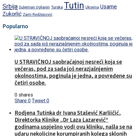
Tutin
Srbija
Usame
Turska
Sulejman Ugljanin
Ukrajina
Zukorlić
Zaim Redžepović
Popularno
U STRAVIČNOJ saobraćajnoj nesreći koja se
večeras, pod za sada još nerazjašnjenim
okolnostima, poginula je jedna, a povređene su
četiri osobe.
0 shares
Share
0
Tweet
0
Rodjena Tutinka dr Ivana Stašević Karliičić,
Direktorka Klinike „Dr Laza Lazarević“
godinama uspješno vodi ovu kliniku, našla se na
udaru nekolicine korumpiranih kolega sklonih