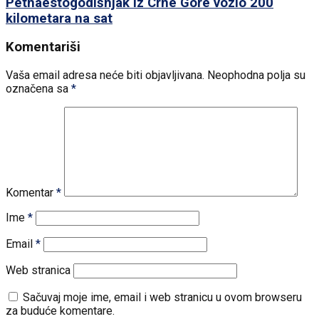
Petnaestogodišnjak iz Crne Gore vozio 200
kilometara na sat
Komentariši
Vaša email adresa neće biti objavljivana.
Neophodna polja su
označena sa
*
Komentar
*
Ime
*
Email
*
Web stranica
Sačuvaj moje ime, email i web stranicu u ovom browseru
za buduće komentare.