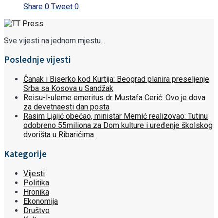
Share
0
Tweet
0
Sve vijesti na jednom mjestu...
Poslednje vijesti
Čanak i Biserko kod Kurtija: Beograd planira preseljenje
Srba sa Kosova u Sandžak
Reisu-l-uleme emeritus dr Mustafa Cerić: Ovo je dova
za devetnaesti dan posta
Rasim Ljajić obećao, ministar Memić realizovao: Tutinu
odobreno 55miliona za Dom kulture i uređenje školskog
dvorišta u Ribarićima
Kategorije
Vijesti
Politika
Hronika
Ekonomija
Društvo