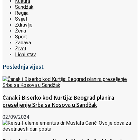
Kultura
Sandžak
Regija
Svijet
Zdravlje
Žena
Sport
Zabava
Život
Lični stav
Poslednja vijest
Čanak i Biserko kod Kurtija: Beograd planira
preseljenje Srba sa Kosova u Sandžak
02/09/2024