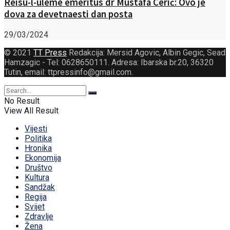
Reisu-l-uleme emeritus dr Mustafa Cerić: Ovo je
dova za devetnaesti dan posta
29/03/2024
© 2021
TT Press
Redakcija: Mersid Agovic, Albin Gegic, Sead
Hamzagic - Tel: 0628650111. Adresa: Ibarska br.20, 36320
Tutin, email: ttpressinfo@gmail.com
.
No Result
View All Result
Vijesti
Politika
Hronika
Ekonomija
Društvo
Kultura
Sandžak
Regija
Svijet
Zdravlje
Žena