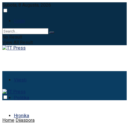
Subota, 8 Augusta, 2026
Login
No Result
View All Result
Vijesti
Politika
Hronika
Home
Dijaspora