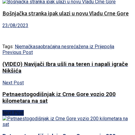
Bošnjačka stranka ipak ulazi u novu Vladu Crne Gore
23/08/2023
Tags:
Njemačka
saobraćajna nesreća
žena iz Prijepolja
Previous Post
(VIDEO) Navijači Ibra ušli na teren i napali igrače
Nikšića
Next Post
Petnaestogodišnjak iz Crne Gore vozio 200
kilometara na sat
Next Post