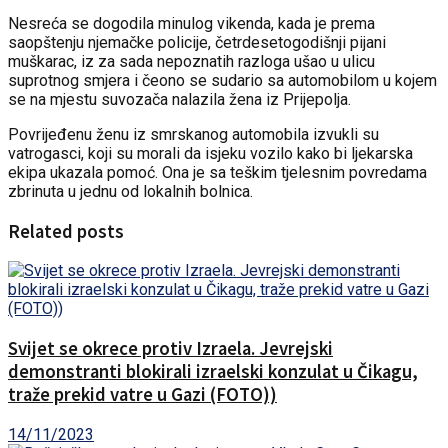
Nesreća se dogodila minulog vikenda, kada je prema
saopštenju njemačke policije, četrdesetogodišnji pijani
muškarac, iz za sada nepoznatih razloga ušao u ulicu
suprotnog smjera i čeono se sudario sa automobilom u kojem
se na mjestu suvozača nalazila žena iz Prijepolja.
Povrijeđenu ženu iz smrskanog automobila izvukli su
vatrogasci, koji su morali da isjeku vozilo kako bi ljekarska
ekipa ukazala pomoć. Ona je sa teškim tjelesnim povredama
zbrinuta u jednu od lokalnih bolnica.
Related posts
Svijet se okrece protiv Izraela. Jevrejski
demonstranti blokirali izraelski konzulat u Čikagu,
traže prekid vatre u Gazi (FOTO))
14/11/2023