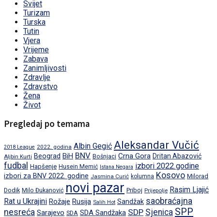
Svijet
Turizam
Turska
Tutin
Vjera
Vrijeme
Zabava
Zanimljivosti
Zdravlje
Zdravstvo
Žena
Život
Pregledaj po temama
Aleksandar Vučić
Albin Gegić
2022. godina
2018 League
BNV
BiH
Crna Gora
Beograd
Dritan Abazović
Aljbin Kurti
Bošnjaci
fudbal
izbori 2022.godine
Hapšenje
Husein Memić
Istana Negara
Kosovo
izbori za BNV 2022. godine
Milorad
Jasmina Curić
kolumna
novi pazar
Rasim Ljajić
Dodik
Priboj
Milo Đukanović
Prijepolje
saobraćajna
Rat u Ukrajini
Rožaje
Rusija
Sandžak
Salih Hot
SPP
nesreća
SDP
Sjenica
Sarajevo
SDA Sandžaka
SDA