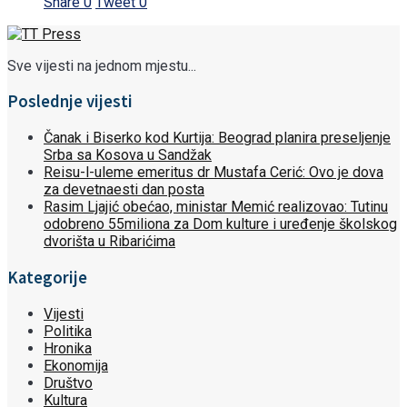
Share
0
Tweet
0
Sve vijesti na jednom mjestu...
Poslednje vijesti
Čanak i Biserko kod Kurtija: Beograd planira preseljenje
Srba sa Kosova u Sandžak
Reisu-l-uleme emeritus dr Mustafa Cerić: Ovo je dova
za devetnaesti dan posta
Rasim Ljajić obećao, ministar Memić realizovao: Tutinu
odobreno 55miliona za Dom kulture i uređenje školskog
dvorišta u Ribarićima
Kategorije
Vijesti
Politika
Hronika
Ekonomija
Društvo
Kultura