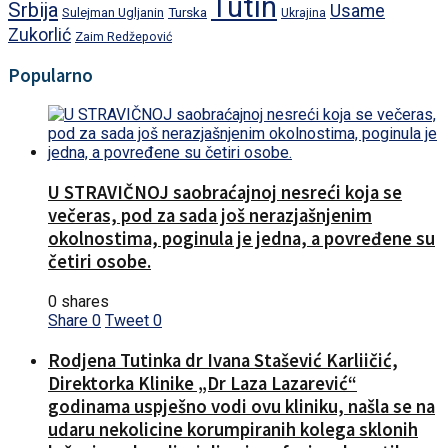
Tutin
Srbija
Usame
Turska
Sulejman Ugljanin
Ukrajina
Zukorlić
Zaim Redžepović
Popularno
U STRAVIČNOJ saobraćajnoj nesreći koja se
večeras, pod za sada još nerazjašnjenim
okolnostima, poginula je jedna, a povređene su
četiri osobe.
0 shares
Share
0
Tweet
0
Rodjena Tutinka dr Ivana Stašević Karliičić,
Direktorka Klinike „Dr Laza Lazarević“
godinama uspješno vodi ovu kliniku, našla se na
udaru nekolicine korumpiranih kolega sklonih