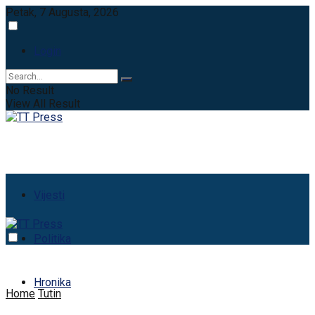
Petak, 7 Augusta, 2026
Login
No Result
View All Result
Vijesti
Politika
Hronika
Home
Tutin