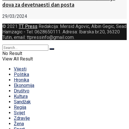
dova za devetnaesti dan posta
29/03/2024
© 2021
TT Press
Redakcija: Mersid Agovic, Albin Gegic, Sead
Hamzagic - Tel: 0628650111. Adresa: Ibarska br.20, 36320
Tutin, email: ttpressinfo@gmail.com
.
No Result
View All Result
Vijesti
Politika
Hronika
Ekonomija
Društvo
Kultura
Sandžak
Regija
Svijet
Zdravlje
Žena