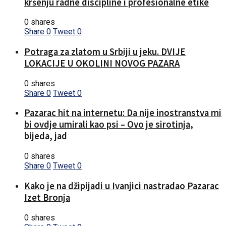
kršenju radne discipline i profesionalne etike
0 shares
Share
0
Tweet
0
Potraga za zlatom u Srbiji u jeku. DVIJE
LOKACIJE U OKOLINI NOVOG PAZARA
0 shares
Share
0
Tweet
0
Pazarac hit na internetu: Da nije inostranstva mi
bi ovdje umirali kao psi – Ovo je sirotinja,
bijeda, jad
0 shares
Share
0
Tweet
0
Kako je na džipijadi u Ivanjici nastradao Pazarac
Izet Bronja
0 shares