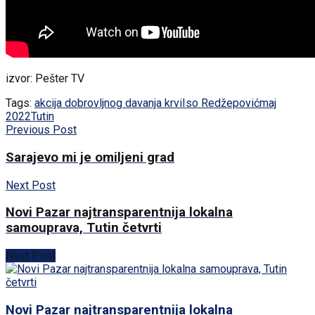
izvor: Pešter TV
Tags:
akcija dobrovljnog davanja krvi
Iso Redžepović
maj
2022
Tutin
Previous Post
Sarajevo mi je omiljeni grad
Next Post
Novi Pazar najtransparentnija lokalna
samouprava, Tutin četvrti
Next Post
Novi Pazar najtransparentnija lokalna