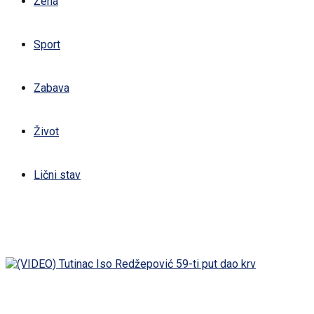
Žena
Sport
Zabava
Život
Lični stav