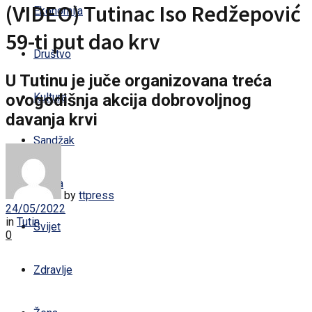
(VIDEO) Tutinac Iso Redžepović
Ekonomija
59-ti put dao krv
Društvo
U Tutinu je juče organizovana treća
ovogodišnja akcija dobrovoljnog
Kultura
davanja krvi
Sandžak
Regija
by
ttpress
24/05/2022
in
Tutin
Svijet
0
Zdravlje