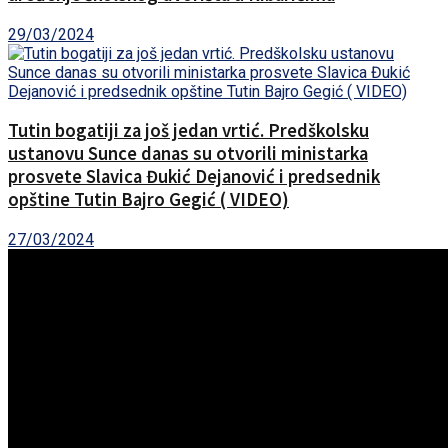
29/03/2024
Tutin bogatiji za još jedan vrtić. Predškolsku
ustanovu Sunce danas su otvorili ministarka
prosvete Slavica Đukić Dejanović i predsednik
opštine Tutin Bajro Gegić ( VIDEO)
27/03/2024