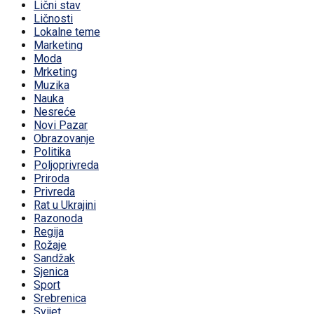
Lični stav
Ličnosti
Lokalne teme
Marketing
Moda
Mrketing
Muzika
Nauka
Nesreće
Novi Pazar
Obrazovanje
Politika
Poljoprivreda
Priroda
Privreda
Rat u Ukrajini
Razonoda
Regija
Rožaje
Sandžak
Sjenica
Sport
Srebrenica
Svijet