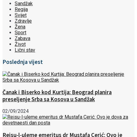
Sandžak
Regija
Svijet
Zdravlje
Žena
Sport
Zabava
Život
Lični stav
Poslednja vijest
Čanak i Biserko kod Kurtija: Beograd planira
preseljenje Srba sa Kosova u Sandžak
02/09/2024
Reisu-l-uleme emeritus dr Mustafa Cerić: Ovo je