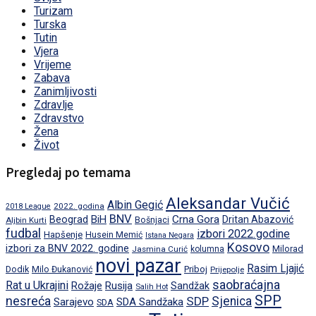
Turizam
Turska
Tutin
Vjera
Vrijeme
Zabava
Zanimljivosti
Zdravlje
Zdravstvo
Žena
Život
Pregledaj po temama
Aleksandar Vučić
Albin Gegić
2022. godina
2018 League
BNV
BiH
Crna Gora
Beograd
Dritan Abazović
Aljbin Kurti
Bošnjaci
fudbal
izbori 2022.godine
Hapšenje
Husein Memić
Istana Negara
Kosovo
izbori za BNV 2022. godine
Milorad
Jasmina Curić
kolumna
novi pazar
Rasim Ljajić
Dodik
Priboj
Milo Đukanović
Prijepolje
saobraćajna
Rat u Ukrajini
Rožaje
Rusija
Sandžak
Salih Hot
SPP
nesreća
SDP
Sjenica
Sarajevo
SDA Sandžaka
SDA