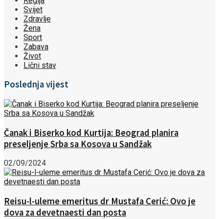
Regija
Svijet
Zdravlje
Žena
Sport
Zabava
Život
Lični stav
Poslednja vijest
Čanak i Biserko kod Kurtija: Beograd planira
preseljenje Srba sa Kosova u Sandžak
02/09/2024
Reisu-l-uleme emeritus dr Mustafa Cerić: Ovo je
dova za devetnaesti dan posta