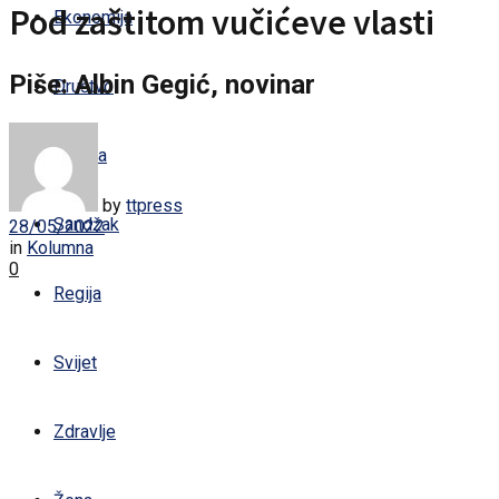
Pod zaštitom vučićeve vlasti
Ekonomija
Piše: Albin Gegić, novinar
Društvo
Kultura
by
ttpress
Sandžak
28/05/2022
in
Kolumna
0
Regija
Svijet
Zdravlje