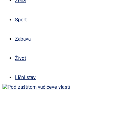
Žena
Sport
Zabava
Život
Lični stav