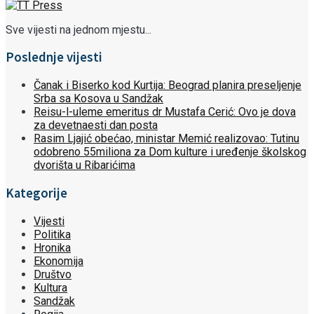
Sve vijesti na jednom mjestu...
Poslednje vijesti
Čanak i Biserko kod Kurtija: Beograd planira preseljenje
Srba sa Kosova u Sandžak
Reisu-l-uleme emeritus dr Mustafa Cerić: Ovo je dova
za devetnaesti dan posta
Rasim Ljajić obećao, ministar Memić realizovao: Tutinu
odobreno 55miliona za Dom kulture i uređenje školskog
dvorišta u Ribarićima
Kategorije
Vijesti
Politika
Hronika
Ekonomija
Društvo
Kultura
Sandžak