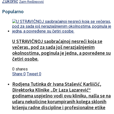
Zukorlić
Zaim Redžepović
Popularno
U STRAVIČNOJ saobraćajnoj nesreći koja se
večeras, pod za sada još nerazjašnjenim
okolnostima, poginula je jedna, a povređene su
četiri osobe.
0 shares
Share
0
Tweet
0
Rodjena Tutinka dr Ivana Stašević Karliičić,
Direktorka Klinike „Dr Laza Lazarević“
godinama uspješno vodi ovu kliniku, našla se na
udaru nekolicine korumpiranih kolega sklonih
kršenju radne discipline i profesionalne etike