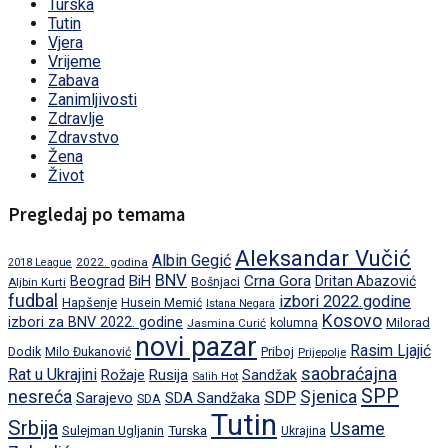
Turska
Tutin
Vjera
Vrijeme
Zabava
Zanimljivosti
Zdravlje
Zdravstvo
Žena
Život
Pregledaj po temama
Aleksandar Vučić
Albin Gegić
2022. godina
2018 League
BNV
BiH
Crna Gora
Beograd
Dritan Abazović
Aljbin Kurti
Bošnjaci
fudbal
izbori 2022.godine
Hapšenje
Husein Memić
Istana Negara
Kosovo
izbori za BNV 2022. godine
Milorad
Jasmina Curić
kolumna
novi pazar
Rasim Ljajić
Dodik
Priboj
Milo Đukanović
Prijepolje
saobraćajna
Rat u Ukrajini
Rožaje
Rusija
Sandžak
Salih Hot
SPP
nesreća
SDP
Sjenica
Sarajevo
SDA Sandžaka
SDA
Tutin
Srbija
Usame
Turska
Sulejman Ugljanin
Ukrajina