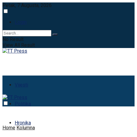
Petak, 7 Augusta, 2026
Login
No Result
View All Result
Vijesti
Politika
Hronika
Home
Kolumna