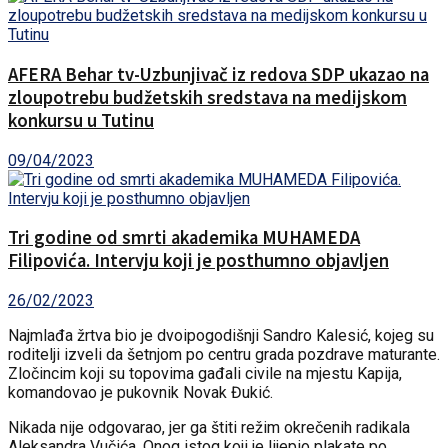
AFERA Behar tv-Uzbunjivač iz redova SDP ukazao na
zloupotrebu budžetskih sredstava na medijskom
konkursu u Tutinu
09/04/2023
Tri godine od smrti akademika MUHAMEDA
Filipovića. Intervju koji je posthumno objavljen
26/02/2023
Najmlađa žrtva bio je dvoipogodišnji Sandro Kalesić, kojeg su
roditelji izveli da šetnjom po centru grada pozdrave maturante.
Zločincim koji su topovima gađali civile na mjestu Kapija,
komandovao je pukovnik Novak Đukić.
Nikada nije odgovarao, jer ga štiti režim okrečenih radikala
Aleksandra Vučića. Onog istog koji je lijepio plakate po