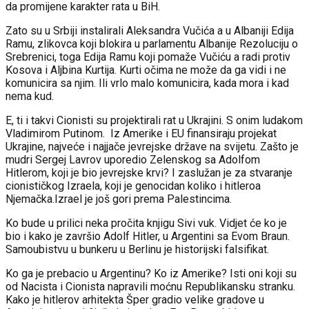
da promijene karakter rata u BiH.
Zato su u Srbiji instalirali Aleksandra Vučića a u Albaniji Edija
Ramu, zlikovca koji blokira u parlamentu Albanije Rezoluciju o
Srebrenici, toga Edija Ramu koji pomaže Vučiću a radi protiv
Kosova i Aljbina Kurtija. Kurti očima ne može da ga vidi i ne
komunicira sa njim. Ili vrlo malo komunicira, kada mora i kad
nema kud.
E, ti i takvi Cionisti su projektirali rat u Ukrajini. S onim ludakom
Vladimirom Putinom. Iz Amerike i EU finansiraju projekat
Ukrajine, najveće i najjače jevrejske države na svijetu. Zašto je
mudri Sergej Lavrov uporedio Zelenskog sa Adolfom
Hitlerom, koji je bio jevrejske krvi? I zaslužan je za stvaranje
cionističkog Izraela, koji je genocidan koliko i hitleroa
Njemačka.Izrael je još gori prema Palestincima.
Ko bude u prilici neka pročita knjigu Sivi vuk. Vidjet će ko je
bio i kako je završio Adolf Hitler, u Argentini sa Evom Braun.
Samoubistvu u bunkeru u Berlinu je historijski falsifikat.
Ko ga je prebacio u Argentinu? Ko iz Amerike? Isti oni koji su
od Nacista i Cionista napravili moćnu Republikansku stranku.
Kako je hitlerov arhitekta Šper gradio velike gradove u