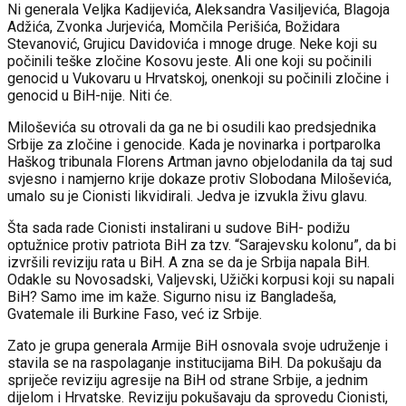
Ni generala Veljka Kadijevića, Aleksandra Vasiljevića, Blagoja
Adžića, Zvonka Jurjevića, Momčila Perišića, Božidara
Stevanović, Grujicu Davidovića i mnoge druge. Neke koji su
počinili teške zločine Kosovu jeste. Ali one koji su počinili
genocid u Vukovaru u Hrvatskoj, onenkoji su počinili zločine i
genocid u BiH-nije. Niti će.
Miloševića su otrovali da ga ne bi osudili kao predsjednika
Srbije za zločine i genocide. Kada je novinarka i portparolka
Haškog tribunala Florens Artman javno objelodanila da taj sud
svjesno i namjerno krije dokaze protiv Slobodana Miloševića,
umalo su je Cionisti likvidirali. Jedva je izvukla živu glavu.
Šta sada rade Cionisti instalirani u sudove BiH- podižu
optužnice protiv patriota BiH za tzv. “Sarajevsku kolonu”, da bi
izvršili reviziju rata u BiH. A zna se da je Srbija napala BiH.
Odakle su Novosadski, Valjevski, Užički korpusi koji su napali
BiH? Samo ime im kaže. Sigurno nisu iz Bangladeša,
Gvatemale ili Burkine Faso, već iz Srbije.
Zato je grupa generala Armije BiH osnovala svoje udruženje i
stavila se na raspolaganje institucijama BiH. Da pokušaju da
spriječe reviziju agresije na BiH od strane Srbije, a jednim
dijelom i Hrvatske. Reviziju pokušavaju da sprovedu Cionisti,