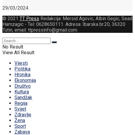
29/03/2024
© 2021
TT Press
Redakcija: Mersid Agovic, Albin Gegic, Sead
Hamzagic - Tel: 0628650111. Adresa: Ibarska br.20, 36320
Tutin, email: ttpressinfo@gmail.com
.
No Result
View All Result
Vijesti
Politika
Hronika
Ekonomija
Društvo
Kultura
Sandžak
Regija
Svijet
Zdravlje
Žena
Sport
Zabava