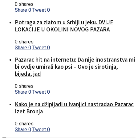
0 shares
Share
0
Tweet
0
Potraga za zlatom u Srbiji u jeku. DVIJE
LOKACIJE U OKOLINI NOVOG PAZARA
0 shares
Share
0
Tweet
0
Pazarac hit na internetu: Da nije inostranstva mi
bi ovdje umirali kao psi – Ovo je sirotinja,
bijeda, jad
0 shares
Share
0
Tweet
0
Kako je na džipijadi u Ivanjici nastradao Pazarac
Izet Bronja
0 shares
Share
0
Tweet
0