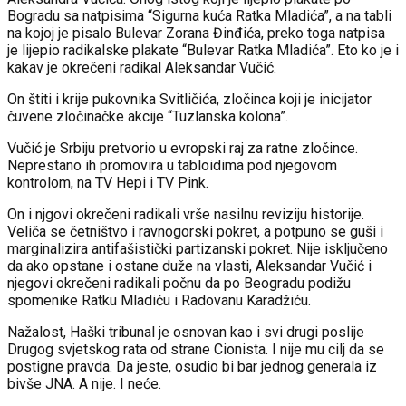
Bogradu sa natpisima “Sigurna kuća Ratka Mladića”, a na tabli
na kojoj je pisalo Bulevar Zorana Đinđića, preko toga natpisa
je lijepio radikalske plakate “Bulevar Ratka Mladića”. Eto ko je i
kakav je okrečeni radikal Aleksandar Vučić.
On štiti i krije pukovnika Svitličića, zločinca koji je inicijator
čuvene zločinačke akcije “Tuzlanska kolona”.
Vučić je Srbiju pretvorio u evropski raj za ratne zločince.
Neprestano ih promovira u tabloidima pod njegovom
kontrolom, na TV Hepi i TV Pink.
On i njgovi okrečeni radikali vrše nasilnu reviziju historije.
Veliča se četništvo i ravnogorski pokret, a potpuno se guši i
marginalizira antifašistički partizanski pokret. Nije isključeno
da ako opstane i ostane duže na vlasti, Aleksandar Vučić i
njegovi okrečeni radikali počnu da po Beogradu podižu
spomenike Ratku Mladiću i Radovanu Karadžiću.
Nažalost, Haški tribunal je osnovan kao i svi drugi poslije
Drugog svjetskog rata od strane Cionista. I nije mu cilj da se
postigne pravda. Da jeste, osudio bi bar jednog generala iz
bivše JNA. A nije. I neće.