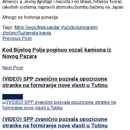
Americi, a Jevrej Ajnštajn i nacista Fon Braun, hitlerov tvorac
raketnih sistema, napravili atomsku bombu bačenu na Japan.
Mnogo se historija ponavlja.
Tags:
Albin Gegić
Aleksandar Vučić
kolumna
ratni
zločinci
Tuzlanska kapija
Previous Post
Kod Bijelog Polja poginuo vozač kamiona iz
Novog Pazara
Next Post
(VIDEO) SPP zvanično pozvala opozicione
stranke na formiranje nove vlasti u Tutinu
Next Post
(VIDEO) SPP zvanično pozvala opozicione
stranke na formiranje nove vlasti u Tutinu