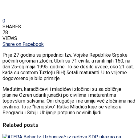
0
SHARES
78
VIEWS
Share on Facebook
Prije 27 godina su pripadnici tzv. Vojske Republike Srpske
počinili ogroman zločin. Ubili su 71 civila, a ranili njih 150, na
dan 25-og maja 1995. godine. To se desilo uveče, oko 21 sat,
kada su centrom Tuzle(u BiH) šetali maturanti. U to vrijeme
dogovoreno je bilo primirje.
Međutim, karadžićevi i mladićevi zločinci su sa obližnje
planine Ozren udarili junački po civilima i maturantima
topovskim salvama. Oni drugačije i ne umiju već zločinima nad
civilima. To je “herojstvo” Ratka Mladića koje se veliča u
Beogradu i Srbiji. Ubijanje potpuno nevinih ljudi.
Related posts