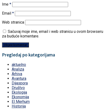
Ime
*
Email
*
Web stranica
Sačuvaj moje ime, email i web stranicu u ovom browseru
za buduće komentare.
Pregledaj po kategorijama
aktuelno
Analiza
Arhiva
Avantura
Dijaspora
Društvo
Ekologija
Ekonomija
El Merhum
Historija