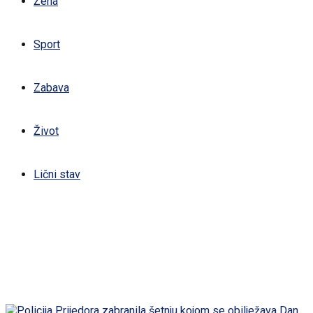
Žena
Sport
Zabava
Život
Lični stav