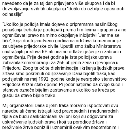
navedeno da je za taj dan prijavljeno više skupova i da bi
dozvoljavanje svih tih okupljanja “došlo do ozbiljne opasnosti
od nasilja”.
“Ukoliko je policija imala dojave o pripremama nasilničkog
ponašanja trebala je postupati prema tim licima i grupama a ne
ograničavati pravo na mirno okupljanje inicijativi “Jer me se
tiče”, koja dostojanstveno godinama održava komemoracije
za ubijene prijedorske civile. Uputili smo žalbu Ministarstvu
unutrašnjih poslova RS ali ona ne odlaže rješenje o zabrani i
ograničenju. Prije deset godina je ista policijska uprava
zabranila komemoraciju za 266 ubijenih žena i djevojčica u
Prijedoru. Zbog te očite diskriminacije i kršenja ljudskih prava
žrtava smo pokrenuli obilježavanje Dana bijelih traka, kao
podsjetnik na maj 1992. godine kada je nesrpsko stanovništvo
Prijedora Krizni štab općine Prijedor natjerao da svoje kuće i
stanove označe bijelim zastavama a ukoliko se kreću po
gradu da stave bijele trake.
Mi, organizatori Dana bijelih traka moramo ispoštovati ovu
naredbu ali ćemo istrajati kod pravosudnih i međunarodnih
tijela da budu sankcionisani svi oni koji su odgovorni za
uskraćivanje ljudskih prava i koji su porodice žrtava i
preživjele žrtve ponizili i uznemirili ovakvim nepotrebnim i