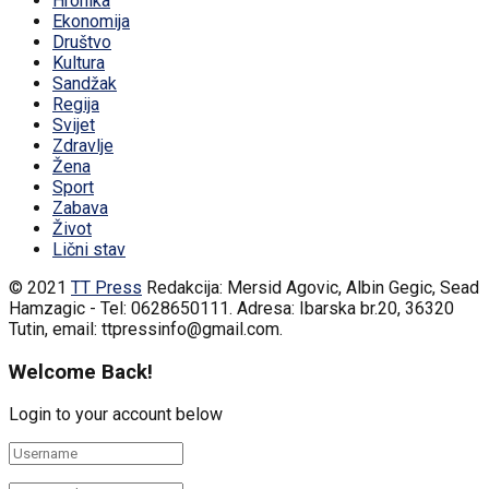
Hronika
Ekonomija
Društvo
Kultura
Sandžak
Regija
Svijet
Zdravlje
Žena
Sport
Zabava
Život
Lični stav
© 2021
TT Press
Redakcija: Mersid Agovic, Albin Gegic, Sead
Hamzagic - Tel: 0628650111. Adresa: Ibarska br.20, 36320
Tutin, email: ttpressinfo@gmail.com
.
Welcome Back!
Login to your account below