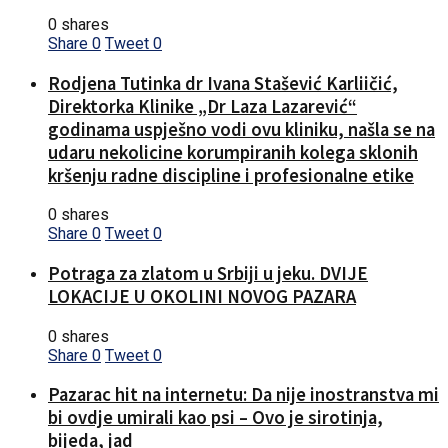
0 shares
Share
0
Tweet
0
Rodjena Tutinka dr Ivana Stašević Karliičić,
Direktorka Klinike „Dr Laza Lazarević“
godinama uspješno vodi ovu kliniku, našla se na
udaru nekolicine korumpiranih kolega sklonih
kršenju radne discipline i profesionalne etike
0 shares
Share
0
Tweet
0
Potraga za zlatom u Srbiji u jeku. DVIJE
LOKACIJE U OKOLINI NOVOG PAZARA
0 shares
Share
0
Tweet
0
Pazarac hit na internetu: Da nije inostranstva mi
bi ovdje umirali kao psi – Ovo je sirotinja,
bijeda, jad