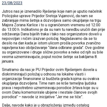
23/08/2023
Jutros nas je iznenadilo Rješenje koje nam je uputio načelnik
Policijske uprave Prijedor Sretoja Vujanović, da nam se
zabranjuje mirna šetnja a dozvoljava samo okupljanje na trgu
Majora Zorana Karlice i to u ograničenom vremenu od 12:00
do 13:00 h. Indikativno je da su nam tu naredbu uručili dan prije
održavanja Dana bijelih traka i tako nas organizatore doveli u
nepovoljan i ničim izazvan položaj. Naglašavamo da se to
desilo na dan kada je istom ulicom prošla povorka zvanično
najavljena kao obilježavanje “dana odbrane grada”. Ove godine
su organizovane i druge slične povorke a neke od njih su bile
veoma uznemiravajuće, poput noćne šetnje sa bakljama 8.
januara.
Smatramo da nas je PU Prijedor ovim Rješenjem dovela u
diskriminirajući položaj u odnosu na lokalne vlasti i
organizacije finansirane iz budžeta grada kojima su ovakva
okupljanja dozvoljena. Time nam se krše temeljna ljudska
prava i nepotrebno uznemiravaju porodice žrtava koje su u
ovom Danu komemorirale ubijene i nestale članove svojih
porodica” – navode iz inicijative “Jer me se tiče”.
Dalje, navode kako je u obrazloženju između ostalog