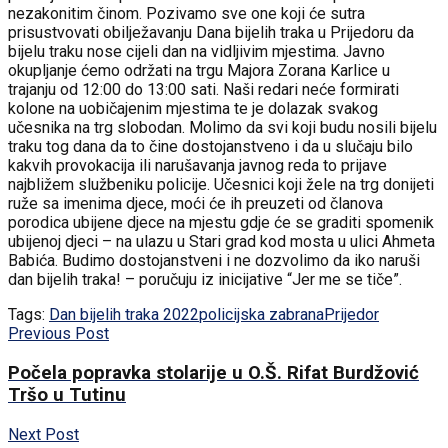
nezakonitim činom. Pozivamo sve one koji će sutra
prisustvovati obilježavanju Dana bijelih traka u Prijedoru da
bijelu traku nose cijeli dan na vidljivim mjestima. Javno
okupljanje ćemo održati na trgu Majora Zorana Karlice u
trajanju od 12:00 do 13:00 sati. Naši redari neće formirati
kolone na uobičajenim mjestima te je dolazak svakog
učesnika na trg slobodan. Molimo da svi koji budu nosili bijelu
traku tog dana da to čine dostojanstveno i da u slučaju bilo
kakvih provokacija ili narušavanja javnog reda to prijave
najbližem službeniku policije. Učesnici koji žele na trg donijeti
ruže sa imenima djece, moći će ih preuzeti od članova
porodica ubijene djece na mjestu gdje će se graditi spomenik
ubijenoj djeci – na ulazu u Stari grad kod mosta u ulici Ahmeta
Babića. Budimo dostojanstveni i ne dozvolimo da iko naruši
dan bijelih traka! – poručuju iz inicijative “Jer me se tiče”.
Tags:
Dan bijelih traka 2022
policijska zabrana
Prijedor
Previous Post
Počela popravka stolarije u O.Š. Rifat Burdžović
Tršo u Tutinu
Next Post