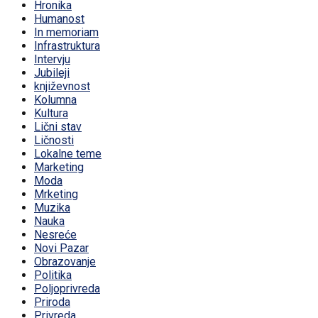
Hronika
Humanost
In memoriam
Infrastruktura
Intervju
Jubileji
književnost
Kolumna
Kultura
Lični stav
Ličnosti
Lokalne teme
Marketing
Moda
Mrketing
Muzika
Nauka
Nesreće
Novi Pazar
Obrazovanje
Politika
Poljoprivreda
Priroda
Privreda