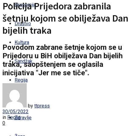
Policija Prijedora zabranila
Ekonomija
šetnju kojom se obilježava Dan
Društvo
bijelih traka
Kultura
Povodom zabrane šetnje kojom se u
Prijedoru u BiH obilježava Dan bijelih
Sandžak
traka, saopštenjem se oglasila
inicijativa "Jer me se tiče".
Regija
Svijet
by
ttpress
30/05/2022
in
Regija
Zdravlje
0