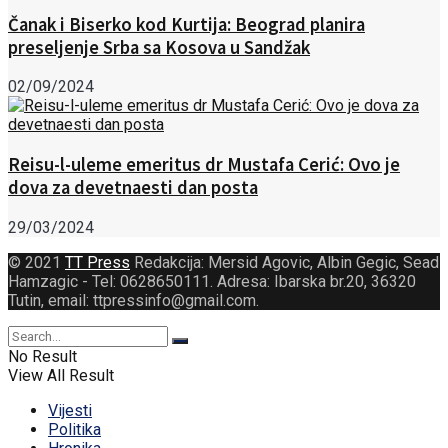
Čanak i Biserko kod Kurtija: Beograd planira
preseljenje Srba sa Kosova u Sandžak
02/09/2024
Reisu-l-uleme emeritus dr Mustafa Cerić: Ovo je
dova za devetnaesti dan posta
29/03/2024
© 2021
TT Press
Redakcija: Mersid Agovic, Albin Gegic, Sead
Hamzagic - Tel: 0628650111. Adresa: Ibarska br.20, 36320
Tutin, email: ttpressinfo@gmail.com
.
No Result
View All Result
Vijesti
Politika