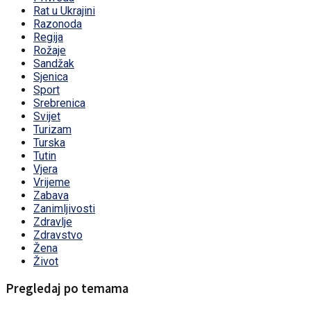
Rat u Ukrajini
Razonoda
Regija
Rožaje
Sandžak
Sjenica
Sport
Srebrenica
Svijet
Turizam
Turska
Tutin
Vjera
Vrijeme
Zabava
Zanimljivosti
Zdravlje
Zdravstvo
Žena
Život
Pregledaj po temama