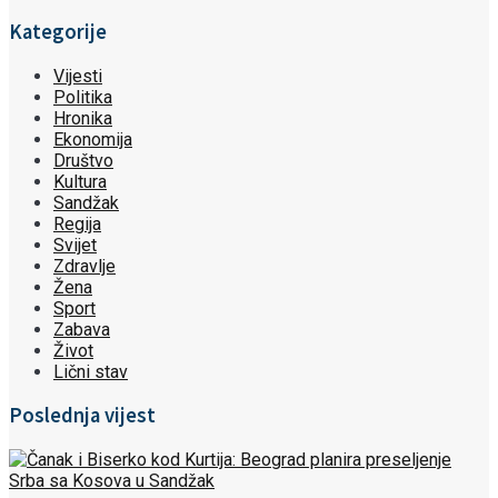
Kategorije
Vijesti
Politika
Hronika
Ekonomija
Društvo
Kultura
Sandžak
Regija
Svijet
Zdravlje
Žena
Sport
Zabava
Život
Lični stav
Poslednja vijest