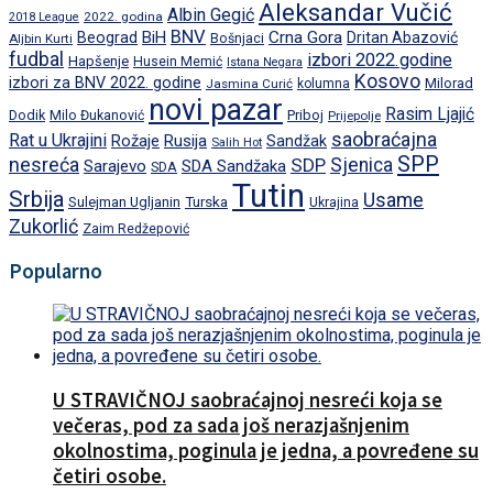
Aleksandar Vučić
Albin Gegić
2022. godina
2018 League
BNV
BiH
Crna Gora
Beograd
Dritan Abazović
Aljbin Kurti
Bošnjaci
fudbal
izbori 2022.godine
Hapšenje
Husein Memić
Istana Negara
Kosovo
izbori za BNV 2022. godine
Milorad
Jasmina Curić
kolumna
novi pazar
Rasim Ljajić
Dodik
Priboj
Milo Đukanović
Prijepolje
saobraćajna
Rat u Ukrajini
Rožaje
Rusija
Sandžak
Salih Hot
SPP
nesreća
SDP
Sjenica
Sarajevo
SDA Sandžaka
SDA
Tutin
Srbija
Usame
Turska
Sulejman Ugljanin
Ukrajina
Zukorlić
Zaim Redžepović
Popularno
U STRAVIČNOJ saobraćajnoj nesreći koja se
večeras, pod za sada još nerazjašnjenim
okolnostima, poginula je jedna, a povređene su
četiri osobe.