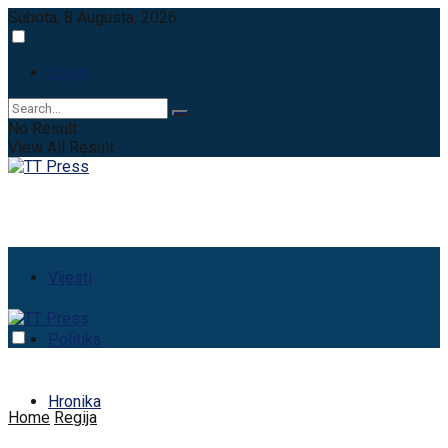
Subota, 8 Augusta, 2026
Login
No Result
View All Result
Vijesti
Politika
Hronika
Home
Regija