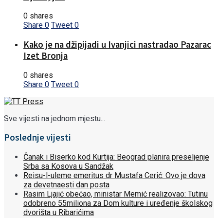
0 shares
Share
0
Tweet
0
Kako je na džipijadi u Ivanjici nastradao Pazarac
Izet Bronja
0 shares
Share
0
Tweet
0
Sve vijesti na jednom mjestu...
Poslednje vijesti
Čanak i Biserko kod Kurtija: Beograd planira preseljenje
Srba sa Kosova u Sandžak
Reisu-l-uleme emeritus dr Mustafa Cerić: Ovo je dova
za devetnaesti dan posta
Rasim Ljajić obećao, ministar Memić realizovao: Tutinu
odobreno 55miliona za Dom kulture i uređenje školskog
dvorišta u Ribarićima