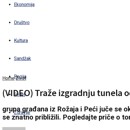
Ekonomija
Društvo
Kultura
Sandžak
Regija
Home
Život
(VIDEO) Traže izgradnju tunela o
Svijet
grupa građana iz Rožaja i Peći juče se o
Zdravlje
se znatno približili. Pogledajte priče o 