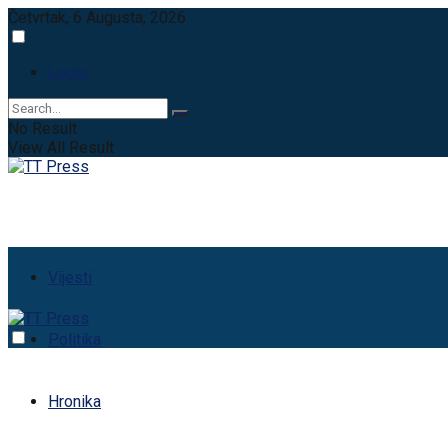
Četvrtak, 6 Augusta, 2026
Login
No Result
View All Result
Vijesti
Politika
Hronika