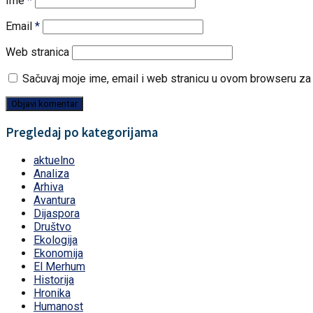
Ime
*
Email
*
Web stranica
Sačuvaj moje ime, email i web stranicu u ovom browseru z
Pregledaj po kategorijama
aktuelno
Analiza
Arhiva
Avantura
Dijaspora
Društvo
Ekologija
Ekonomija
El Merhum
Historija
Hronika
Humanost