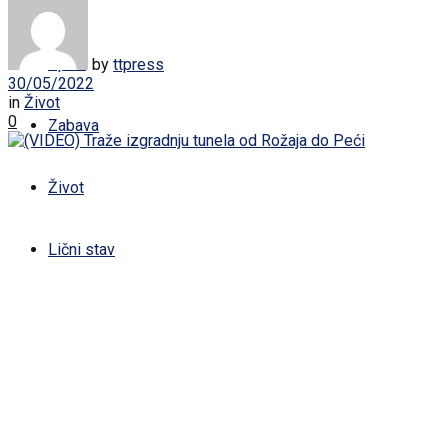
Žena
Sport
by
ttpress
30/05/2022
in
Život
0
Zabava
Život
Lični stav