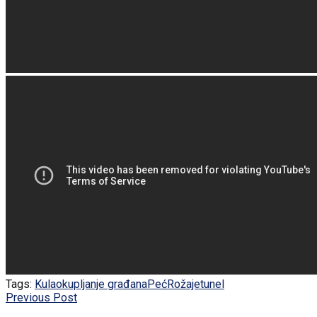
Tags:
Kula
okupljanje građana
Peć
Rožaje
tunel
Previous Post