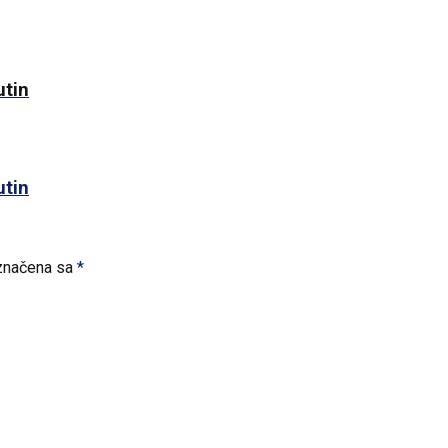
utin
utin
značena sa
*