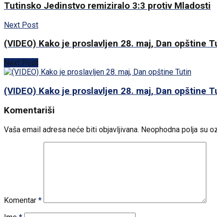
Tutinsko Jedinstvo remiziralo 3:3 protiv Mladosti
Next Post
(VIDEO) Kako je proslavljen 28. maj, Dan opštine T
Next Post
(VIDEO) Kako je proslavljen 28. maj, Dan opštine T
Komentariši
Vaša email adresa neće biti objavljivana.
Neophodna polja su o
Komentar
*