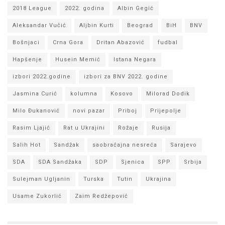
2018 League
2022. godina
Albin Gegić
Aleksandar Vučić
Aljbin Kurti
Beograd
BiH
BNV
Bošnjaci
Crna Gora
Dritan Abazović
fudbal
Hapšenje
Husein Memić
Istana Negara
izbori 2022.godine
izbori za BNV 2022. godine
Jasmina Curić
kolumna
Kosovo
Milorad Dodik
Milo Đukanović
novi pazar
Priboj
Prijepolje
Rasim Ljajić
Rat u Ukrajini
Rožaje
Rusija
Salih Hot
Sandžak
saobraćajna nesreća
Sarajevo
SDA
SDA Sandžaka
SDP
Sjenica
SPP
Srbija
Sulejman Ugljanin
Turska
Tutin
Ukrajina
Usame Zukorlić
Zaim Redžepović