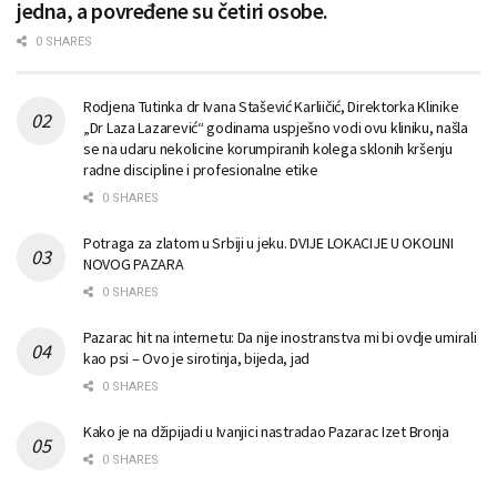
jedna, a povređene su četiri osobe.
0 SHARES
Rodjena Tutinka dr Ivana Stašević Karliičić, Direktorka Klinike
„Dr Laza Lazarević“ godinama uspješno vodi ovu kliniku, našla
se na udaru nekolicine korumpiranih kolega sklonih kršenju
radne discipline i profesionalne etike
0 SHARES
Potraga za zlatom u Srbiji u jeku. DVIJE LOKACIJE U OKOLINI
NOVOG PAZARA
0 SHARES
Pazarac hit na internetu: Da nije inostranstva mi bi ovdje umirali
kao psi – Ovo je sirotinja, bijeda, jad
0 SHARES
Kako je na džipijadi u Ivanjici nastradao Pazarac Izet Bronja
0 SHARES