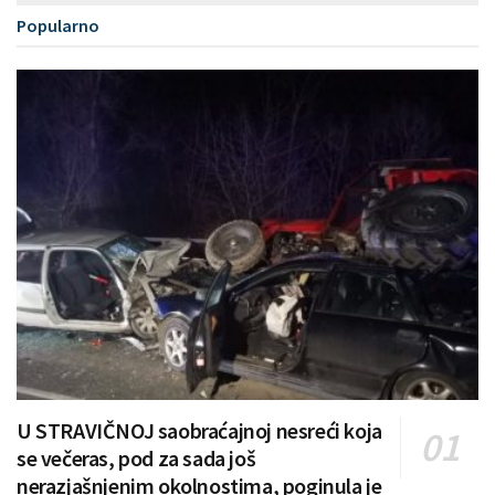
Popularno
U STRAVIČNOJ saobraćajnoj nesreći koja
se večeras, pod za sada još
nerazjašnjenim okolnostima, poginula je