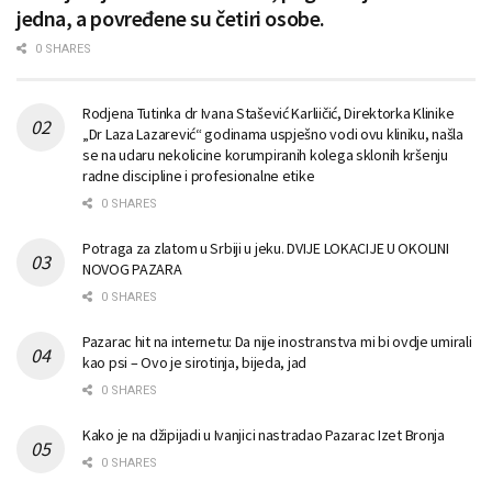
jedna, a povređene su četiri osobe.
0 SHARES
Rodjena Tutinka dr Ivana Stašević Karliičić, Direktorka Klinike
„Dr Laza Lazarević“ godinama uspješno vodi ovu kliniku, našla
se na udaru nekolicine korumpiranih kolega sklonih kršenju
radne discipline i profesionalne etike
0 SHARES
Potraga za zlatom u Srbiji u jeku. DVIJE LOKACIJE U OKOLINI
NOVOG PAZARA
0 SHARES
Pazarac hit na internetu: Da nije inostranstva mi bi ovdje umirali
kao psi – Ovo je sirotinja, bijeda, jad
0 SHARES
Kako je na džipijadi u Ivanjici nastradao Pazarac Izet Bronja
0 SHARES