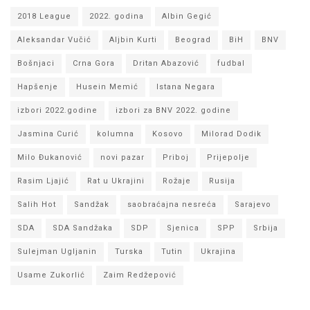
2018 League
2022. godina
Albin Gegić
Aleksandar Vučić
Aljbin Kurti
Beograd
BiH
BNV
Bošnjaci
Crna Gora
Dritan Abazović
fudbal
Hapšenje
Husein Memić
Istana Negara
izbori 2022.godine
izbori za BNV 2022. godine
Jasmina Curić
kolumna
Kosovo
Milorad Dodik
Milo Đukanović
novi pazar
Priboj
Prijepolje
Rasim Ljajić
Rat u Ukrajini
Rožaje
Rusija
Salih Hot
Sandžak
saobraćajna nesreća
Sarajevo
SDA
SDA Sandžaka
SDP
Sjenica
SPP
Srbija
Sulejman Ugljanin
Turska
Tutin
Ukrajina
Usame Zukorlić
Zaim Redžepović