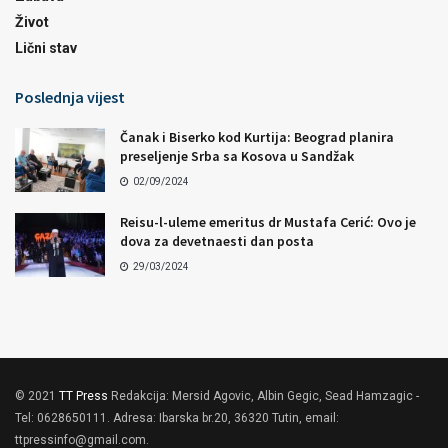
Život
Lični stav
Poslednja vijest
Čanak i Biserko kod Kurtija: Beograd planira
preseljenje Srba sa Kosova u Sandžak
02/09/2024
Reisu-l-uleme emeritus dr Mustafa Cerić: Ovo je
dova za devetnaesti dan posta
29/03/2024
© 2021
TT Press
Redakcija: Mersid Agovic, Albin Gegic, Sead Hamzagic -
Tel: 0628650111. Adresa: Ibarska br.20, 36320 Tutin, email:
ttpressinfo@gmail.com
.