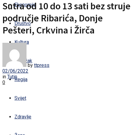
Sutra od 10 do 13 sati bez struje
Ekonomija
područje Ribarića, Donje
Društvo
Pešteri, Crkvina i Žirča
Kultura
Sandžak
by
ttpress
02/06/2022
in
Tutin
Regija
0
Svijet
Zdravlje