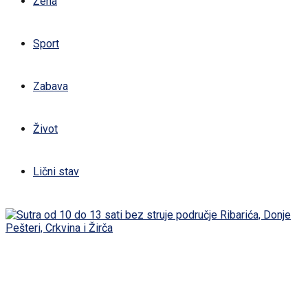
Žena
Sport
Zabava
Život
Lični stav