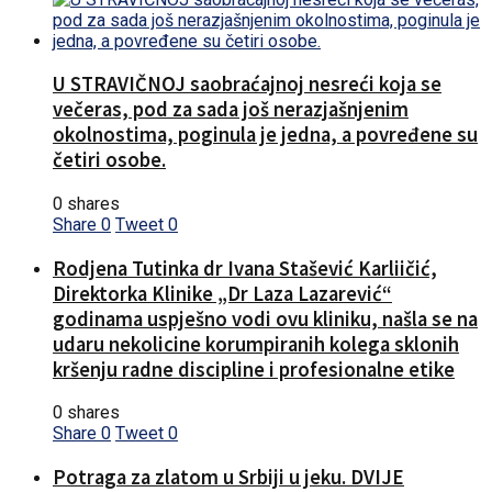
U STRAVIČNOJ saobraćajnoj nesreći koja se
večeras, pod za sada još nerazjašnjenim
okolnostima, poginula je jedna, a povređene su
četiri osobe.
0 shares
Share
0
Tweet
0
Rodjena Tutinka dr Ivana Stašević Karliičić,
Direktorka Klinike „Dr Laza Lazarević“
godinama uspješno vodi ovu kliniku, našla se na
udaru nekolicine korumpiranih kolega sklonih
kršenju radne discipline i profesionalne etike
0 shares
Share
0
Tweet
0
Potraga za zlatom u Srbiji u jeku. DVIJE