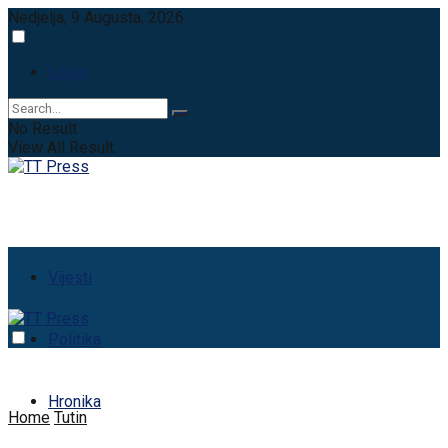
Nedjelja, 9 Augusta, 2026
Login
No Result
View All Result
Vijesti
Politika
Hronika
Home
Tutin