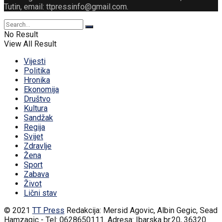
Tutin, email: ttpressinfo@gmail.com
.
No Result
View All Result
Vijesti
Politika
Hronika
Ekonomija
Društvo
Kultura
Sandžak
Regija
Svijet
Zdravlje
Žena
Sport
Zabava
Život
Lični stav
© 2021
TT Press
Redakcija: Mersid Agovic, Albin Gegic, Sead
Hamzagic - Tel: 0628650111. Adresa: Ibarska br.20, 36320