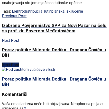
snabdjevanja strujom mještana tutinske opštine.
Tags:
Elektrodistribucija Tutin
planska isključenja
Previous Post
Izabrano Povjereništvo SPP za Novi Pazar na čelu
sa prof. dr. Enverom Međedovićem
Next Post
Poraz politike Milorada Dodika i Dragana Čovića u
BiH
Next Post
Poraz politike Milorada Dodika i Dragana Čovića u
BiH
Komentariši
Vaša email adresa neće biti objavljivana.
Neophodna polja su
označena sa
*