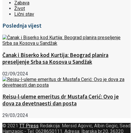
Zabava
Život
Lični stav
Poslednja vijest
Čanak i Biserko kod Kurtija: Beograd planira
preseljenje Srba sa Kosova u Sandžak
02/09/2024
Reisu-l-uleme emeritus dr Mustafa Cerić: Ovo je
dova za devetnaesti dan posta
29/03/2024
© 2021
TT Press
Redakcija: Mersid Agovic, Albin Gegic, Sead
Hamzagic - Tel: 0628650111. Adresa: Ibarska br.20, 36320