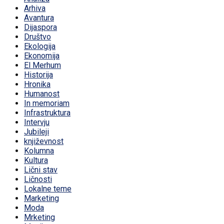
Arhiva
Avantura
Dijaspora
Društvo
Ekologija
Ekonomija
El Merhum
Historija
Hronika
Humanost
In memoriam
Infrastruktura
Intervju
Jubileji
književnost
Kolumna
Kultura
Lični stav
Ličnosti
Lokalne teme
Marketing
Moda
Mrketing