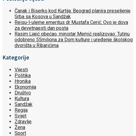
Čanak i Biserko kod Kurtija: Beograd planira preseljenje
Srba sa Kosova u Sandžak
Reisu-l-uleme emeritus dr Mustafa Cerić: Ovo je dova
za devetnaesti dan posta
Rasim Ljajić obećao, ministar Memić realizovao: Tutinu
odobreno 55miliona za Dom kulture i uređenje školskog
dvorišta u Ribarićima
Kategorije
Vijesti
Politika
Hronika
Ekonomija
Društvo
Kultura
Sandžak
Regija
Svijet
Zdravlje
Žena
Sport