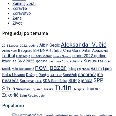
Zanimljivosti
Zdravlje
Zdravstvo
Žena
Život
Pregledaj po temama
Aleksandar Vučić
Albin Gegić
2022. godina
2018 League
BNV
BiH
Crna Gora
Beograd
Dritan Abazović
Aljbin Kurti
Bošnjaci
fudbal
izbori 2022.godine
Hapšenje
Husein Memić
Istana Negara
Kosovo
izbori za BNV 2022. godine
Milorad
Jasmina Curić
kolumna
novi pazar
Rasim Ljajić
Dodik
Priboj
Milo Đukanović
Prijepolje
saobraćajna
Rat u Ukrajini
Rožaje
Rusija
Sandžak
Salih Hot
SPP
nesreća
SDP
Sjenica
Sarajevo
SDA Sandžaka
SDA
Tutin
Srbija
Usame
Turska
Sulejman Ugljanin
Ukrajina
Zukorlić
Zaim Redžepović
Popularno