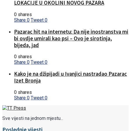
LOKACIJE U OKOLINI NOVOG PAZARA
0 shares
Share
0
Tweet
0
Pazarac hit na internetu: Da nije inostranstva mi
bi ovdje umirali kao psi – Ovo je sirotinja,
bijeda, jad
0 shares
Share
0
Tweet
0
Kako je na džipijadi u Ivanjici nastradao Pazarac
Izet Bronja
0 shares
Share
0
Tweet
0
Sve vijesti na jednom mjestu...
Poslednje vijesti