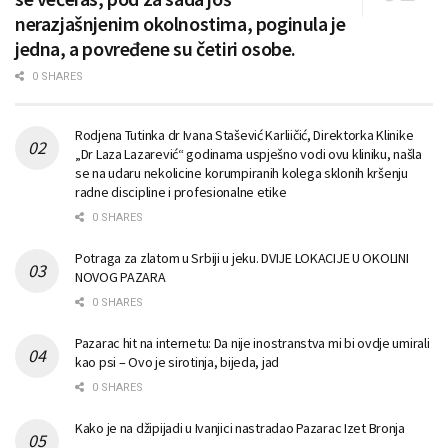
nerazjašnjenim okolnostima, poginula je
jedna, a povređene su četiri osobe.
0 SHARES
Rodjena Tutinka dr Ivana Stašević Karliičić, Direktorka Klinike
„Dr Laza Lazarević“ godinama uspješno vodi ovu kliniku, našla
se na udaru nekolicine korumpiranih kolega sklonih kršenju
radne discipline i profesionalne etike
0 SHARES
Potraga za zlatom u Srbiji u jeku. DVIJE LOKACIJE U OKOLINI
NOVOG PAZARA
0 SHARES
Pazarac hit na internetu: Da nije inostranstva mi bi ovdje umirali
kao psi – Ovo je sirotinja, bijeda, jad
0 SHARES
Kako je na džipijadi u Ivanjici nastradao Pazarac Izet Bronja