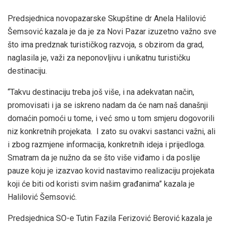
Predsjednica novopazarske Skupštine dr Anela Halilović
Šemsović kazala je da je za Novi Pazar izuzetno važno sve
što ima predznak turističkog razvoja, s obzirom da grad,
naglasila je, važi za neponovljivu i unikatnu turističku
destinaciju.
“Takvu destinaciju treba još više, i na adekvatan način,
promovisati i ja se iskreno nadam da će nam naš današnji
domaćin pomoći u tome, i već smo u tom smjeru dogovorili
niz konkretnih projekata. I zato su ovakvi sastanci važni, ali
i zbog razmjene informacija, konkretnih ideja i prijedloga.
Smatram da je nužno da se što više viđamo i da poslije
pauze koju je izazvao kovid nastavimo realizaciju projekata
koji će biti od koristi svim našim građanima” kazala je
Halilović Šemsović.
Predsjednica SO-e Tutin Fazila Ferizović Berović kazala je