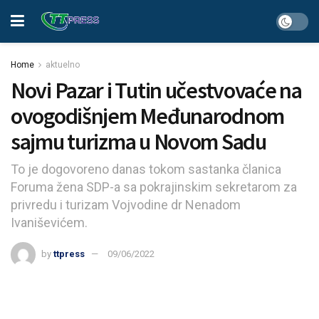
Home
aktuelno
Novi Pazar i Tutin učestvovaće na
ovogodišnjem Međunarodnom
sajmu turizma u Novom Sadu
To je dogovoreno danas tokom sastanka članica
Foruma žena SDP-a sa pokrajinskim sekretarom za
privredu i turizam Vojvodine dr Nenadom
Ivaniševićem.
by
ttpress
09/06/2022