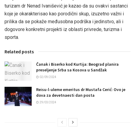
turizam dr Nenad Ivanišević je kazao da su ovakvi sastanci
koje je okarakterisao kao porodični skup, izuzetno važni i
prilika da se pokaže međusobna podrška i jedinstvo, ali i
dogovore konkretni projekti iz oblasti privrede, turizma i
sporta.
Related posts
Čanak i Biserko kod Kurtija: Beograd planira
preseljenje Srba sa Kosova u Sandžak
02/09/2024
Reisu-l-uleme emeritus dr Mustafa Cerić: Ovo je
dova za devetnaesti dan posta
29/03/2024