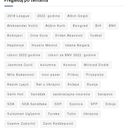
Pregledaj po temama
2018 League
2022. godina
Albin Gegić
Aleksandar Vučić
Aljbin Kurti
Beograd
BiH
BNV
Bošnjaci
Crna Gora
Dritan Abazović
fudbal
Hapšenje
Husein Memić
Istana Negara
izbori 2022.godine
izbori za BNV 2022. godine
Jasmina Curić
kolumna
Kosovo
Milorad Dodik
Milo Đukanović
novi pazar
Priboj
Prijepolje
Rasim Ljajić
Rat u Ukrajini
Rožaje
Rusija
Salih Hot
Sandžak
saobraćajna nesreća
Sarajevo
SDA
SDA Sandžaka
SDP
Sjenica
SPP
Srbija
Sulejman Ugljanin
Turska
Tutin
Ukrajina
Usame Zukorlić
Zaim Redžepović