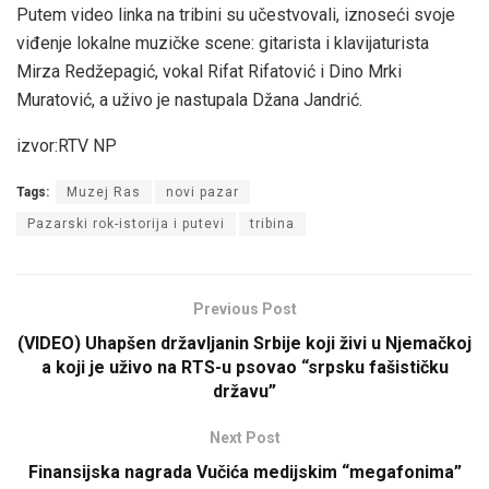
Putem video linka na tribini su učestvovali, iznoseći svoje
viđenje lokalne muzičke scene: gitarista i klavijaturista
Mirza Redžepagić, vokal Rifat Rifatović i Dino Mrki
Muratović, a uživo je nastupala Džana Jandrić.
izvor:RTV NP
Tags:
Muzej Ras
novi pazar
Pazarski rok-istorija i putevi
tribina
Previous Post
(VIDEO) Uhapšen državljanin Srbije koji živi u Njemačkoj
a koji je uživo na RTS-u psovao “srpsku fašističku
državu”
Next Post
Finansijska nagrada Vučića medijskim “megafonima”