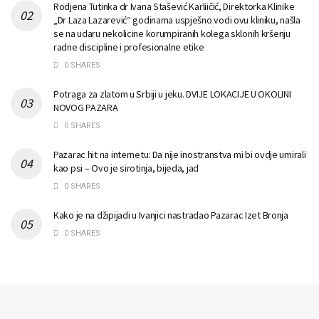
Rodjena Tutinka dr Ivana Stašević Karliičić, Direktorka Klinike
„Dr Laza Lazarević“ godinama uspješno vodi ovu kliniku, našla
se na udaru nekolicine korumpiranih kolega sklonih kršenju
radne discipline i profesionalne etike
0 SHARES
Potraga za zlatom u Srbiji u jeku. DVIJE LOKACIJE U OKOLINI
NOVOG PAZARA
0 SHARES
Pazarac hit na internetu: Da nije inostranstva mi bi ovdje umirali
kao psi – Ovo je sirotinja, bijeda, jad
0 SHARES
Kako je na džipijadi u Ivanjici nastradao Pazarac Izet Bronja
0 SHARES