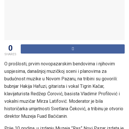
0
SHARES
O prošlosti, prvim novopazarskim bendovima i njihovim
uspjesima, današnjoj muzičkoj sceni i planovima za
budućnost muzike u Novom Pazaru, na tribini su govorili:
bubnjar Hakija Hafuzi, gitarista i vokal Tigrin Kačar,
klavijaturista Redžep Ćorović, basista Vladimir Profilović i
vokalni muzičar Mirza Latifović. Moderator je bila
historičarka umjetnosti Svetlana Čeković, a tribinu je otvorio
direktor Muzeja Fuad Baćićanin.
Prije 10 godina, u izdanju Muzeja ”Ras” Novi Pazar izdata je