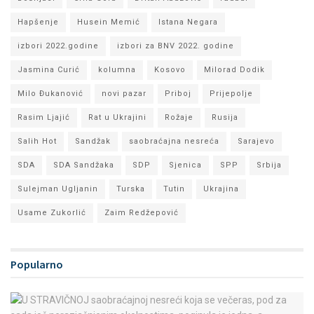
Hapšenje
Husein Memić
Istana Negara
izbori 2022.godine
izbori za BNV 2022. godine
Jasmina Curić
kolumna
Kosovo
Milorad Dodik
Milo Đukanović
novi pazar
Priboj
Prijepolje
Rasim Ljajić
Rat u Ukrajini
Rožaje
Rusija
Salih Hot
Sandžak
saobraćajna nesreća
Sarajevo
SDA
SDA Sandžaka
SDP
Sjenica
SPP
Srbija
Sulejman Ugljanin
Turska
Tutin
Ukrajina
Usame Zukorlić
Zaim Redžepović
Popularno