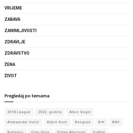
VRIJEME
ZABAVA
ZANIMLJIVOSTI
ZDRAVLJE
ZDRAVSTVO
ŽENA
ŽIVOT
Pregledaj po temama
2018 League
2022. godina
Albin Gegić
Aleksandar Vučić
Aljbin Kurti
Beograd
BiH
BNV
Bošnjaci
Crna Gora
Dritan Abazović
fudbal