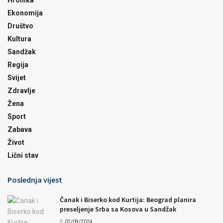
Hronika
Ekonomija
Društvo
Kultura
Sandžak
Regija
Svijet
Zdravlje
Žena
Sport
Zabava
Život
Lični stav
Poslednja vijest
Čanak i Biserko kod Kurtija: Beograd planira
preseljenje Srba sa Kosova u Sandžak
02/09/2024