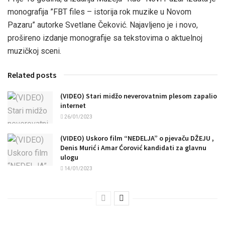
monografija ”FBT files – istorija rok muzike u Novom
Pazaru” autorke Svetlane Čeković. Najavljeno je i novo,
prošireno izdanje monografije sa tekstovima o aktuelnoj
muzičkoj sceni.
Related posts
(VIDEO) Stari midžo neverovatnim plesom zapalio
internet
26/01/2023
(VIDEO) Uskoro film “NEDELJA” o pjevaču DŽEJU ,
Denis Murić i Amar Ćorović kandidati za glavnu
ulogu
14/01/2023